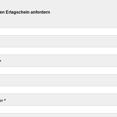
n Erlagschein anfordern
*
er
*