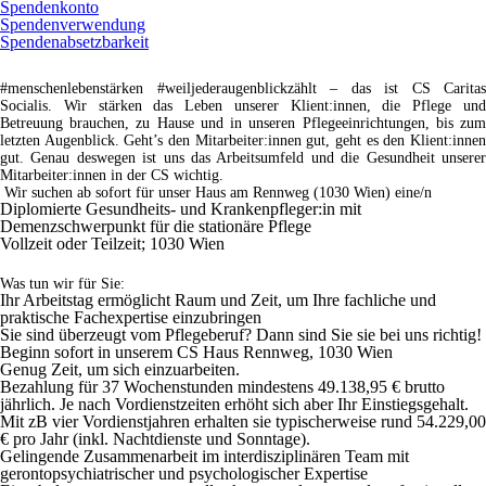
Spendenkonto
Spendenverwendung
Spendenabsetzbarkeit
#menschenlebenstärken #weiljederaugenblickzählt – das ist
CS Caritas
Socialis.
Wir stärken das Leben unserer Klient:innen, die Pflege un
Betreuung brauchen, zu Hause und in unseren Pflegeeinrichtungen, bis zum
letzten Augenblick.
Geht’s den Mitarbeiter:innen gut
, geht es den Klient:inne
gut. Genau deswegen ist uns das Arbeitsumfeld und die Gesundheit unserer
Mitarbeiter:innen in der CS wichtig.
Wir suchen ab sofort für unser Haus am
Rennweg (1030 Wien)
eine/n
Diplomierte Gesundheits- und Krankenpfleger:in mit
Demenzschwerpunkt für die stationäre Pflege
Vollzeit oder Teilzeit; 1030 Wien
Was tun wir für Sie:
Ihr Arbeitstag ermöglicht
Raum und Zeit
, um
Ihre fachliche und
praktische Fachexpertise
einzubringen
Sie sind
überzeugt
vom Pflegeberuf? Dann sind Sie sie bei uns richtig!
Beginn sofort
in unserem CS Haus Rennweg, 1030 Wien
Genug Zeit, um sich
einzuarbeiten
.
Bezahlung
für 37 Wochenstunden mindestens
49.138,95 €
brutto
jährlich. Je nach Vordienstzeiten erhöht sich aber Ihr Einstiegsgehalt.
Mit zB vier Vordienstjahren erhalten sie typischerweise rund
54.229,00
€
pro Jahr (inkl. Nachtdienste und Sonntage).
Gelingende Zusammenarbeit
im interdisziplinären Team mit
gerontopsychiatrischer und psychologischer Expertise