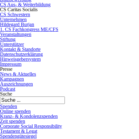
CS Aus- & Weiterbildung
CS Caritas Socialis
CS Schwestern
Unternehmen
Hildegard Burjan
1. CS Fachkongress ME/CFS
Veranstaltungen
Stiftung
Unterstützer
Kontakt & Standorte
Datenschutzerklärung
Hinweisgebersystem
Impressum
Presse
News & Aktuelles
Kampagnen
Auszeichnungen
Podcast
Suche
Spenden
Online spenden
Kranz- & Kondolenzspenden
Zeit spenden
Corporate Social Responsibility
Testament & Legat
Spendengütesiegel