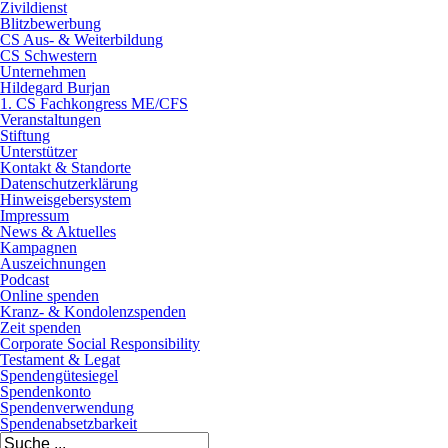
Zivildienst
Blitzbewerbung
CS Aus- & Weiterbildung
CS Schwestern
Unternehmen
Hildegard Burjan
1. CS Fachkongress ME/CFS
Veranstaltungen
Stiftung
Unterstützer
Kontakt & Standorte
Datenschutzerklärung
Hinweisgebersystem
Impressum
News & Aktuelles
Kampagnen
Auszeichnungen
Podcast
Online spenden
Kranz- & Kondolenzspenden
Zeit spenden
Corporate Social Responsibility
Testament & Legat
Spendengütesiegel
Spendenkonto
Spendenverwendung
Spendenabsetzbarkeit