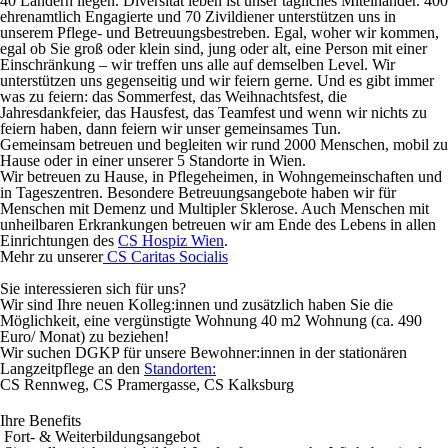
40 Ländern liegen. Diversität leben ist unser tägliches Miteinander. 400
ehrenamtlich Engagierte und 70 Zivildiener unterstützen uns in
unserem Pflege- und Betreuungsbestreben. Egal, woher wir kommen,
egal ob Sie groß oder klein sind, jung oder alt, eine Person mit einer
Einschränkung – wir treffen uns alle auf demselben Level. Wir
unterstützen uns gegenseitig und wir feiern gerne. Und es gibt immer
was zu feiern: das Sommerfest, das Weihnachtsfest, die
Jahresdankfeier, das Hausfest, das Teamfest und wenn wir nichts zu
feiern haben, dann feiern wir unser gemeinsames Tun.
Gemeinsam betreuen und
begleiten wir rund 2000 Menschen,
mobil zu
Hause oder in einer unserer 5 Standorte in Wien.
Wir betreuen zu Hause, in Pflegeheimen, in Wohngemeinschaften und
in Tageszentren. Besondere Betreuungsangebote haben wir für
Menschen mit Demenz und Multipler Sklerose. Auch Menschen mit
unheilbaren Erkrankungen betreuen wir am Ende des Lebens in allen
Einrichtungen des
CS Hospiz Wien
.
Mehr zu unserer
CS Caritas Socialis
Sie interessieren sich für uns?
Wir sind Ihre neuen Kolleg:innen und zusätzlich haben Sie die
Möglichkeit, eine vergünstigte Wohnung 40 m2 Wohnung (ca. 490
Euro/ Monat) zu beziehen!
Wir suchen DGKP für unsere Bewohner:innen in der stationären
Langzeitpflege an den
Standorten:
CS Rennweg, CS Pramergasse, CS Kalksburg
Ihre Benefits
Fort- & Weiterbildungsangebot