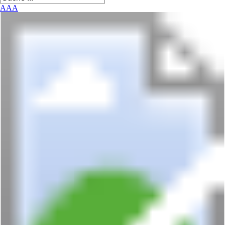
A
A
A