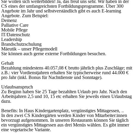
Sie wollen sich weiterbilden! Ja, das freut uns sehr. Wir haben in der
CS eines der umfangreichsten Fortbildungsprogramme. Über 300
Angebote im Jahr und selbstverständlich gibt es auch E-learning
Angebote. Zum Beispiel:
Demenz
Palliative Care
Mobile Pflege
IT/Datenschutz
Leadership
Brandschutzschulung
Mäeutik – unser Pflegemodell
Sie können auch gerne externe Fortbildungen besuchen.
Gehalt
Bezahlung
mindestens 40.057,08 € brutto jährlich plus Zuschläge; mit
z.B.: vier Vordienstjahren erhalten Sie typischerweise rund 44.000 €
pro Jahr (inkl. Bonus für Nachtdienste und Sonntage).
Urlaubsanspruch
Zu Beginn haben Sie 25 Tage bezahlten Urlaub pro Jahr. Nach den
Arbeitsjahren 2,5 und 10, 15 etc erhalten Sie jeweils einen Urlaubstag
dazu.
Benefits: In Haus Kindergartenplatz, vergünstigtes Mittagessen, ..
In den zwei CS Kindergärten werden Kinder von Mitarbeiter:innen
bevorzugt aufgenommen. In unseren Restaurants können Sie täglich
ein vergünstigtes Mittagessen aus drei Menüs wählen. Es gibt immer
eine vegetarische Variante.