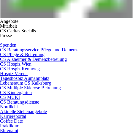
Angebote
Mitarbeit
CS Caritas Socialis
Presse
Spenden
CS Beratungsservice Pflege und Demenz
CS Pflege & Betreuung
CS Alzheimer & Demenzbetreuung
CS Hospiz Wien
CS Hospiz Rennweg
Hospiz Verena
Tageshospiz Aumannplatz
Lebensraum CS Kalksburg
CS Multiple Sklerose Betreuung
CS Kindergarten
CS MUKI
CS Beratungsdienste
Nordlicht
Aktuelle Stellenangebote
Karriereportal
Coffee Date
Praktikum
Ehrenamt