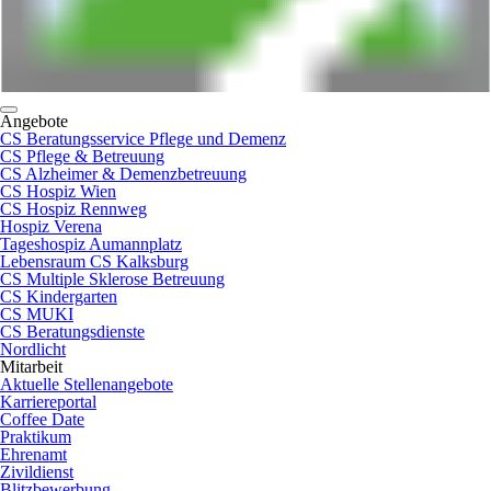
Angebote
CS Beratungsservice Pflege und Demenz
CS Pflege & Betreuung
CS Alzheimer & Demenzbetreuung
CS Hospiz Wien
CS Hospiz Rennweg
Hospiz Verena
Tageshospiz Aumannplatz
Lebensraum CS Kalksburg
CS Multiple Sklerose Betreuung
CS Kindergarten
CS MUKI
CS Beratungsdienste
Nordlicht
Mitarbeit
Aktuelle Stellenangebote
Karriereportal
Coffee Date
Praktikum
Ehrenamt
Zivildienst
Blitzbewerbung