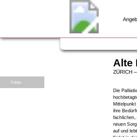
Angeb
Alte
ZÜRICH
Folder
Die Palliat
hochbetagt
Mittelpunk
ihre Bedürf
fachlichen,
neuen Sorge
auf und leb