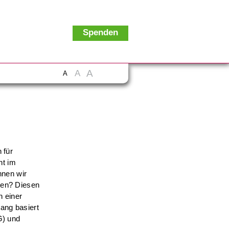
Spenden
A
A
A
 für
ht im
nnen wir
hten? Diesen
n einer
gang basiert
G) und