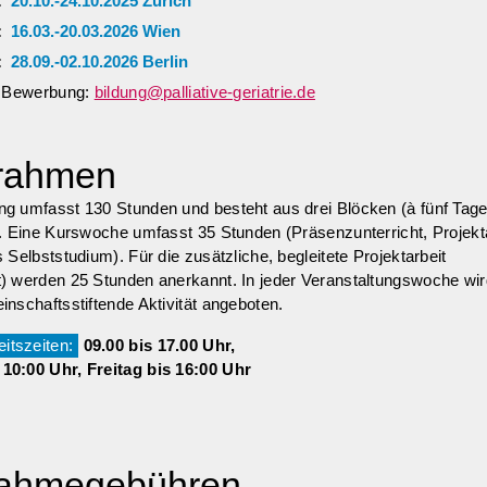
1:
20.10.-24.10.2025 Zürich
2:
16.03.-20.03.2026 Wien
3:
28.09.-02.10.2026 Berlin
he Bewerbung:
bildung@palliative-geriatrie.de
rahmen
ng umfasst 130 Stunden und besteht aus drei Blöcken (à fünf Tag
). Eine Kurswoche umfasst 35 Stunden (Präsenzunterricht, Projekta
s Selbststudium). Für die zusätzliche, begleitete Projektarbeit
) werden 25 Stunden anerkannt. In jeder Veranstaltungswoche wir
inschaftsstiftende Aktivität angeboten.
itszeiten:
09.00 bis 17.00 Uhr,
10:00 Uhr, Freitag bis 16:00 Uhr
nahmegebühren