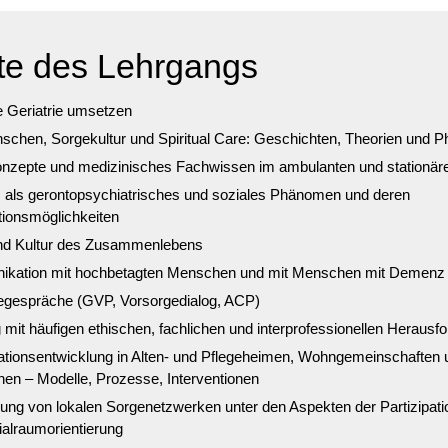
lte des Lehrgangs
ve Geriatrie umsetzen
schen, Sorgekultur und Spiritual Care: Geschichten, Theorien und P
onzepte und medizinisches Fachwissen im ambulanten und stationär
als gerontopsychiatrisches und soziales Phänomen und deren
tionsmöglichkeiten
nd Kultur des Zusammenlebens
kation mit hochbetagten Menschen und mit Menschen mit Demenz
egespräche (GVP, Vorsorgedialog, ACP)
it häufigen ethischen, fachlichen und interprofessionellen Herausf
ationsentwicklung in Alten- und Pflegeheimen, Wohngemeinschaften 
n – Modelle, Prozesse, Interventionen
ung von lokalen Sorgenetzwerken unter den Aspekten der Partizipatio
alraumorientierung