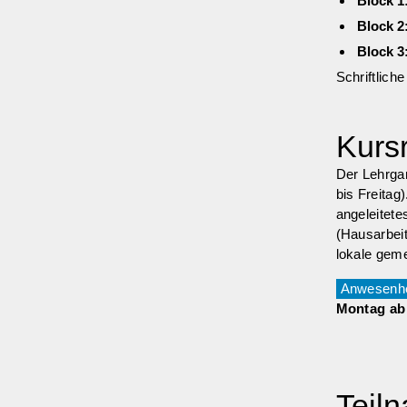
Block 
Block 
Block 
Schriftlic
Kurs
Der Lehrga
bis Freitag
angeleitete
(Hausarbeit
lokale geme
Anwesenhe
Montag ab 
Teil