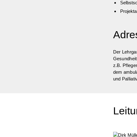
Selbstso
Projekta
Adre
Der Lehrgan
Gesundheit
z.B. Pflege
dem ambulan
und Palliat
Leit