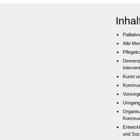
Inha
Palliati
Alte Men
Pflegek
Demenz 
Interven
Kunst u
Kommuni
Vorsorg
Umgang m
Organis
Kommune
Entwickl
und Sozi