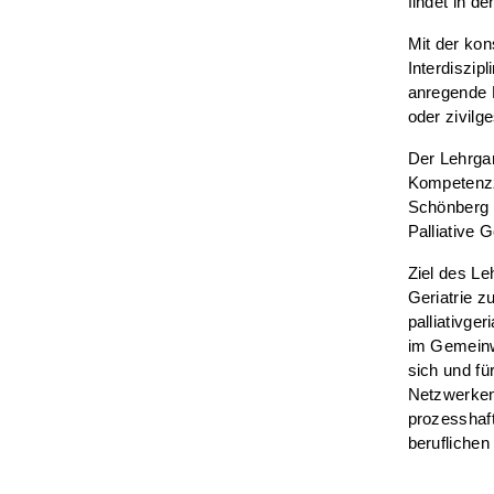
findet in d
Mit der kon
Interdiszipl
anregende L
oder zivilg
Der Lehrgan
Kompetenzze
Schönberg f
Palliative G
Ziel des Le
Geriatrie z
palliativge
im Gemeinw
sich und fü
Netzwerken
prozesshaft
beruflichen