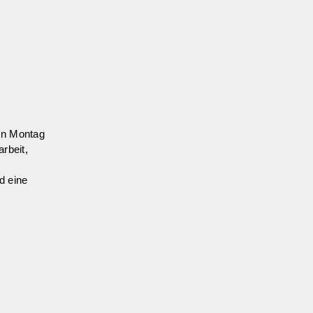
en Montag
rbeit,
d eine