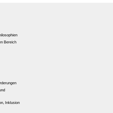
hilosophien
en Bereich
orderungen
und
n, Inklusion