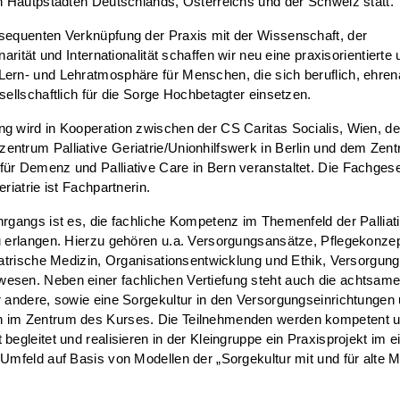
en Hautpstädten Deutschlands, Österreichs und der Schweiz statt.
sequenten Verknüpfung der Praxis mit der Wissenschaft, der
inarität und Internationalität schaffen wir neu eine praxisorientierte
ern- und Lehratmosphäre für Menschen, die sich beruflich, ehren
esellschaftlich für die Sorge Hochbetagter einsetzen.
g wird in Kooperation zwischen der CS Caritas Socialis, Wien, d
ntrum Palliative Geriatrie/Unionhilfswerk in Berlin und dem Zen
ür Demenz und Palliative Care in Bern veranstaltet. Die Fachgese
eriatrie ist Fachpartnerin.
hrgangs ist es, die fachliche Kompetenz im Themenfeld der Palliat
u erlangen. Hierzu gehören u.a. Versorgungsansätze, Pflegekonzep
riatrische Medizin, Organisationsentwicklung und Ethik, Versorgun
esen. Neben einer fachlichen Vertiefung steht auch die achtsame
r andere, sowie eine Sorgekultur in den Versorgungseinrichtungen
 im Zentrum des Kurses. Die Teilnehmenden werden kompetent 
 begleitet und realisieren in der Kleingruppe ein Praxisprojekt im 
 Umfeld auf Basis von Modellen der „Sorgekultur mit und für alte 