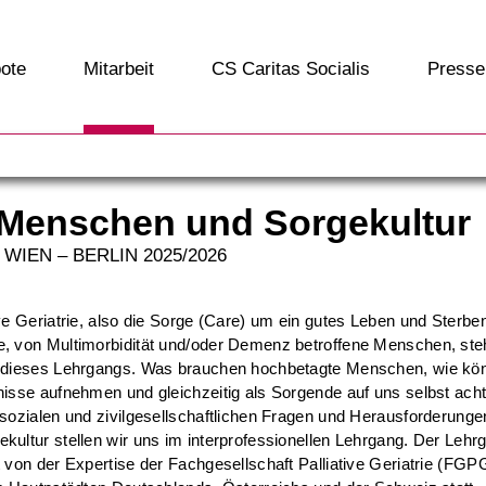
ote
Mitarbeit
CS Caritas Socialis
Presse
 Menschen und Sorgekultur
–
WIEN
–
BERLIN
2025/2026
ive Geriatrie, also die Sorge (Care) um ein gutes Leben und Sterben
e, von Multimorbidität und/oder Demenz betroffene Menschen, ste
t dieses Lehrgangs. Was brauchen hochbetagte Menschen, wie kö
nisse aufnehmen und gleichzeitig als Sorgende auf uns selbst ac
 sozialen und zivilgesellschaftlichen Fragen und Herausforderunge
kultur stellen wir uns im interprofessionellen Lehrgang. Der Lehr
t von der Expertise der Fachgesellschaft Palliative Geriatrie (FGP