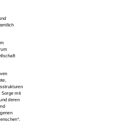
 und
amtlich
em
trum
llschaft
iven
te,
gsstrukturen
 Sorge mit
 und deren
und
eigenen
Menschen“.