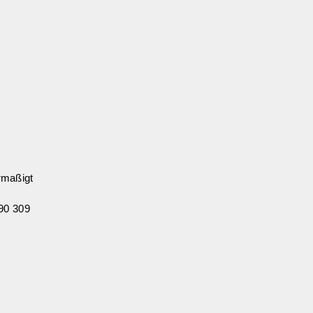
rmaßigt
90 309