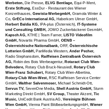
Werbeton,
Die Presse,
ELVG Bentlage,
Equi-P-Ment,
Erste Stiftung,
EssDur - Restaurant des Wiener
Konzerthauses,
Gewista-WerbegmbH,
Gramola Winter &
Co,
GrECo International AG,
Haberkorn Ulmer GmbH,
Herbert Baldia KG,
IPA-plus (Österreich),
IT-Systeme
und Consulting GMBH,
JOMO Zuckerbäckerei GesmbH,
Kapsch AG,
KTHE | Team Farner,
LISTO Videofilm
GmbH,
Novartis Pharma GmbH,
OENB –
Österreichische Nationalbank,
ORF,
Österreichische
Lotterien GmbH,
PanMedia Western,
Ander Pecher,
Radio Stephansdom,
Raiffeisen Zentralbank Österreich
AG,
Robin des Bois Werbeagentur,
Rotaract Club Wien-
Belvedere,
Rotary Club Bruck-Neusiedl,
Rotary Club
Wien-Franz Schubert,
Rotary Club Wien-Albertina,
Rotary-Club Wien-West,
RSC Raiffeisen Service Center
GmbH,
Walther Salvenmoser,
Michael Schmidt-Ott,
Servus TV,
SevenOne Media,
Shell Austria GmbH,
Sturm
Marketing Direkt GmbH,
SV Group,
Theater Akzent,
Tic
Music,
UniCedit Bank Austria AG,
Vereinigte Bühnen
Wien GmbH,
Vienna Paint BildbearbeitungsgmbH,
Wiener