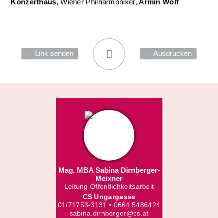
Konzerthaus,
Wiener Philharmoniker,
Armin Wolf
Link senden
Ausdrucken
Mag. MBA Sabina Dirnberger-
Meixner
Leitung Öffentlichkeitsarbeit
CS Ungargasse
01/71753-3131 • 0664 5486424
sabina.dirnberger@cs.at