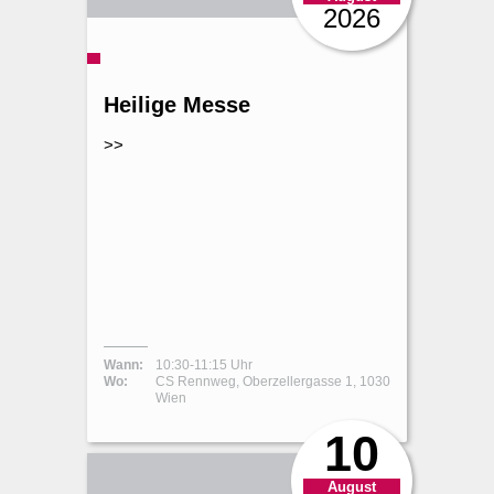
2026
Heilige Messe
>>
Wann:
10:30-11:15 Uhr
Wo:
CS Rennweg, Oberzellergasse 1, 1030
Wien
10
August