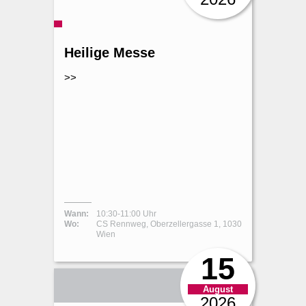
Heilige Messe
>>
Wann:
10:30-11:00 Uhr
Wo:
CS Rennweg, Oberzellergasse 1, 1030
Wien
15
August
2026