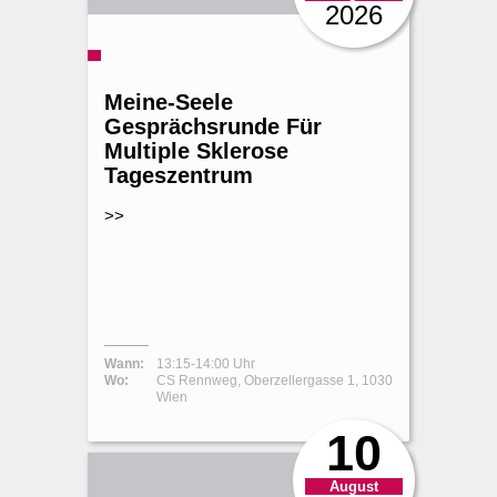
2026
Meine-Seele
Gesprächsrunde Für
Multiple Sklerose
Tageszentrum
>>
Wann:
13:15-14:00 Uhr
Wo:
CS Rennweg, Oberzellergasse 1, 1030
Wien
10
August