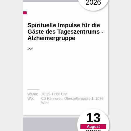
2026
Spirituelle Impulse für die
Gäste des Tageszentrums -
Alzheimergruppe
>>
Wann:
10:15-11:00 Uhr
Wo:
CS Rennweg, Oberzellergasse 1, 1030
Wien
13
August