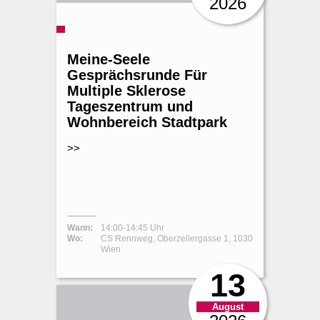
2026
Meine-Seele
Gesprächsrunde Für
Multiple Sklerose
Tageszentrum und
Wohnbereich Stadtpark
>>
Wann:
14:00-14:45 Uhr
Wo:
CS Rennweg, Oberzellergasse 1, 1030
Wien
13
August