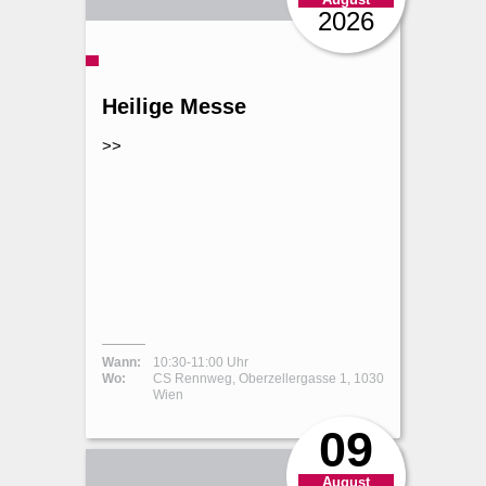
2026
Heilige Messe
>>
Wann:
10:30-11:00 Uhr
Wo:
CS Rennweg, Oberzellergasse 1, 1030
Wien
09
August