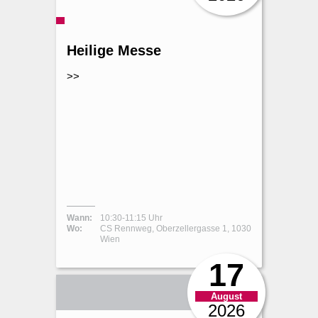
Heilige Messe
>>
Wann:
10:30-11:15 Uhr
Wo:
CS Rennweg, Oberzellergasse 1, 1030
Wien
17
August
2026