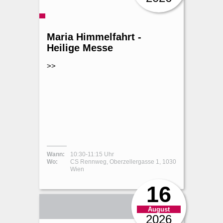
Maria Himmelfahrt -
Heilige Messe
>>
Wann:
10:30-11:15 Uhr
Wo:
CS Rennweg, Oberzellergasse 1, 1030
Wien
16
August
2026