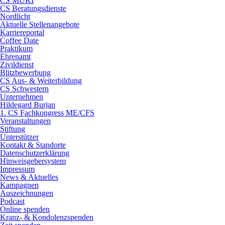
CS MUKI
CS Beratungsdienste
Nordlicht
Aktuelle Stellenangebote
Karriereportal
Coffee Date
Praktikum
Ehrenamt
Zivildienst
Blitzbewerbung
CS Aus- & Weiterbildung
CS Schwestern
Unternehmen
Hildegard Burjan
1. CS Fachkongress ME/CFS
Veranstaltungen
Stiftung
Unterstützer
Kontakt & Standorte
Datenschutzerklärung
Hinweisgebersystem
Impressum
News & Aktuelles
Kampagnen
Auszeichnungen
Podcast
Online spenden
Kranz- & Kondolenzspenden