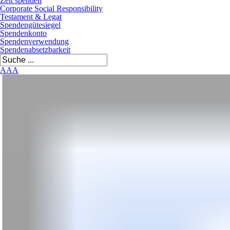
Zeit spenden
Corporate Social Responsibility
Testament & Legat
Spendengütesiegel
Spendenkonto
Spendenverwendung
Spendenabsetzbarkeit
A
A
A