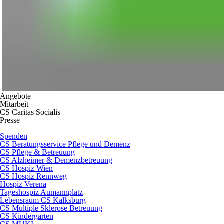
Angebote
Mitarbeit
CS Caritas Socialis
Presse
Spenden
CS Beratungsservice Pflege und Demenz
CS Pflege & Betreuung
CS Alzheimer & Demenzbetreuung
CS Hospiz Wien
CS Hospiz Rennweg
Hospiz Verena
Tageshospiz Aumannplatz
Lebensraum CS Kalksburg
CS Multiple Sklerose Betreuung
CS Kindergarten