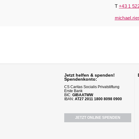
T
+43 1 52
michael.ri
Jetzt helfen
& spenden!
Spendenkonto:
CS Caritas Socialis Privatstiftung
Erste Bank
BIC:
GIBAATWW
IBAN:
AT27 2011 1800 8098 0900
JETZT ONLINE SPENDEN