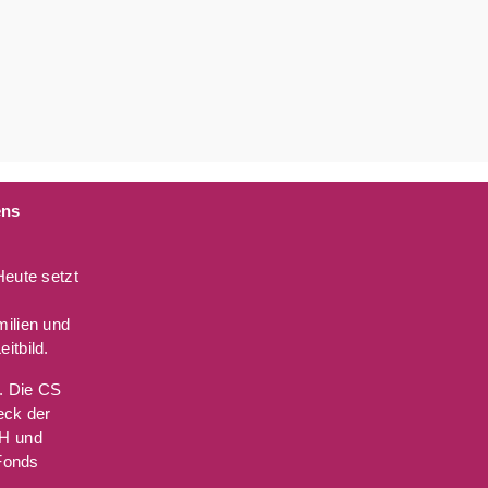
er
ens
Heute setzt
milien und
itbild.
t. Die CS
eck der
bH und
 Fonds