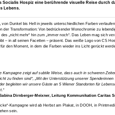
s Socialis Hospiz eine berührende visuelle Reise durch da
es Lebens.
, von Dunkel bis Hell in jeweils unterschiedlichen Farben verlaufe
n der Transformation: Von bedrückender Monochromie zu lebendige
 des „nicht mehr“ hin zum „immer noch“. Das Leben mag sich ver
ibt – in all seinen Facetten – präsent. Das weiße Logo von CS Hos
für den Moment, in dem die Farben wieder ins Licht gerückt werd
e Kampagne zeigt auf subtile Weise, dass auch in schweren Zeite
icht zu finden sind“, „Mit der Unterstützung unserer Spenderinnen
er begleiten wir unsere Gäste an 5 Wiener Standorten für Lebensqu
t.“
Sabina Dirnberger-Meixner, Leitung Kommunikation Caritas So
blicke“-Kampagne wird ab Herbst am Plakat, in DOOH, in Printmed
ehen sein.