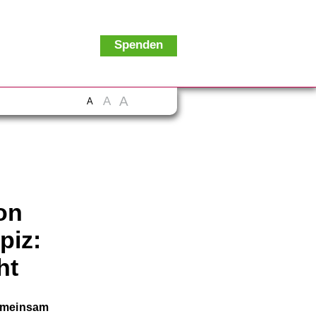
Spenden
A
A
A
on
piz:
ht
gemeinsam