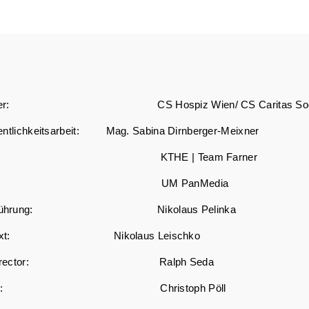
ggeber: CS Hospiz Wien/ CS Caritas Socia
ffentlichkeitsarbeit: Mag. Sabina Dirnberger-Meixner
tur: KTHE | Team Farner
ia: UM PanMedia
ftsführung: Nikolaus Pelinka
t/Text: Nikolaus Leischko
ive Director: Ralph Seda
irector: Christoph Pöll