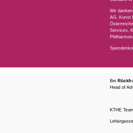
Wir danken
AG, Kunst 
Österreich
Services, 
Philharmon
Spendenkon
Bei
Rückf
Head of Ad
KTHE Team
Lehárgasse