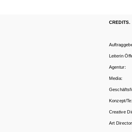
CREDITS.
Auftra
Leiterin Ö
Agen
Med
Geschä
Konzep
Creat
Art D