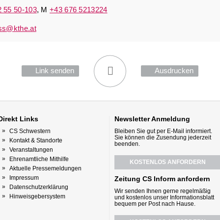
2 55 50-103
, M
+43 676 5213224
ess@kthe.at
Link senden
Ausdrucken
Direkt
Links
Newsletter
Anmeldung
CS Schwestern
Bleiben Sie gut per E-Mail informiert.
Sie können die Zusendung jederzeit
Kontakt & Standorte
beenden.
Veranstaltungen
Ehrenamtliche Mithilfe
KOSTENLOS ANFORDERN
Aktuelle Pressemeldungen
Impressum
Zeitung CS Inform anfordern
Datenschutzerklärung
Wir senden Ihnen gerne regelmäßig
Hinweisgebersystem
und kostenlos unser Informationsblatt
bequem per Post nach Hause.