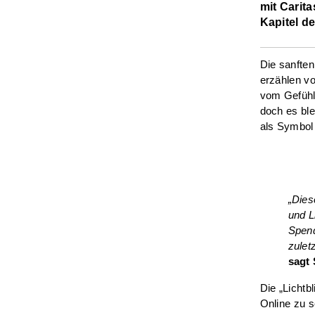
mit Carita
Kapitel d
Die sanften
erzählen vo
vom Gefühl
doch es ble
als Symbol 
„Dies
und L
Spend
zuletz
sagt 
Die „Licht
Online zu s