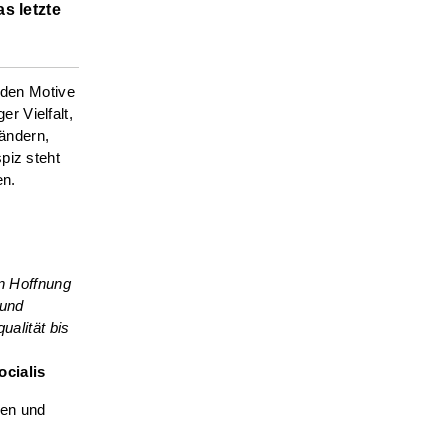
s letzte
nden Motive
r Vielfalt,
ändern,
piz steht
en.
n Hoffnung
 und
alität bis
cialis
ien und