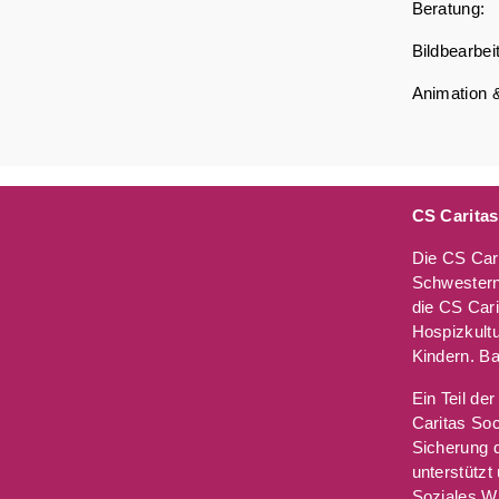
Berat
Bildbea
Animati
CS Caritas
Die CS Cari
Schwesterng
die CS Cari
Hospizkultu
Kindern. Ba
Ein Teil de
Caritas Soc
Sicherung 
unterstützt
Soziales Wi