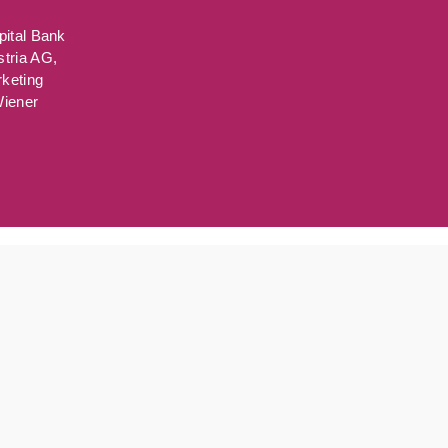
ital Bank
tria AG,
keting
Wiener