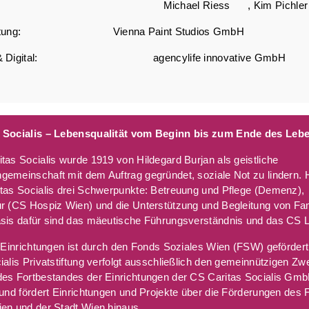
ung: Michael Riess , Kim Pichl
rbeitung: Vienna Paint Studios GmbH
on & Digital: agencylife innovative GmbH
 Socialis – Lebensqualität vom Beginn bis zum Ende des Leb
tas Socialis wurde 1919 von Hildegard Burjan als geistliche
emeinschaft mit dem Auftrag gegründet, soziale Not zu lindern. 
tas Socialis drei Schwerpunkte: Betreuung und Pflege (Demenz),
r (CS Hospiz Wien) und die Unterstützung und Begleitung von Fa
sis dafür sind das mäeutische Führungsverständnis und das CS Le
r Einrichtungen ist durch den Fonds Soziales Wien (FSW) geförder
ialis Privatstiftung verfolgt ausschließlich den gemeinnützigen Zw
des Fortbestandes der Einrichtungen der CS Caritas Socialis Gm
 und fördert Einrichtungen und Projekte über die Förderungen des
en und der Stadt Wien hinaus.