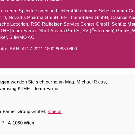
 unseren Spender:innen und Unterstützer:innen: Schelhammer Cap
hilft, Novartis Pharma GmbH, EHL Immobilien GmbH, Casinos Aus
ische Lotterien, RSC Raiffeisen Service Center GmbH, Schütz Mar
KTHE|Team Farner, Shell Austria GmbH, SV (Österreich) GmbH, 
iker, S IMMO AG
to: IBAN: AT27 2011 1800 8098 0900
ragen
wenden Sie sich gerne an Mag. Michael Riess,
vertising KTHE | Team Farner
 Farner Group GmbH,
kthe.at
 7 | A-1060 Wien