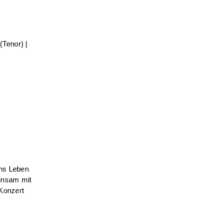
(Tenor) |
ins Leben
insam mit
 Konzert