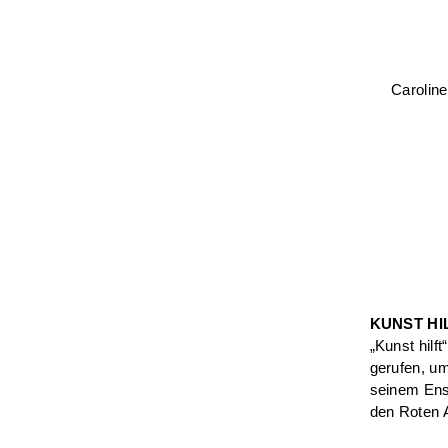
Caroline
KUNST HI
„Kunst hilf
gerufen, u
seinem Ense
den Roten 