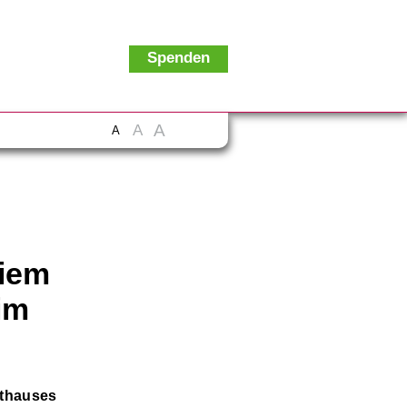
Spenden
A
A
A
uiem
im
rthauses