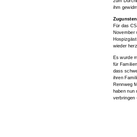
zum Durchb
ihm gewidme
Zugunsten
Für das CS
November w
Hospizgäste
wieder her
Es wurde m
für Familie
dass schwe
ihren Fami
Rennweg Me
haben nun 
verbringen