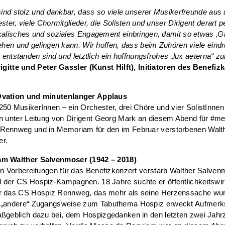
sind stolz und dankbar, dass so viele unserer Musikerfreunde aus
ster, viele Chormitglieder, die Solisten und unser Dirigent derart 
alisches und soziales Engagement einbringen, damit so etwas ‚G
ehen und gelingen kann. Wir hoffen, dass beim Zuhören viele eind
r entstanden sind und letztlich ein hoffnungsfrohes „lux aeterna“ zu
igitte und Peter Gassler (Kunst Hilft), Initiatoren des Benefiz
Ovation und minutenlanger Applaus
50 MusikerInnen – ein Orchester, drei Chöre und vier SolistInnen
en unter Leitung von Dirigent Georg Mark an diesem Abend für #
Rennweg und in Memoriam für den im Februar verstorbenen Walt
r.
m Walther Salvenmoser (1942 – 2018)
en Vorbereitungen für das Benefizkonzert verstarb Walther Salven
 der CS Hospiz-Kampagnen. 18 Jahre suchte er öffentlichkeitsw
r das CS Hospiz Rennweg, das mehr als seine Herzenssache wur
 „andere“ Zugangsweise zum Tabuthema Hospiz erweckt Aufmerk
aßgeblich dazu bei, dem Hospizgedanken in den letzten zwei Jahr