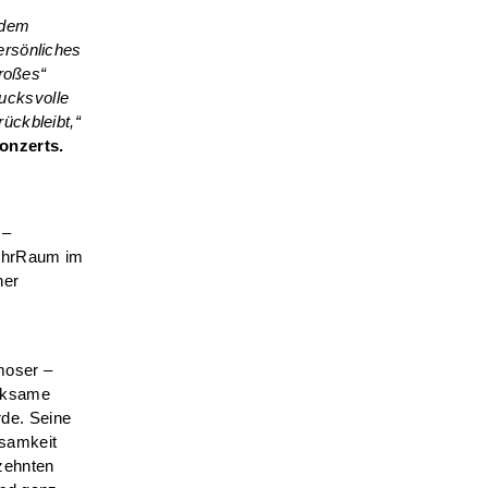
 dem
persönliches
roßes“
rucksvolle
rückbleibt,“
konzerts.
 –
mehrRaum im
her
moser –
irksame
de. Seine
samkeit
zehnten