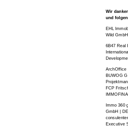
Wir danken
und folge
EHL Immobi
Wild Gmb
6B47 Real 
Internatio
Developme
ArchOffice
BUWOG Gro
Projektman
FCP Fritsc
IMMOFINAN
Immo 360 g
GmbH | DEB
consulente
Executive 