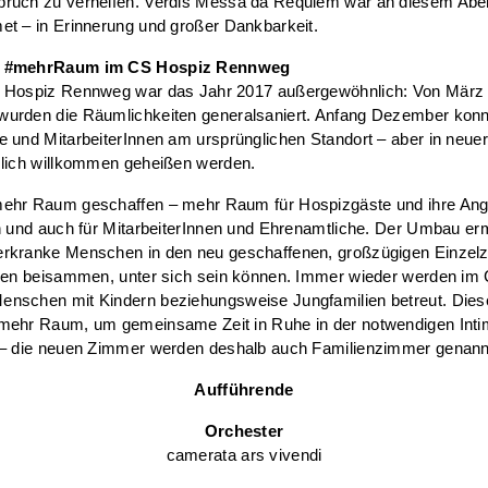
ruch zu verhelfen. Verdis Messa da Requiem war an diesem Abe
t – in Erinnerung und großer Dankbarkeit.
 #mehrRaum im CS Hospiz Rennweg
 Hospiz Rennweg war das Jahr 2017 außergewöhnlich: Von März 
urden die Räumlichkeiten generalsaniert. Anfang Dezember kon
 und MitarbeiterInnen am ursprünglichen Standort – aber in neue
zlich willkommen geheißen werden.
ehr Raum geschaffen – mehr Raum für Hospizgäste und ihre Ang
n und auch für MitarbeiterInnen und Ehrenamtliche. Der Umbau erm
rkranke Menschen in den neu geschaffenen, großzügigen Einzel
lien beisammen, unter sich sein können. Immer wieder werden im
nschen mit Kindern beziehungsweise Jungfamilien betreut. Dies
mehr Raum, um gemeinsame Zeit in Ruhe in der notwendigen Intim
 – die neuen Zimmer werden deshalb auch Familienzimmer genann
Aufführende
Orchester
camerata ars vivendi