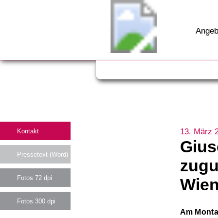
Angeb
13. März 
Kontakt
Gius
Pressetext (Word)
zugu
Fotos 72 dpi
Wien
Fotos 300 dpi
Am Montag