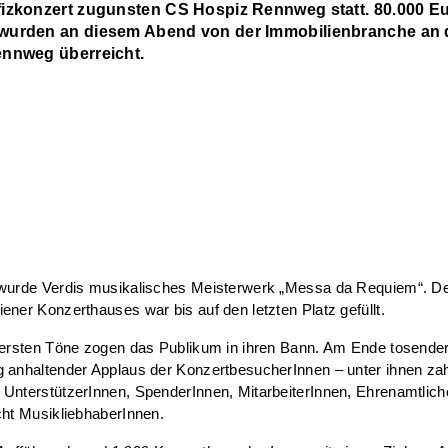
izkonzert zugunsten CS Hospiz Rennweg statt. 80.000 E
wurden an diesem Abend von der Immobilienbranche an
nnweg überreicht.
 wurde Verdis musikalisches Meisterwerk „Messa da Requiem“. D
ener Konzerthauses war bis auf den letzten Platz gefüllt.
e ersten Töne zogen das Publikum in ihren Bann. Am Ende tosende
 anhaltender Applaus der KonzertbesucherInnen – unter ihnen zah
UnterstützerInnen, SpenderInnen, MitarbeiterInnen, Ehrenamtlich
cht MusikliebhaberInnen.