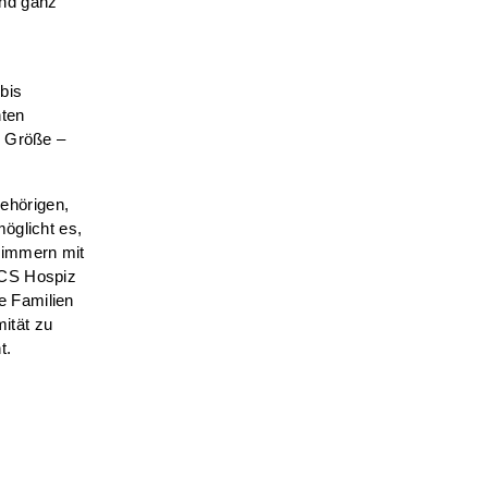
nd ganz
bis
nten
r Größe –
ehörigen,
öglicht es,
zimmern mit
 CS Hospiz
e Familien
ität zu
t.