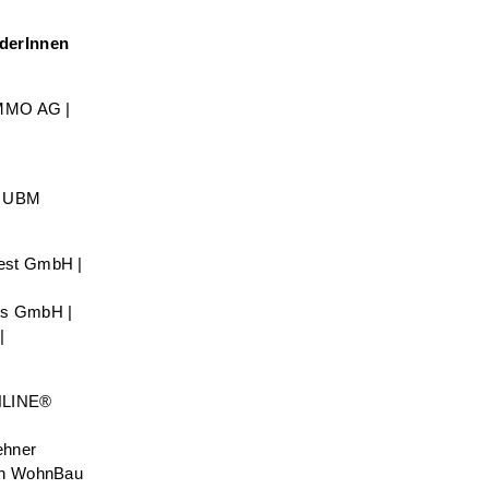
nderInnen
IMMO AG |
| UBM
vest GmbH |
gs GmbH |
|
ANLINE®
ehner
sen WohnBau