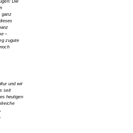
ugen: Die
en
, ganz
dieses
ganz
he –
eg zugute
 noch
ltur und wir
s seit
es heutigen
hlreiche
,
L