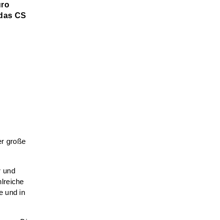
uro
 das CS
er große
r und
lreiche
e und in