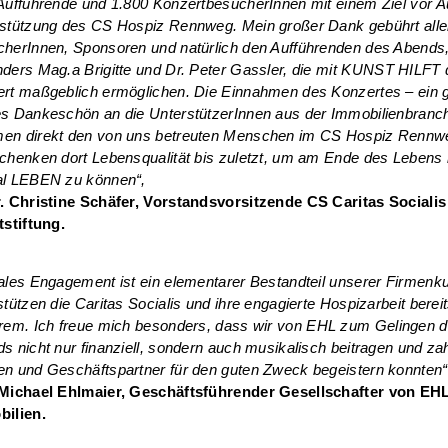
Aufführende und 1.800 KonzertbesucherInnen mit einem Ziel vor A
stützung des CS Hospiz Rennweg. Mein großer Dank gebührt all
herInnen, Sponsoren und natürlich den Aufführenden des Abends
ders Mag.a Brigitte und Dr. Peter Gassler, die mit
KUNST
HILFT
rt maßgeblich ermöglichen. Die Einnahmen des Konzertes – ein 
s Dankeschön an die UnterstützerInnen aus der Immobilienbranc
n direkt den von uns betreuten Menschen im CS Hospiz Rennw
chenken dort Lebensqualität bis zuletzt, um am Ende des Lebens
al
LEBEN
zu können“,
. Christine Schäfer, Vorstandsvorsitzende CS Caritas Socialis
tstiftung.
ales Engagement ist ein elementarer Bestandteil unserer Firmenku
stützen die Caritas Socialis und ihre engagierte Hospizarbeit bereit
rem. Ich freue mich besonders, dass wir von
EHL
zum Gelingen d
s nicht nur finanziell, sondern auch musikalisch beitragen und za
n und Geschäftspartner für den guten Zweck begeistern konnten“
Michael Ehlmaier, Geschäftsführender Gesellschafter von EH
ilien.