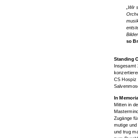
„Wir 
Orche
musik
entst
Bilde
so Br
Standing 
Insgesamt 2
konzertier
CS Hospiz 
Salvenmose
In Memoria
Mitten in d
Mastermind
Zugänge fü
mutige und
und trug m