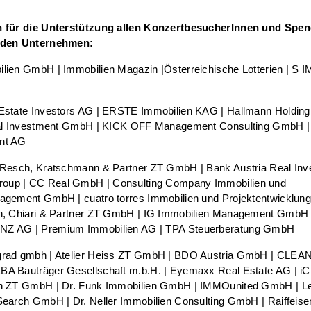
 für die Unterstützung allen KonzertbesucherInnen und Spe
nden Unternehmen:
lien GmbH | Immobilien Magazin |Österreichische Lotterien | S 
H
Estate Investors AG | ERSTE Immobilien KAG | Hallmann Holding
nal Investment GmbH | KICK OFF Management Consulting GmbH 
nt AG
 Resch, Kratschmann & Partner ZT GmbH | Bank Austria Real In
up | CC Real GmbH | Consulting Company Immobilien und
agement GmbH | cuatro torres Immobilien und Projektentwicklun
h, Chiari & Partner ZT GmbH | IG Immobilien Management GmbH 
Z AG | Premium Immobilien AG | TPA Steuerberatung GmbH
rad gmbh | Atelier Heiss ZT GmbH | BDO Austria GmbH | CLE
A Bauträger Gesellschaft m.b.H. | Eyemaxx Real Estate AG | iC
n ZT GmbH | Dr. Funk Immobilien GmbH | IMMOunited GmbH | L
Search GmbH | Dr. Neller Immobilien Consulting GmbH | Raiffei