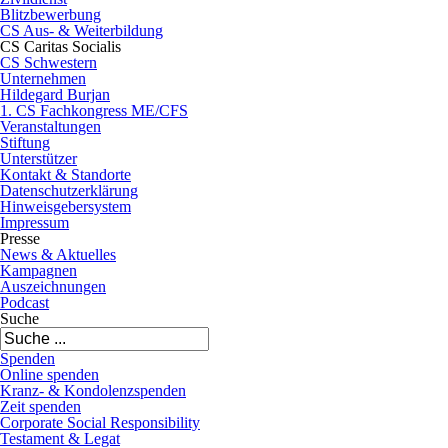
Blitzbewerbung
CS Aus- & Weiterbildung
CS Caritas Socialis
CS Schwestern
Unternehmen
Hildegard Burjan
1. CS Fachkongress ME/CFS
Veranstaltungen
Stiftung
Unterstützer
Kontakt & Standorte
Datenschutzerklärung
Hinweisgebersystem
Impressum
Presse
News & Aktuelles
Kampagnen
Auszeichnungen
Podcast
Suche
Spenden
Online spenden
Kranz- & Kondolenzspenden
Zeit spenden
Corporate Social Responsibility
Testament & Legat