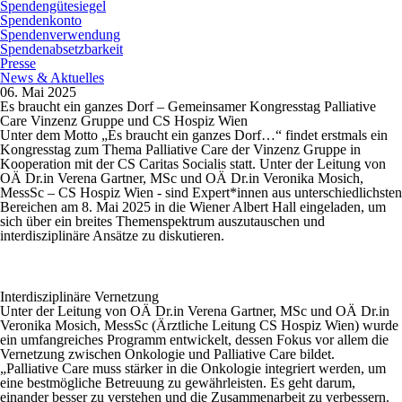
Spendengütesiegel
Spendenkonto
Spendenverwendung
Spendenabsetzbarkeit
Presse
News & Aktuelles
06. Mai 2025
Es braucht ein ganzes Dorf – Gemeinsamer Kongresstag Palliative
Care Vinzenz Gruppe und CS Hospiz Wien
Unter dem Motto „Es braucht ein ganzes Dorf…“ findet erstmals ein
Kongresstag zum Thema Palliative Care der Vinzenz Gruppe in
Kooperation mit der CS Caritas Socialis statt. Unter der Leitung von
OÄ Dr.in Verena Gartner, MSc und OÄ Dr.in Veronika Mosich,
MessSc – CS Hospiz Wien - sind Expert*innen aus unterschiedlichsten
Bereichen am 8. Mai 2025 in die Wiener Albert Hall eingeladen, um
sich über ein breites Themenspektrum auszutauschen und
interdisziplinäre Ansätze zu diskutieren.
Interdisziplinäre Vernetzung
Unter der Leitung von OÄ Dr.in Verena Gartner, MSc und OÄ Dr.in
Veronika Mosich, MessSc (Ärztliche Leitung CS Hospiz Wien) wurde
ein umfangreiches Programm entwickelt, dessen Fokus vor allem die
Vernetzung zwischen Onkologie und Palliative Care bildet.
„Palliative Care muss stärker in die Onkologie integriert werden, um
eine bestmögliche Betreuung zu gewährleisten. Es geht darum,
einander besser zu verstehen und die Zusammenarbeit zu verbessern.