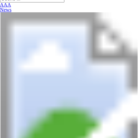
A
A
A
News