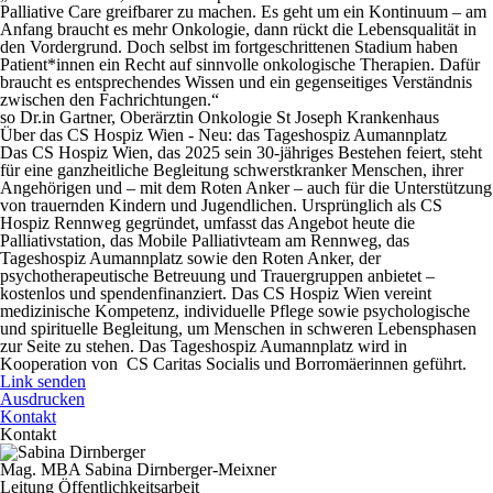
Palliative Care greifbarer zu machen. Es geht um ein Kontinuum – am
Anfang braucht es mehr Onkologie, dann rückt die Lebensqualität in
den Vordergrund. Doch selbst im fortgeschrittenen Stadium haben
Patient*innen ein Recht auf sinnvolle onkologische Therapien. Dafür
braucht es entsprechendes Wissen und ein gegenseitiges Verständnis
zwischen den Fachrichtungen.“
so Dr.in Gartner, Oberärztin Onkologie St Joseph Krankenhaus
Über das CS Hospiz Wien - Neu: das Tageshospiz Aumannplatz
Das CS Hospiz Wien, das 2025 sein 30-jähriges Bestehen feiert, steht
für eine ganzheitliche Begleitung schwerstkranker Menschen, ihrer
Angehörigen und – mit dem Roten Anker – auch für die Unterstützung
von trauernden Kindern und Jugendlichen. Ursprünglich als CS
Hospiz Rennweg gegründet, umfasst das Angebot heute die
Palliativstation, das Mobile Palliativteam am Rennweg, das
Tageshospiz Aumannplatz sowie den Roten Anker, der
psychotherapeutische Betreuung und Trauergruppen anbietet –
kostenlos und spendenfinanziert. Das CS Hospiz Wien vereint
medizinische Kompetenz, individuelle Pflege sowie psychologische
und spirituelle Begleitung, um Menschen in schweren Lebensphasen
zur Seite zu stehen. Das Tageshospiz Aumannplatz wird in
Kooperation von CS Caritas Socialis und Borromäerinnen geführt.
Link senden
Ausdrucken
Kontakt
Kontakt
Mag. MBA Sabina Dirnberger-Meixner
Leitung Öffentlichkeitsarbeit