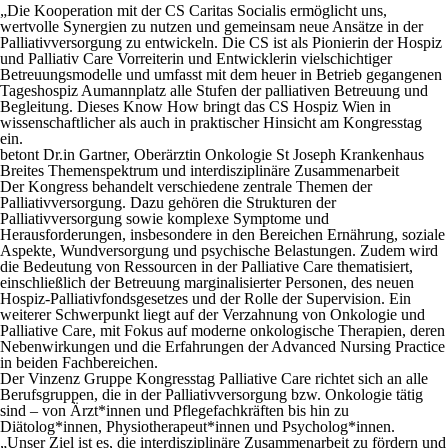
„Die Kooperation mit der CS Caritas Socialis ermöglicht uns,
wertvolle Synergien zu nutzen und gemeinsam neue Ansätze in der
Palliativversorgung zu entwickeln. Die CS ist als Pionierin der Hospiz
und Palliativ Care Vorreiterin und Entwicklerin vielschichtiger
Betreuungsmodelle und umfasst mit dem heuer in Betrieb gegangenen
Tageshospiz Aumannplatz alle Stufen der palliativen Betreuung und
Begleitung. Dieses Know How bringt das CS Hospiz Wien in
wissenschaftlicher als auch in praktischer Hinsicht am Kongresstag
ein.
betont Dr.in Gartner, Oberärztin Onkologie St Joseph Krankenhaus
Breites Themenspektrum und interdisziplinäre Zusammenarbeit
Der Kongress behandelt verschiedene zentrale Themen der
Palliativversorgung. Dazu gehören die Strukturen der
Palliativversorgung sowie komplexe Symptome und
Herausforderungen, insbesondere in den Bereichen Ernährung, soziale
Aspekte, Wundversorgung und psychische Belastungen. Zudem wird
die Bedeutung von Ressourcen in der Palliative Care thematisiert,
einschließlich der Betreuung marginalisierter Personen, des neuen
Hospiz-Palliativfondsgesetzes und der Rolle der Supervision. Ein
weiterer Schwerpunkt liegt auf der Verzahnung von Onkologie und
Palliative Care, mit Fokus auf moderne onkologische Therapien, deren
Nebenwirkungen und die Erfahrungen der Advanced Nursing Practice
in beiden Fachbereichen.
Der Vinzenz Gruppe Kongresstag Palliative Care richtet sich an alle
Berufsgruppen, die in der Palliativversorgung bzw. Onkologie tätig
sind – von Ärzt*innen und Pflegefachkräften bis hin zu
Diätolog*innen, Physiotherapeut*innen und Psycholog*innen.
„Unser Ziel ist es, die interdisziplinäre Zusammenarbeit zu fördern und