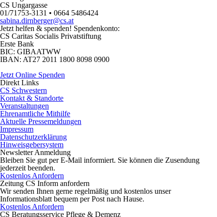
CS Ungargasse
01/71753-3131 • 0664 5486424
sabina.dirnberger@cs.at
Jetzt helfen
& spenden! Spendenkonto:
CS Caritas Socialis Privatstiftung
Erste Bank
BIC:
GIBAATWW
IBAN:
AT27 2011 1800 8098 0900
Jetzt Online Spenden
Direkt
Links
CS Schwestern
Kontakt & Standorte
Veranstaltungen
Ehrenamtliche Mithilfe
Aktuelle Pressemeldungen
Impressum
Datenschutzerklärung
Hinweisgebersystem
Newsletter
Anmeldung
Bleiben Sie gut per E-Mail informiert. Sie können die Zusendung
jederzeit beenden.
Kostenlos Anfordern
Zeitung CS Inform anfordern
Wir senden Ihnen gerne regelmäßig und kostenlos unser
Informationsblatt bequem per Post nach Hause.
Kostenlos Anfordern
CS Beratungsservice
Pflege & Demenz