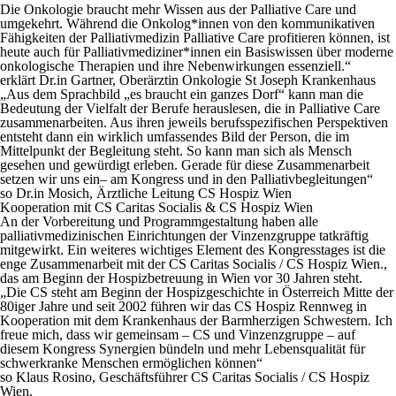
Die Onkologie braucht mehr Wissen aus der Palliative Care und
umgekehrt. Während die Onkolog*innen von den kommunikativen
Fähigkeiten der Palliativmedizin Palliative Care profitieren können, ist
heute auch für Palliativmediziner*innen ein Basiswissen über moderne
onkologische Therapien und ihre Nebenwirkungen essenziell.“
erklärt Dr.in Gartner, Oberärztin Onkologie St Joseph Krankenhaus
„Aus dem Sprachbild „es braucht ein ganzes Dorf“ kann man die
Bedeutung der Vielfalt der Berufe herauslesen, die in Palliative Care
zusammenarbeiten. Aus ihren jeweils berufsspezifischen Perspektiven
entsteht dann ein wirklich umfassendes Bild der Person, die im
Mittelpunkt der Begleitung steht. So kann man sich als Mensch
gesehen und gewürdigt erleben. Gerade für diese Zusammenarbeit
setzen wir uns ein– am Kongress und in den Palliativbegleitungen“
so Dr.in Mosich, Ärztliche Leitung CS Hospiz Wien
Kooperation mit CS Caritas Socialis & CS Hospiz Wien
An der Vorbereitung und Programmgestaltung haben alle
palliativmedizinischen Einrichtungen der Vinzenzgruppe tatkräftig
mitgewirkt. Ein weiteres wichtiges Element des Kongresstages ist die
enge Zusammenarbeit mit der CS Caritas Socialis / CS Hospiz Wien.,
das am Beginn der Hospizbetreuung in Wien vor 30 Jahren steht.
„Die CS steht am Beginn der Hospizgeschichte in Österreich Mitte der
80iger Jahre und seit 2002 führen wir das CS Hospiz Rennweg in
Kooperation mit dem Krankenhaus der Barmherzigen Schwestern. Ich
freue mich, dass wir gemeinsam – CS und Vinzenzgruppe – auf
diesem Kongress Synergien bündeln und mehr Lebensqualität für
schwerkranke Menschen ermöglichen können“
so Klaus Rosino, Geschäftsführer CS Caritas Socialis / CS Hospiz
Wien.