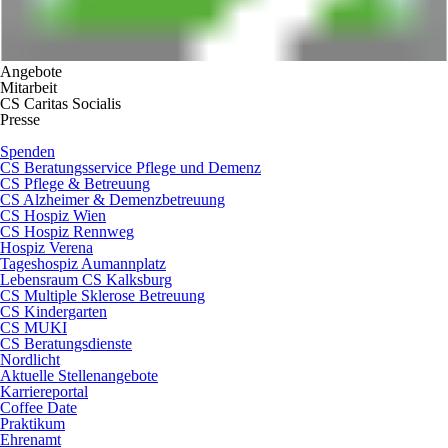
Angebote
Mitarbeit
CS Caritas Socialis
Presse
Spenden
CS Beratungsservice Pflege und Demenz
CS Pflege & Betreuung
CS Alzheimer & Demenzbetreuung
CS Hospiz Wien
CS Hospiz Rennweg
Hospiz Verena
Tageshospiz Aumannplatz
Lebensraum CS Kalksburg
CS Multiple Sklerose Betreuung
CS Kindergarten
CS MUKI
CS Beratungsdienste
Nordlicht
Aktuelle Stellenangebote
Karriereportal
Coffee Date
Praktikum
Ehrenamt