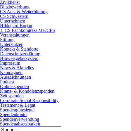
Zivildienst
Blitzbewerbung
CS Aus- & Weiterbildung
CS Schwestern
Unternehmen
Hildegard Burjan
1. CS Fachkongress ME/CFS
Veranstaltungen
Stiftung
Unterstützer
Kontakt & Standorte
Datenschutzerklärung
Hinweisgebersystem
Impressum
News & Aktuelles
Kampagnen
Auszeichnungen
Podcast
Online spenden
Kranz- & Kondolenzspenden
Zeit spenden
Corporate Social Responsibility
Testament & Legat
Spendengütesiegel
Spendenkonto
Spendenverwendung
Spendenabsetzbarkeit