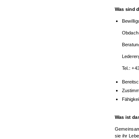
Was sind d
Bewilli
Obdach-
Beratun
Lederer
Tel.: +4
Bereits
Zustimm
Fähigkei
Was ist da
Gemeinsam w
sie ihr Leb