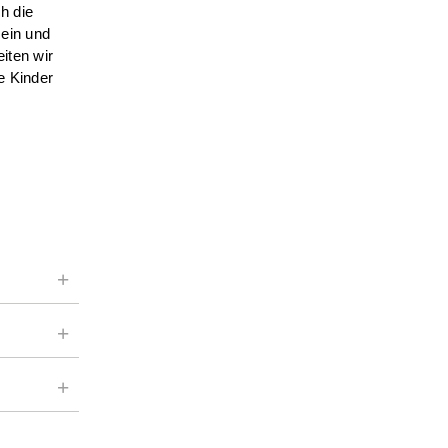
h die
sein und
iten wir
e Kinder