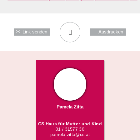
Link senden
Ausdrucken
Pamela Zitta
CS Haus für Mutter und Kind
01 / 31577 30
pamela.zitta@cs.at