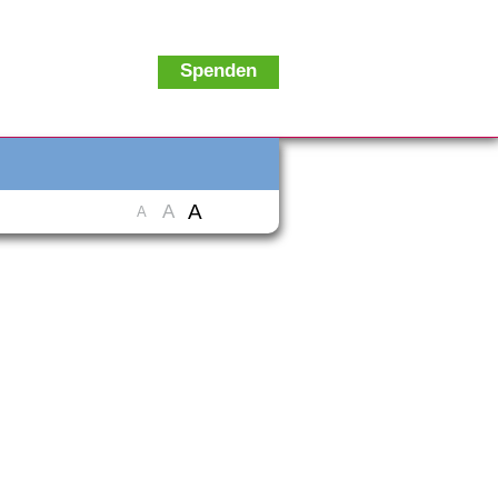
Spenden
A
A
A