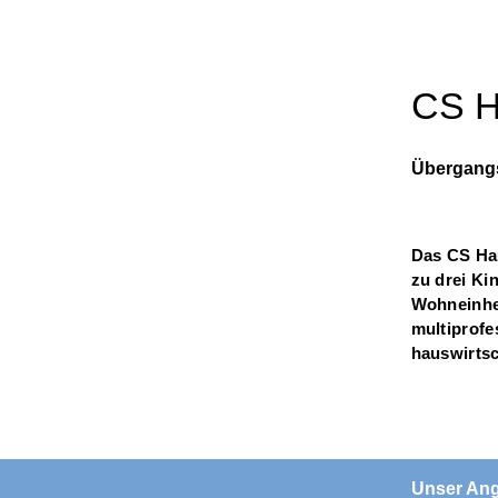
CS H
Übergangs
Das CS Hau
zu drei Ki
Wohneinhei
multiprofe
hauswirtsch
Unser An