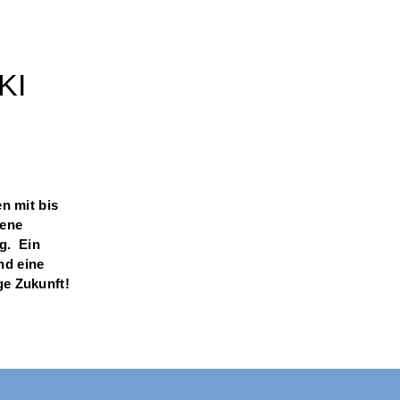
KI
n mit bis
sene
g. Ein
nd eine
ge Zukunft!