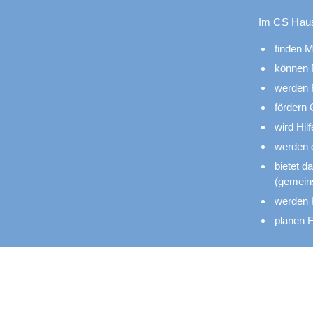
Im CS Haus
finden M
können F
werden F
fördern
wird Hil
werden 
bietet d
(gemeins
werden K
planen F