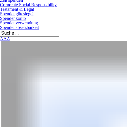
Zeit spenden
Corporate Social Responsibility
Testament & Legat
Spendengütesiegel
Spendenkonto
Spendenverwendung
Spendenabsetzbarkeit
A
A
A