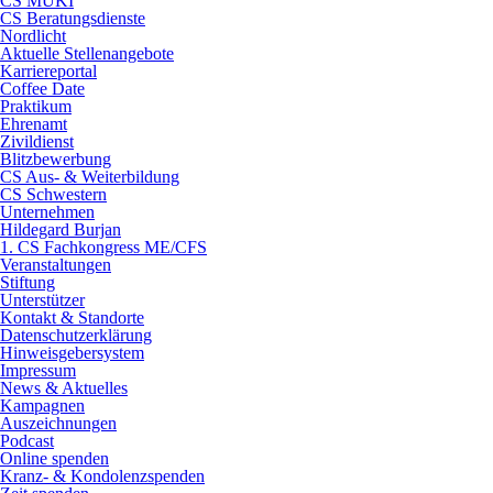
CS MUKI
CS Beratungsdienste
Nordlicht
Aktuelle Stellenangebote
Karriereportal
Coffee Date
Praktikum
Ehrenamt
Zivildienst
Blitzbewerbung
CS Aus- & Weiterbildung
CS Schwestern
Unternehmen
Hildegard Burjan
1. CS Fachkongress ME/CFS
Veranstaltungen
Stiftung
Unterstützer
Kontakt & Standorte
Datenschutzerklärung
Hinweisgebersystem
Impressum
News & Aktuelles
Kampagnen
Auszeichnungen
Podcast
Online spenden
Kranz- & Kondolenzspenden