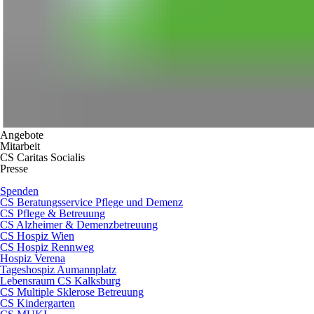
Angebote
Mitarbeit
CS Caritas Socialis
Presse
Spenden
CS Beratungsservice Pflege und Demenz
CS Pflege & Betreuung
CS Alzheimer & Demenzbetreuung
CS Hospiz Wien
CS Hospiz Rennweg
Hospiz Verena
Tageshospiz Aumannplatz
Lebensraum CS Kalksburg
CS Multiple Sklerose Betreuung
CS Kindergarten