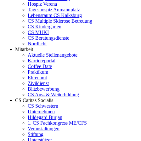
Hospiz Verena
Tageshospiz Aumannplatz
Lebensraum CS Kalksburg
CS Multiple Sklerose Betreuung
CS Kindergarten
CS MUKI
CS Beratungsdienste
Nordlicht
Mitarbeit
Aktuelle Stellenangebote
Karriereportal
Coffee Date
Praktikum
Ehrenamt
Zivildienst
Blitzbewerbung
CS Aus- & Weiterbildung
CS Caritas Socialis
CS Schwestern
Unternehmen
Hildegard Burjan
1. CS Fachkongress ME/CFS
Veranstaltungen
Stiftung
Unterstützer