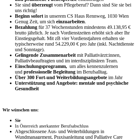
Sie sind
überzeugt
vom Pflegeberuf? Dann sind Sie sie bei
uns richtig!
Beginn sofort
in unserem CS Haus Rennweg, 1030 Wien
Genug Zeit, um sich
einzuarbeiten
.
Bezahlung
für 37 Wochenstunden mindestens 49.138,95 €
brutto jährlich. Je nach Vordienstzeiten erhöht sich aber Ihr
Einstiegsgehalt. Mit zB vier Vordienstjahren erhalten sie
typischerweise rund
54.229,00
€ pro Jahr (inkl. Nachtdienste
und Sonntage).
Gelingende Zusammenarbeit
mit Palliativärzt:innen,
Palliativbeauftragten und im interdisziplinären Team.
Einschulungsprogramm,
um alles kennenzulernen
und
professionelle Begleitung
im Berufsalltag.
Über 300 Fort-und Weiterbildungsangebote
im Jahr
Unterstützung und Angebote: mentale und psychische
Gesundheit
Wir wünschen uns:
Sie
In Österreich anerkannter Berufsabschluss
Abgeschlossene Aus- und Weiterbildungen in
Wundmanagement, Praxisanleitung und Palliative Care