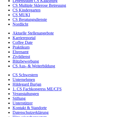
Lebensraum CS Kalksburg
CS Multiple Sklerose Betreuung
CS Kindergarten
CS MUKI
CS Beratungsdienste
Nordlicht
Aktuelle Stellenangebote
Karriereportal
Coffee Date
Praktikum
Ehrenamt
Zivildienst
Blitzbewerbung
CS Aus- & Weiterbildung
CS Schwestern
Unternehmen
Hildegard Burjan
1. CS Fachkongress ME/CFS
Veranstaltungen
Stiftung
Unterstützer
Kontakt & Standorte
Datenschutzerklärung