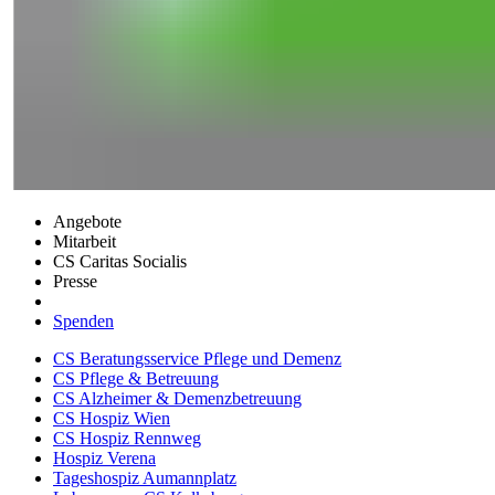
Angebote
Mitarbeit
CS Caritas Socialis
Presse
Spenden
CS Beratungsservice Pflege und Demenz
CS Pflege & Betreuung
CS Alzheimer & Demenzbetreuung
CS Hospiz Wien
CS Hospiz Rennweg
Hospiz Verena
Tageshospiz Aumannplatz