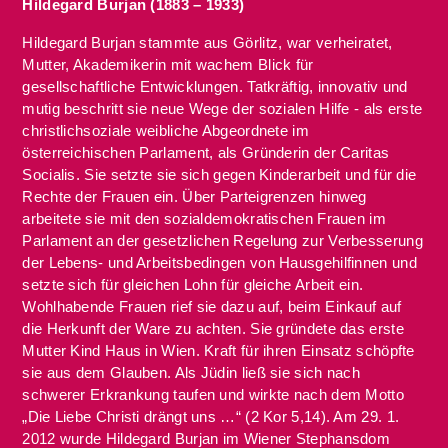
Hildegard Burjan (1883 – 1933)
Hildegard Burjan stammte aus Görlitz, war verheiratet,
Mutter, Akademikerin mit wachem Blick für
gesellschaftliche Entwicklungen. Tatkräftig, innovativ und
mutig beschritt sie neue Wege der sozialen Hilfe - als erste
christlichsoziale weibliche Abgeordnete im
österreichischen Parlament, als Gründerin der Caritas
Socialis. Sie setzte sie sich gegen Kinderarbeit und für die
Rechte der Frauen ein. Über Parteigrenzen hinweg
arbeitete sie mit den sozialdemokratischen Frauen im
Parlament an der gesetzlichen Regelung zur Verbesserung
der Lebens- und Arbeitsbedingen von Hausgehilfinnen und
setzte sich für gleichen Lohn für gleiche Arbeit ein.
Wohlhabende Frauen rief sie dazu auf, beim Einkauf auf
die Herkunft der Ware zu achten. Sie gründete das erste
Mutter Kind Haus in Wien. Kraft für ihren Einsatz schöpfte
sie aus dem Glauben. Als Jüdin ließ sie sich nach
schwerer Erkrankung taufen und wirkte nach dem Motto
„Die Liebe Christi drängt uns …“ (2 Kor 5,14). Am 29. 1.
2012 wurde Hildegard Burjan im Wiener Stephansdom