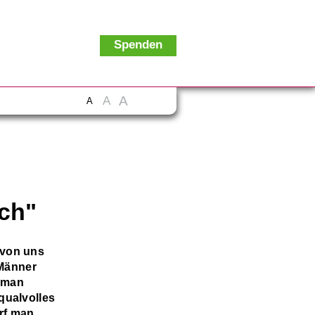
Spenden
A
A
A
ch"
 von uns
 Männer
t man
qualvolles
rf man