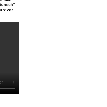
 Wunsch“
urz vor