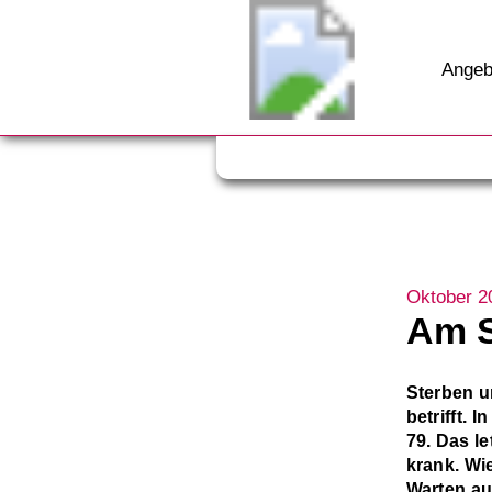
Angeb
Oktober 2
Am S
Sterben u
betrifft. 
79. Das l
krank. Wi
Warten au