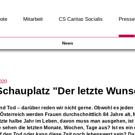
ote
Mitarbeit
CS Caritas Socialis
Presse
News
020
chauplatz "Der letzte Wuns
nd Tod – darüber reden wir nicht gerne. Obwohl es jeden
In Österreich werden Frauen durchschnittlich 84 Jahre alt,
etzte halbe Jahr im Leben, davon muss man ausgehen, is
e sehen die letzten Monate, Wochen, Tage aus? Ist es ein 
f den Tod oder kann diese Zeit noch lebenswert sein? Da