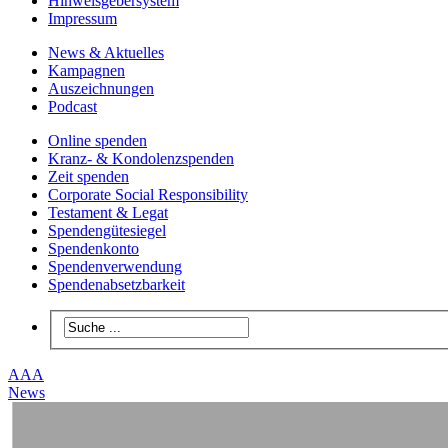
Hinweisgebersystem
Impressum
News & Aktuelles
Kampagnen
Auszeichnungen
Podcast
Online spenden
Kranz- & Kondolenzspenden
Zeit spenden
Corporate Social Responsibility
Testament & Legat
Spendengütesiegel
Spendenkonto
Spendenverwendung
Spendenabsetzbarkeit
A
A
A
News