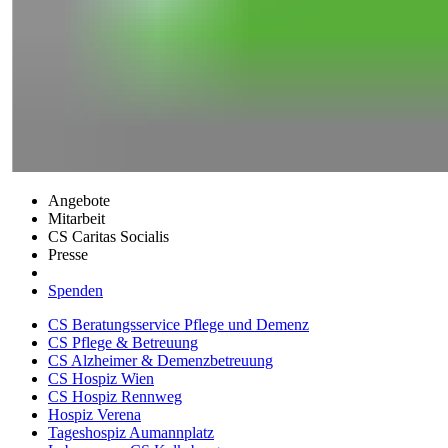
Angebote
Mitarbeit
CS Caritas Socialis
Presse
Spenden
CS Beratungsservice Pflege und Demenz
CS Pflege & Betreuung
CS Alzheimer & Demenzbetreuung
CS Hospiz Wien
CS Hospiz Rennweg
Hospiz Verena
Tageshospiz Aumannplatz