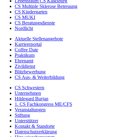
Lebensraum CS Kalksburg
CS Multiple Sklerose Betreuung
CS Kindergarten
CS MUKI
CS Beratungsdienste
Nordlicht
Aktuelle Stellenangebote
Karriereportal
Coffee Date
Praktikum
Ehrenamt
Zivildienst
Blitzbewerbung
CS Aus- & Weiterbildung
CS Schwestern
Unternehmen
Hildegard Burjan
1. CS Fachkongress ME/CFS
Veranstaltungen
Stiftung
Unterstützer
Kontakt & Standorte
Datenschutzerklärung