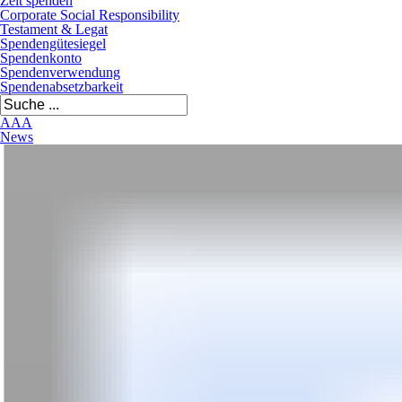
Zeit spenden
Corporate Social Responsibility
Testament & Legat
Spendengütesiegel
Spendenkonto
Spendenverwendung
Spendenabsetzbarkeit
A
A
A
News