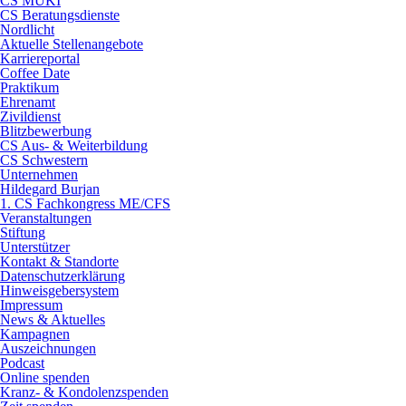
CS MUKI
CS Beratungsdienste
Nordlicht
Aktuelle Stellenangebote
Karriereportal
Coffee Date
Praktikum
Ehrenamt
Zivildienst
Blitzbewerbung
CS Aus- & Weiterbildung
CS Schwestern
Unternehmen
Hildegard Burjan
1. CS Fachkongress ME/CFS
Veranstaltungen
Stiftung
Unterstützer
Kontakt & Standorte
Datenschutzerklärung
Hinweisgebersystem
Impressum
News & Aktuelles
Kampagnen
Auszeichnungen
Podcast
Online spenden
Kranz- & Kondolenzspenden