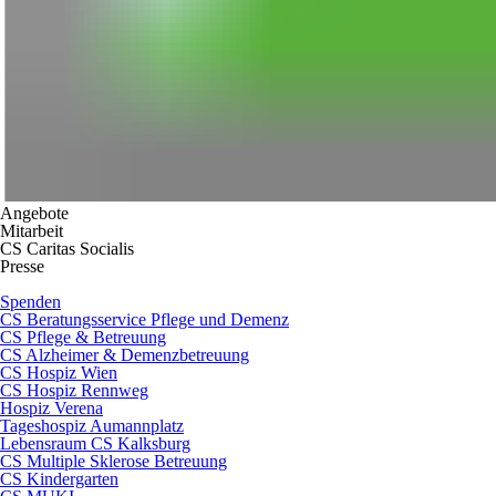
Angebote
Mitarbeit
CS Caritas Socialis
Presse
Spenden
CS Beratungsservice Pflege und Demenz
CS Pflege & Betreuung
CS Alzheimer & Demenzbetreuung
CS Hospiz Wien
CS Hospiz Rennweg
Hospiz Verena
Tageshospiz Aumannplatz
Lebensraum CS Kalksburg
CS Multiple Sklerose Betreuung
CS Kindergarten