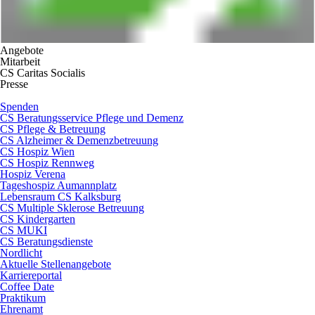
Angebote
Mitarbeit
CS Caritas Socialis
Presse
Spenden
CS Beratungsservice Pflege und Demenz
CS Pflege & Betreuung
CS Alzheimer & Demenzbetreuung
CS Hospiz Wien
CS Hospiz Rennweg
Hospiz Verena
Tageshospiz Aumannplatz
Lebensraum CS Kalksburg
CS Multiple Sklerose Betreuung
CS Kindergarten
CS MUKI
CS Beratungsdienste
Nordlicht
Aktuelle Stellenangebote
Karriereportal
Coffee Date
Praktikum
Ehrenamt