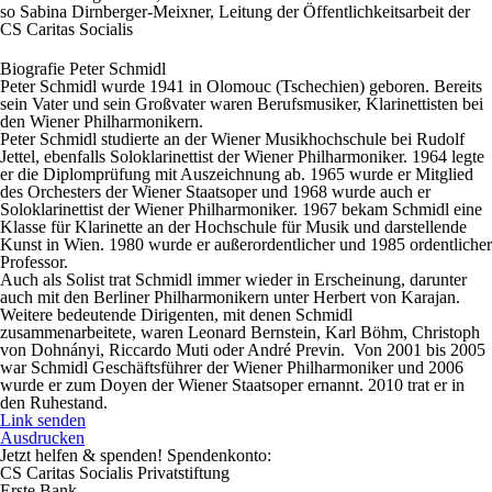
so Sabina Dirnberger-Meixner, Leitung der Öffentlichkeitsarbeit der
CS Caritas Socialis
Biografie Peter Schmidl
Peter Schmidl wurde 1941 in Olomouc (Tschechien) geboren. Bereits
sein Vater und sein Großvater waren Berufsmusiker, Klarinettisten bei
den Wiener Philharmonikern.
Peter Schmidl studierte an der Wiener Musikhochschule bei Rudolf
Jettel, ebenfalls Soloklarinettist der Wiener Philharmoniker. 1964 legte
er die Diplomprüfung mit Auszeichnung ab. 1965 wurde er Mitglied
des Orchesters der Wiener Staatsoper und 1968 wurde auch er
Soloklarinettist der Wiener Philharmoniker. 1967 bekam Schmidl eine
Klasse für Klarinette an der Hochschule für Musik und darstellende
Kunst in Wien. 1980 wurde er außerordentlicher und 1985 ordentlicher
Professor.
Auch als Solist trat Schmidl immer wieder in Erscheinung, darunter
auch mit den Berliner Philharmonikern unter Herbert von Karajan.
Weitere bedeutende Dirigenten, mit denen Schmidl
zusammenarbeitete, waren Leonard Bernstein, Karl Böhm, Christoph
von Dohnányi, Riccardo Muti oder André Previn. Von 2001 bis 2005
war Schmidl Geschäftsführer der Wiener Philharmoniker und 2006
wurde er zum Doyen der Wiener Staatsoper ernannt. 2010 trat er in
den Ruhestand.
Link senden
Ausdrucken
Jetzt helfen
& spenden! Spendenkonto:
CS Caritas Socialis Privatstiftung
Erste Bank