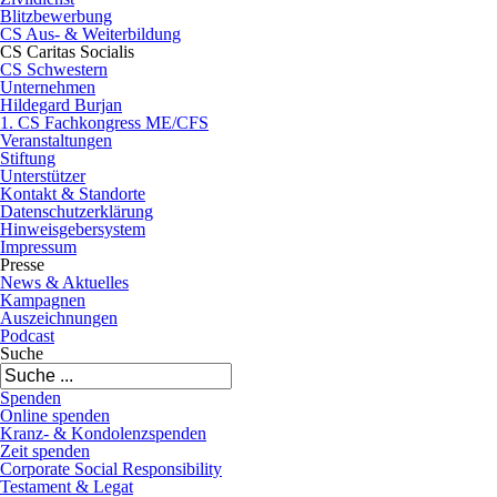
Blitzbewerbung
CS Aus- & Weiterbildung
CS Caritas Socialis
CS Schwestern
Unternehmen
Hildegard Burjan
1. CS Fachkongress ME/CFS
Veranstaltungen
Stiftung
Unterstützer
Kontakt & Standorte
Datenschutzerklärung
Hinweisgebersystem
Impressum
Presse
News & Aktuelles
Kampagnen
Auszeichnungen
Podcast
Suche
Spenden
Online spenden
Kranz- & Kondolenzspenden
Zeit spenden
Corporate Social Responsibility
Testament & Legat