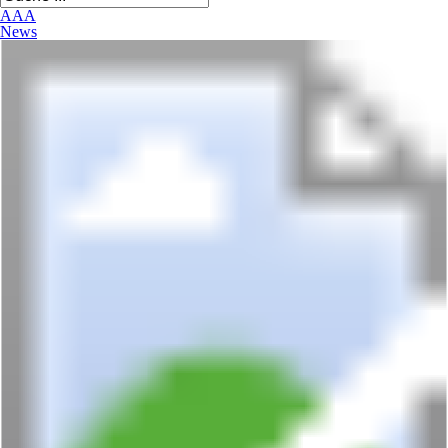
A
A
A
News