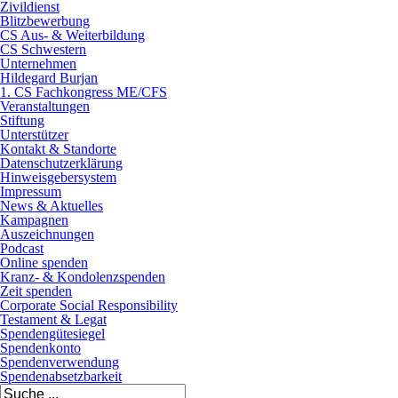
Zivildienst
Blitzbewerbung
CS Aus- & Weiterbildung
CS Schwestern
Unternehmen
Hildegard Burjan
1. CS Fachkongress ME/CFS
Veranstaltungen
Stiftung
Unterstützer
Kontakt & Standorte
Datenschutzerklärung
Hinweisgebersystem
Impressum
News & Aktuelles
Kampagnen
Auszeichnungen
Podcast
Online spenden
Kranz- & Kondolenzspenden
Zeit spenden
Corporate Social Responsibility
Testament & Legat
Spendengütesiegel
Spendenkonto
Spendenverwendung
Spendenabsetzbarkeit