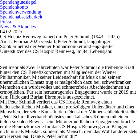
Spendengütesiegel
Spendenkonto
Spendenverwendung
Spendenabsetzbarkeit
Presse
News & Aktuelles
04.02.2025
CS Hospiz Rennweg trauert um Peter Schmidl (1943 – 2025)
Am 1. Februar 2025 verstarb Peter Schmidl, langjähriger
Soloklarinettist der Wiener Philharmoniker und engagierter
Unterstützer des CS Hospiz Rennweg, im 84. Lebensjahr.
Seit mehr als zwei Jahrzehnten war Peter Schmidl die treibende Kraft
hinter den CS-Benefizkonzerten mit Mitgliedern der Wiener
Philharmoniker. Mit seiner Leidenschaft für Musik und seinem
unermüdlichen Einsatz trug er maßgeblich dazu bei, schwerkranken
Menschen ein würdevolles und schmerzfreies Abschiednehmen zu
ermöglichen. Für sein herausragendes Engagement wurde er 2019 mit
dem Hildegard Burjan Ehrenpreis ausgezeichnet.
Mit Peter Schmidl verliert das CS Hospiz Rennweg einen
leidenschaftlichen Musiker, einen großzügigen Unterstützer und einen
Menschen, der seine Kunst in den Dienst der Mitmenschlichkeit stellte.
„Peter Schmidl verband höchstes musikalisches Können mit einem
tiefen sozialen Bewusstsein. Mit unermüdlichem Engagement brachte
er die Benefizkonzerte für das CS Hospiz Rennweg zum Klingen –
nicht nur als Musiker, sondern als Mensch, dem das Wohl anderer stets
am Herzen lag. Danke, Peter Schmidl!“