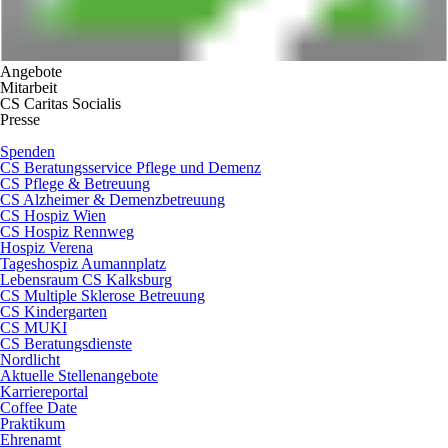
Angebote
Mitarbeit
CS Caritas Socialis
Presse
Spenden
CS Beratungsservice Pflege und Demenz
CS Pflege & Betreuung
CS Alzheimer & Demenzbetreuung
CS Hospiz Wien
CS Hospiz Rennweg
Hospiz Verena
Tageshospiz Aumannplatz
Lebensraum CS Kalksburg
CS Multiple Sklerose Betreuung
CS Kindergarten
CS MUKI
CS Beratungsdienste
Nordlicht
Aktuelle Stellenangebote
Karriereportal
Coffee Date
Praktikum
Ehrenamt