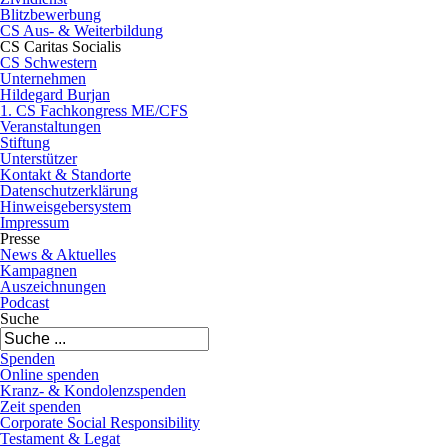
Blitzbewerbung
CS Aus- & Weiterbildung
CS Caritas Socialis
CS Schwestern
Unternehmen
Hildegard Burjan
1. CS Fachkongress ME/CFS
Veranstaltungen
Stiftung
Unterstützer
Kontakt & Standorte
Datenschutzerklärung
Hinweisgebersystem
Impressum
Presse
News & Aktuelles
Kampagnen
Auszeichnungen
Podcast
Suche
Spenden
Online spenden
Kranz- & Kondolenzspenden
Zeit spenden
Corporate Social Responsibility
Testament & Legat