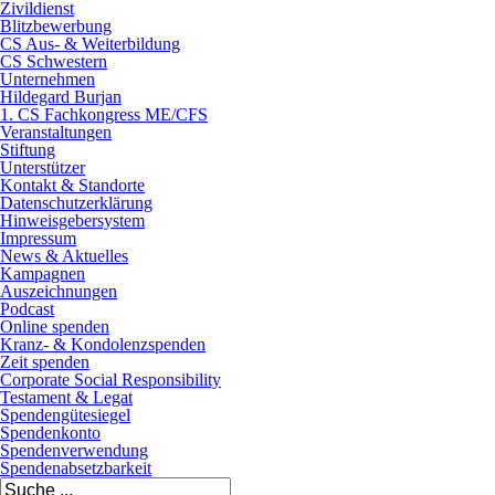
Zivildienst
Blitzbewerbung
CS Aus- & Weiterbildung
CS Schwestern
Unternehmen
Hildegard Burjan
1. CS Fachkongress ME/CFS
Veranstaltungen
Stiftung
Unterstützer
Kontakt & Standorte
Datenschutzerklärung
Hinweisgebersystem
Impressum
News & Aktuelles
Kampagnen
Auszeichnungen
Podcast
Online spenden
Kranz- & Kondolenzspenden
Zeit spenden
Corporate Social Responsibility
Testament & Legat
Spendengütesiegel
Spendenkonto
Spendenverwendung
Spendenabsetzbarkeit