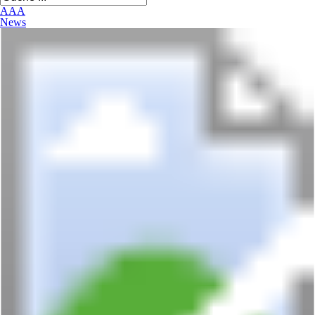
A
A
A
News