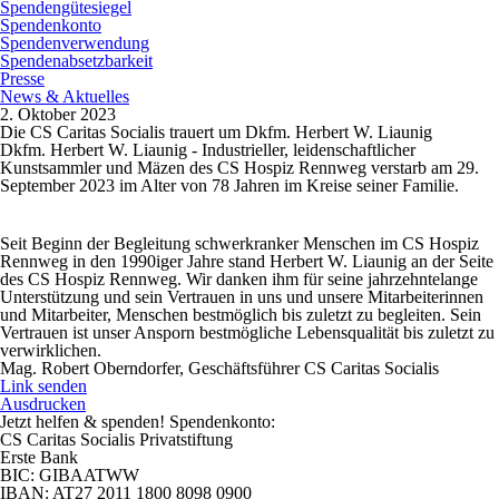
Spendengütesiegel
Spendenkonto
Spendenverwendung
Spendenabsetzbarkeit
Presse
News & Aktuelles
2. Oktober 2023
Die CS Caritas Socialis trauert um Dkfm. Herbert W. Liaunig
Dkfm. Herbert W. Liaunig - Industrieller, leidenschaftlicher
Kunstsammler und Mäzen des CS Hospiz Rennweg verstarb am 29.
September 2023 im Alter von 78 Jahren im Kreise seiner Familie.
Seit Beginn der Begleitung schwerkranker Menschen im CS Hospiz
Rennweg in den 1990iger Jahre stand Herbert W. Liaunig an der Seite
des CS Hospiz Rennweg. Wir danken ihm für seine jahrzehntelange
Unterstützung und sein Vertrauen in uns und unsere Mitarbeiterinnen
und Mitarbeiter, Menschen bestmöglich bis zuletzt zu begleiten. Sein
Vertrauen ist unser Ansporn bestmögliche Lebensqualität bis zuletzt zu
verwirklichen.
Mag. Robert Oberndorfer, Geschäftsführer CS Caritas Socialis
Link senden
Ausdrucken
Jetzt helfen
& spenden! Spendenkonto:
CS Caritas Socialis Privatstiftung
Erste Bank
BIC:
GIBAATWW
IBAN:
AT27 2011 1800 8098 0900