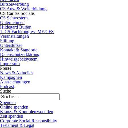
Blitzbewerbung
CS Aus- & Weiterbildung
CS Caritas Socialis
CS Schwestern
Unternehmen
Hildegard Burjan
1. CS Fachkongress ME/CFS
Veranstaltungen
Stiftung
Unterstützer
Kontakt & Standorte
Datenschutzerklärung
Hinweisgebersystem
Impressum
Presse
News & Aktuelles
Kampagnen
Auszeichnungen
Podcast
Suche
Spenden
Online spenden
Kranz- & Kondolenzspenden
Zeit spenden
Corporate Social Responsibility
Testament & Legat