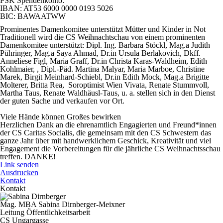
PSK Spendenkonto:
IBAN: AT53 6000 0000 0193 5026
BIC: BAWAATWW
Prominentes Damenkomitee unterstützt Mütter und Kinder in Not
Traditionell wird die CS Weihnachtschau von einem prominenten
Damenkomitee unterstützt: Dipl. Ing. Barbara Stöckl, Mag.a Judith
Pühringer, Mag.a Saya Ahmad, Dr.in Ursula Berlakovich, Dkff.
Anneliese Figl, Maria Graff, Dr.in Christa Karas-Waldheim, Edith
Kohlmaier, , Dipl.-Päd. Martina Malyar, Maria Marboe, Christine
Marek, Birgit Meinhard-Schiebl, Dr.in Edith Mock, Mag.a Brigitte
Molterer, Britta Rea, Soroptimist Wien Vivata, Renate Stummvoll,
Martha Taus, Renate Waldhäusl-Taus, u. a. stellen sich in den Dienst
der guten Sache und verkaufen vor Ort.
Viele Hände können Großes bewirken
Herzlichen Dank an die ehrenamtlich Engagierten und Freund*innen
der CS Caritas Socialis, die gemeinsam mit den CS Schwestern das
ganze Jahr über mit handwerklichem Geschick, Kreativität und viel
Engagement die Vorbereitungen für die jährliche CS Weihnachtsschau
treffen. DANKE!
Link senden
Ausdrucken
Kontakt
Kontakt
Mag. MBA Sabina Dirnberger-Meixner
Leitung Öffentlichkeitsarbeit
CS Ungargasse