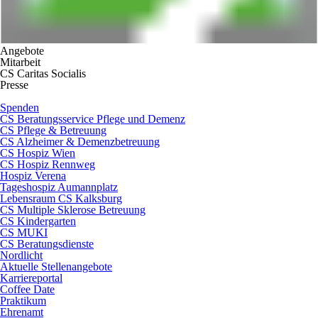
Angebote
Mitarbeit
CS Caritas Socialis
Presse
Spenden
CS Beratungsservice Pflege und Demenz
CS Pflege & Betreuung
CS Alzheimer & Demenzbetreuung
CS Hospiz Wien
CS Hospiz Rennweg
Hospiz Verena
Tageshospiz Aumannplatz
Lebensraum CS Kalksburg
CS Multiple Sklerose Betreuung
CS Kindergarten
CS MUKI
CS Beratungsdienste
Nordlicht
Aktuelle Stellenangebote
Karriereportal
Coffee Date
Praktikum
Ehrenamt