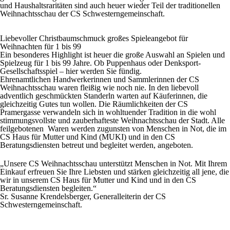
und Haushaltsraritäten sind auch heuer wieder Teil der traditionellen
Weihnachtsschau der CS Schwesterngemeinschaft.
Liebevoller Christbaumschmuck großes Spieleangebot für
Weihnachten für 1 bis 99
Ein besonderes Highlight ist heuer die große Auswahl an Spielen und
Spielzeug für 1 bis 99 Jahre. Ob Puppenhaus oder Denksport-
Gesellschaftsspiel – hier werden Sie fündig.
Ehrenamtlichen Handwerkerinnen und Sammlerinnen der CS
Weihnachtsschau waren fleißig wie noch nie. In den liebevoll
adventlich geschmückten Standerln warten auf Käuferinnen, die
gleichzeitig Gutes tun wollen. Die Räumlichkeiten der CS
Pramergasse verwandeln sich in wohltuender Tradition in die wohl
stimmungsvollste und zauberhafteste Weihnachtsschau der Stadt. Alle
feilgebotenen Waren werden zugunsten von Menschen in Not, die im
CS Haus für Mutter und Kind (MUKI) und in den CS
Beratungsdiensten betreut und begleitet werden, angeboten.
„Unsere CS Weihnachtsschau unterstützt Menschen in Not. Mit Ihrem
Einkauf erfreuen Sie Ihre Liebsten und stärken gleichzeitig all jene, die
wir in unserem CS Haus für Mutter und Kind und in den CS
Beratungsdiensten begleiten.“
Sr. Susanne Krendelsberger, Generalleiterin der CS
Schwesterngemeinschaft.