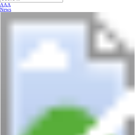
A
A
A
News