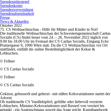
Spendengütesiegel
Spendenkonto
Spendenverwendung
Spendenabsetzbarkeit
Presse
News & Aktuelles
Oktober 2022
75. CS Weihnachtsschau - Hilfe für Mütter und Kinder in Not!
Die traditionelle Weihnachtsschau der Schwesterngemeinschaft Caritas
Socialis (CS) findet heuer vom 24. – 26. November 2022 täglich von
9.00 bis 18.00 Uhr im Festsaal der CS Caritas Socialis, Eingang Ecke
Pramergasse 9, 1090 Wien statt. Da die CS Weihnachtsschau vor Ort
stattfindet, entfällt die online Bestellmöglichkeit der Kekse &
Lebkuchen.
© Fellner
© CS Caritas Socialis
© Fellner
© CS Caritas Socialis
Geküsst, gebusserlt und geherzt –mit süßen Keksvariationen startet der
Advent
Ob traditionelle CS Vanillekipferl, gefüllte oder liebevoll verzierte
Lebkuchen, Miniatur-Keksvariationen und Busserl von verziert bis
getunkt - ein Augenschmaus soweit das Auge reicht. Kunsthandwerk