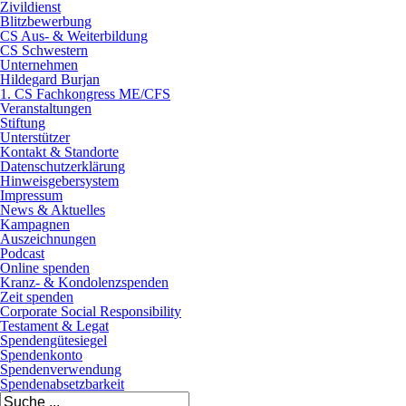
Zivildienst
Blitzbewerbung
CS Aus- & Weiterbildung
CS Schwestern
Unternehmen
Hildegard Burjan
1. CS Fachkongress ME/CFS
Veranstaltungen
Stiftung
Unterstützer
Kontakt & Standorte
Datenschutzerklärung
Hinweisgebersystem
Impressum
News & Aktuelles
Kampagnen
Auszeichnungen
Podcast
Online spenden
Kranz- & Kondolenzspenden
Zeit spenden
Corporate Social Responsibility
Testament & Legat
Spendengütesiegel
Spendenkonto
Spendenverwendung
Spendenabsetzbarkeit