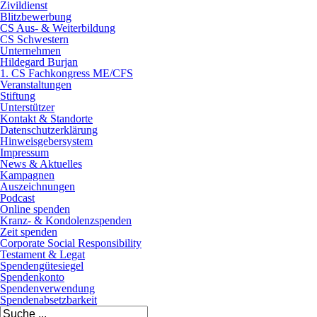
Zivildienst
Blitzbewerbung
CS Aus- & Weiterbildung
CS Schwestern
Unternehmen
Hildegard Burjan
1. CS Fachkongress ME/CFS
Veranstaltungen
Stiftung
Unterstützer
Kontakt & Standorte
Datenschutzerklärung
Hinweisgebersystem
Impressum
News & Aktuelles
Kampagnen
Auszeichnungen
Podcast
Online spenden
Kranz- & Kondolenzspenden
Zeit spenden
Corporate Social Responsibility
Testament & Legat
Spendengütesiegel
Spendenkonto
Spendenverwendung
Spendenabsetzbarkeit