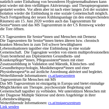
natürlich unter Einhaltung von besonderen Hygienemaßnahmen kann
jetzt wieder mit dem vielfältigen Aktivierungs- und Therapieprogramm
gestartet werden. Vor allem aber ist nach einer langen Zeit der sozialen
Isolation wieder die Einbindung in eine soziale Gemeinschaft möglich.
Nach Fertigstellung der neuen Kühlungsanlage (in den entsprechenden
Räumen) am 15. Juni 2020 werden auch das Tageszentrum für
Senior*innen und das MS Tageszentrum in der CS Rennweg wieder
die Tore öffnen.
CS Tageszentren für Senior*innen und Menschen mit Demenz
Die Tageszentren für Senior*innen bieten älteren bzw. chronisch
kranken Menschen in zum Teil schwer bewältigbaren
Lebenssituationen tagsüber eine Einbindung in eine soziale
Gemeinschaft. Die Tagesgäste werden von einem multiprofessionellen
Team bestehend aus Diplomierten Gesundheits- und
Krankenpfleger*innen, Pflegeassistent*innen mit einer
Zusatzausbildung in Validation und Mäeutik, Klinischen- und
Gesundheitspsychologin, Musiktherapeut*innen und einer
Physiotherapeut*in auf ärztliche Anordnung aktiviert und begleitet.
Weiterführende Informationen:
cs.at/tageszentren
Tageszentrum für Menschen mit MS
Das MS Tageszentrum ist einzigartig in Europa und bietet einmalige
Möglichkeiten um Therapie, psychosoziale Begleitung und
Gemeinschaft tagsüber zu verbinden. Wir unterstützen Menschen mit
der Diagnose Multiple Sklerose und deren Angehörige in ihrer
Lebensbewältigung.
Weiterführende Informationen:
cs.at/mstageszentrum
Link senden