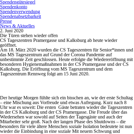
Spendengütesiegel
Spendenkonto
Spendenverwendung
Spendenabsetzbarkeit
Presse
News & Aktuelles
2. Juni 2020
Die Türen stehen wieder offen
CS Tageszentren Pramergasse und Kalksburg ab heute wieder
geöffnet.
Am 18. März 2020 wurden die CS Tageszentren für Senior*innen und
das MS Tageszentrum auf Grund der Corona Pandemie auf
unbestimmte Zeit geschlossen. Heute erfolgte die Wiedereröffnung mit
besonderen Hygienemaßnahmen in der CS Pramergasse und der CS
Kalksburg. Die Eröffnung vom MS Tageszentrum und dem
Tageszentrum Rennweg folgt am 15 Juni 2020.
Der heutige Morgen fühlte sich ein bisschen an, wie der erste Schultag
– eine Mischung aus Vorfreude und etwas Aufregung. Kurz nach 8
Uhr war es soweit: Die ersten Gäste betraten wieder die Tageszentren
in der CS Kalksburg und der CS Pramergasse. Die Freude über das
Wiedersehen war sowohl auf Seiten der Tagesgäste und auch der
Mitarbeiter sehr groß. Nach der langen Phase des Shutdowns – die
besonders für viele ältere Menschen soziale Isolation bedeutete ist nun
wieder die Einbindung in eine soziale Mit neuem Schwung und