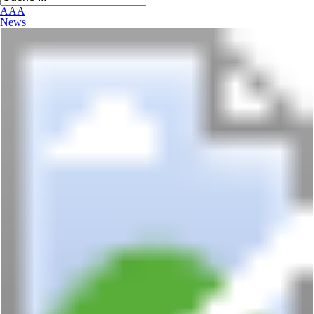
A
A
A
News