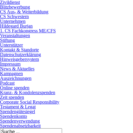
Zivildienst
Blitzbewerbung
CS Aus- & Weiterbildung
CS Schwestern
Unternehmen
Hildegard Burjan
1. CS Fachkongress ME/CFS
Veranstaltungen
Stiftung
Unterstützer
Kontakt & Standorte
Datenschutzerklärung
Hinweisgebersystem
Impressum
News & Aktuelles
Kampagnen
Auszeichnungen
Podcast
Online spenden
Kranz- & Kondolenzspenden
Zeit spenden
Corporate Social Responsibility
Testament & Legat
Spendengütesiegel
Spendenkonto
Spendenverwendung
Spendenabsetzbarkeit