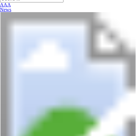
A
A
A
News