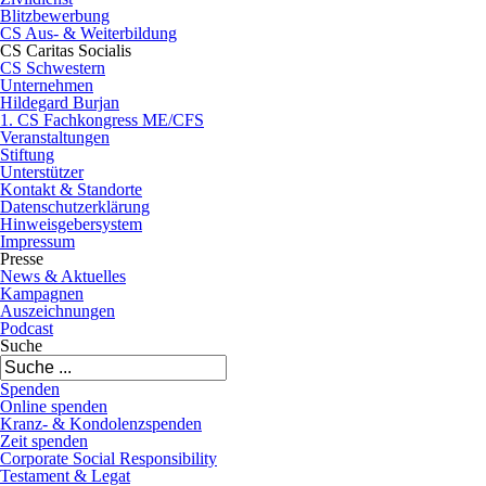
Blitzbewerbung
CS Aus- & Weiterbildung
CS Caritas Socialis
CS Schwestern
Unternehmen
Hildegard Burjan
1. CS Fachkongress ME/CFS
Veranstaltungen
Stiftung
Unterstützer
Kontakt & Standorte
Datenschutzerklärung
Hinweisgebersystem
Impressum
Presse
News & Aktuelles
Kampagnen
Auszeichnungen
Podcast
Suche
Spenden
Online spenden
Kranz- & Kondolenzspenden
Zeit spenden
Corporate Social Responsibility
Testament & Legat