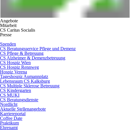
Angebote
Mitarbeit
CS Caritas Socialis
Presse
Spenden
CS Beratungsservice Pflege und Demenz
CS Pflege & Betreuung
CS Alzheimer & Demenzbetreuung
CS Hospiz Wien
CS Hospiz Rennweg
Hospiz Verena
Tageshospiz Aumannplatz
Lebensraum CS Kalksburg
CS Multiple Sklerose Betreuung
CS Kindergarten
CS MUKI
CS Beratungsdienste
Nordlicht
Aktuelle Stellenangebote
Karriereportal
Coffee Date
Praktikum
Ehrenamt