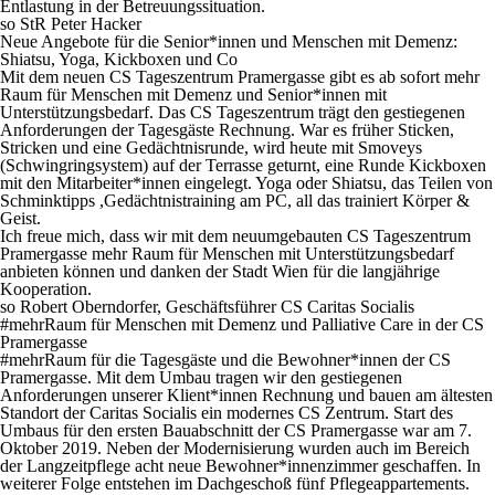
Entlastung in der Betreuungssituation.
so StR Peter Hacker
Neue Angebote für die Senior*innen und Menschen mit Demenz:
Shiatsu, Yoga, Kickboxen und Co
Mit dem neuen CS Tageszentrum Pramergasse gibt es ab sofort mehr
Raum für Menschen mit Demenz und Senior*innen mit
Unterstützungsbedarf. Das CS Tageszentrum trägt den gestiegenen
Anforderungen der Tagesgäste Rechnung. War es früher Sticken,
Stricken und eine Gedächtnisrunde, wird heute mit Smoveys
(Schwingringsystem) auf der Terrasse geturnt, eine Runde Kickboxen
mit den Mitarbeiter*innen eingelegt. Yoga oder Shiatsu, das Teilen von
Schminktipps ,Gedächtnistraining am PC, all das trainiert Körper &
Geist.
Ich freue mich, dass wir mit dem neuumgebauten CS Tageszentrum
Pramergasse mehr Raum für Menschen mit Unterstützungsbedarf
anbieten können und danken der Stadt Wien für die langjährige
Kooperation.
so Robert Oberndorfer, Geschäftsführer CS Caritas Socialis
#mehrRaum für Menschen mit Demenz und Palliative Care in der CS
Pramergasse
#mehrRaum für die Tagesgäste und die Bewohner*innen der CS
Pramergasse. Mit dem Umbau tragen wir den gestiegenen
Anforderungen unserer Klient*innen Rechnung und bauen am ältesten
Standort der Caritas Socialis ein modernes CS Zentrum. Start des
Umbaus für den ersten Bauabschnitt der CS Pramergasse war am 7.
Oktober 2019. Neben der Modernisierung wurden auch im Bereich
der Langzeitpflege acht neue Bewohner*innenzimmer geschaffen. In
weiterer Folge entstehen im Dachgeschoß fünf Pflegeappartements.