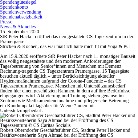
Spendengütesiegel
Spendenkonto
Spendenverwendung
Spendenabsetzbarkeit
Presse
News & Aktuelles
15. September 2020
StR Peter Hacker eröffnet das neu gestaltete CS Tageszentrum in der
Pramergasse
Stricken & Kochen, das war mal! Ich halte mich fit mit Yoga & PC
Am 15.9.2020 eröffnete StR Peter Hacker nach 11-monatiger Bauzeit
das völlig neugestaltete und den modernen Anforderungen der
Tagesbetreuung von Senior*innen und Menschen mit Demenz
Rechnung-tragende CS Tageszentrum Pramergasse. 15 Tagesgäste
besuchen aktuell täglich – unter Berücksichtigung aktueller
Hygienemaßnahmen aufgrund der Corona-Pandemie – das CS
Tageszentrum Pramergasse. Menschen mit Unterstützungsbedarf
finden hier einen geschützten Rahmen, in dem auf ihre Bedürfnisse
eingegangen wird. Aktivierung und Training stehen genauso im
Zentrum wie Medikamenteneinnahme und pflegerische Betreuung –
ein Rundumpaket tagsüber für Wiener*innen mit
Unterstützungsbedarf.
Robert Oberndorfer Geschäftsführer CS, Stadtrat Peter Hacker und
Bezirksvorsteherin Saya Ahmad bei der Eröffnung des CS