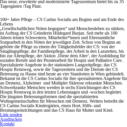
Das neue, erweiterte und modernisierte Tageszentrum bietet bis zu 35
Tagesgästen /Tag Platz.
1
0
0+ Jahre Pflege – CS Caritas Socialis am Beginn und am Ende des
Lebens
„Gesellschaftlichen Nöten begegnen“ und Menschenleben zu stärken,
ist Auftrag der CS Gründerin Hildegard Burjan. Seit mehr als 100
Jahren leisten Schwestern, Mitarbeiter*innen und Ehrenamtliche
Sorgearbeit in den Nöten der jeweiligen Zeit. Schon von Beginn an
gehörte die Pflege zu einem der Tätigkeitsfelder der CS: von der
Säuglingspflege, der Familienpflege, der Arbeit in den Lazaretten, bis
hin zur Altenpflege, der Aktion ‚Diene dem Alter‘, der Ausbildung für
sozialen Berufe und der Pionierarbeit für Hospiz und Palliative Care.
Spezialisierte Angebote in der stationären Langzeitpflege, das CS
Hospiz Rennweg, sowie die Tageszentren und die Dienste der CS
Betreuung zu Hause sind heute an vier Standorten in Wien gebündelt.
Bekannt ist die CS Caritas Socialis für ihre spezialisierten Angebote für
an Demenz, Alzheimer und Multipler Sklerose erkrankte Menschen.
Schwerkranke Menschen werden in sechs Einrichtungen des CS
Hospiz Rennweg in den letzten Lebenstagen und -wochen begleitet.
Die jüngsten Betreuungsformen sind die spezialisierten
Wohngemeinschaften für Menschen mit Demenz. Weiters betreibt die
CS Caritas Socialis Kindergärten, einen Hort, Hilfs- und
Beratungseinrichtungen und das CS Haus für Mutter und Kind.
Link senden
Ausdrucken
Kontakt