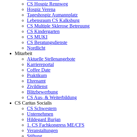
CS Hospiz Rennweg
Hospiz Verena
Tageshospiz Aumannplatz
Lebensraum CS Kalksburg
CS Multiple Sklerose Betreuung
CS Kindergarten
CS MUKI
CS Beratungsdienste
Nordlicht
Mitarbeit
Aktuelle Stellenangebote
Karriereportal
Coffee Date
Praktikum
Ehrenamt
Zivildienst
Blitzbewerbung
CS Aus- & Weiterbildung
CS Caritas Socialis
CS Schwestern
Unternehmen
Hildegard Burjan
1. CS Fachkongress ME/CFS
Veranstaltungen
Stiftung