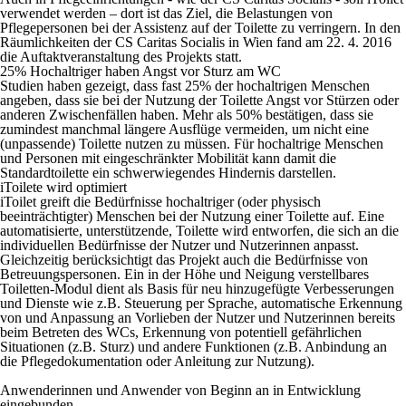
verwendet werden – dort ist das Ziel, die Belastungen von
Pflegepersonen bei der Assistenz auf der Toilette zu verringern. In den
Räumlichkeiten der CS Caritas Socialis in Wien fand am 22. 4. 2016
die Auftaktveranstaltung des Projekts statt.
25% Hochaltriger haben Angst vor Sturz am WC
Studien haben gezeigt, dass fast 25% der hochaltrigen Menschen
angeben, dass sie bei der Nutzung der Toilette Angst vor Stürzen oder
anderen Zwischenfällen haben. Mehr als 50% bestätigen, dass sie
zumindest manchmal längere Ausflüge vermeiden, um nicht eine
(unpassende) Toilette nutzen zu müssen. Für hochaltrige Menschen
und Personen mit eingeschränkter Mobilität kann damit die
Standardtoilette ein schwerwiegendes Hindernis darstellen.
iToilete wird optimiert
iToilet greift die Bedürfnisse hochaltriger (oder physisch
beeinträchtigter) Menschen bei der Nutzung einer Toilette auf. Eine
automatisierte, unterstützende, Toilette wird entworfen, die sich an die
individuellen Bedürfnisse der Nutzer und Nutzerinnen anpasst.
Gleichzeitig berücksichtigt das Projekt auch die Bedürfnisse von
Betreuungspersonen. Ein in der Höhe und Neigung verstellbares
Toiletten-Modul dient als Basis für neu hinzugefügte Verbesserungen
und Dienste wie z.B. Steuerung per Sprache, automatische Erkennung
von und Anpassung an Vorlieben der Nutzer und Nutzerinnen bereits
beim Betreten des WCs, Erkennung von potentiell gefährlichen
Situationen (z.B. Sturz) und andere Funktionen (z.B. Anbindung an
die Pflegedokumentation oder Anleitung zur Nutzung).
Anwenderinnen und Anwender von Beginn an in Entwicklung
eingebunden