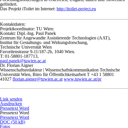
gefördert.
Das Projekt iToilet im Internet:
http://itoilet-project.eu
Kontaktdaten:
Projektkoordinator: TU Wien:
Kontakt: Dipl.-Ing. Paul Panek
Zentrum für Angewandte Assistierende Technologien (AAT),
Institut für Gestaltungs- und Wirkungsforschung,
Technische Universität Wien
Favoritenstrasse 9-11/187-2b, 1040 Wien.
T: 01-58801-187713,
paul.panek@tuwien.ac.at
Dr. Florian Aigner
Wissenschaftsredakteur | Wissenschaftskommunikation Technische
Universität Wien, Büro für Öffentlichkeitsarbeit T +43 1 58801
41027
florian.aigner@tuwien.ac.at
www.tuwien.ac.at/pr
Link senden
Ausdrucken
Pressetext Word
Pressetext Word
Pressetext Word
DOC (50 kB)
Fotos