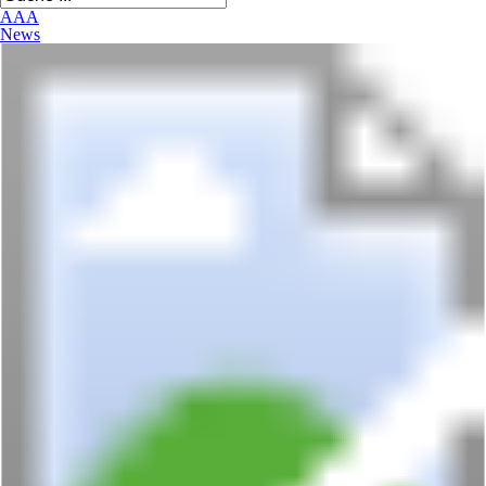
A
A
A
News