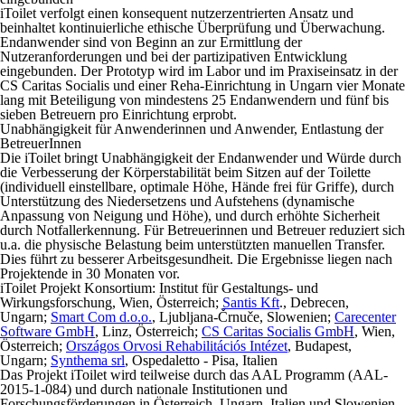
iToilet verfolgt einen konsequent nutzerzentrierten Ansatz und
beinhaltet kontinuierliche ethische Überprüfung und Überwachung.
Endanwender sind von Beginn an zur Ermittlung der
Nutzeranforderungen und bei der partizipativen Entwicklung
eingebunden. Der Prototyp wird im Labor und im Praxiseinsatz in der
CS Caritas Socialis und einer Reha-Einrichtung in Ungarn vier Monate
lang mit Beteiligung von mindestens 25 Endanwendern und fünf bis
sieben Betreuern pro Einrichtung erprobt.
Unabhängigkeit für Anwenderinnen und Anwender, Entlastung der
BetreuerInnen
Die iToilet bringt Unabhängigkeit der Endanwender und Würde durch
die Verbesserung der Körperstabilität beim Sitzen auf der Toilette
(individuell einstellbare, optimale Höhe, Hände frei für Griffe), durch
Unterstützung des Niedersetzens und Aufstehens (dynamische
Anpassung von Neigung und Höhe), und durch erhöhte Sicherheit
durch Notfallerkennung. Für Betreuerinnen und Betreuer reduziert sich
u.a. die physische Belastung beim unterstützten manuellen Transfer.
Dies führt zu besserer Arbeitsgesundheit. Die Ergebnisse liegen nach
Projektende in 30 Monaten vor.
iToilet Projekt Konsortium:
Institut für Gestaltungs- und
Wirkungsforschung, Wien, Österreich;
Santis Kft
., Debrecen,
Ungarn;
Smart Com d.o.o.
, Ljubljana-Črnuče, Slowenien;
Carecenter
Software GmbH
, Linz, Österreich;
CS Caritas Socialis GmbH
, Wien,
Österreich;
Országos Orvosi Rehabilitációs Intézet
, Budapest,
Ungarn;
Synthema srl
, Ospedaletto - Pisa, Italien
Das Projekt iToilet wird teilweise durch das AAL Programm (AAL-
2015-1-084) und durch nationale Institutionen und
Forschungsförderungen in Österreich, Ungarn, Italien und Slowenien