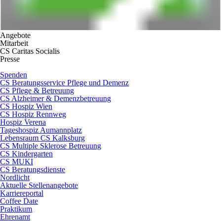
Angebote
Mitarbeit
CS Caritas Socialis
Presse
Spenden
CS Beratungsservice Pflege und Demenz
CS Pflege & Betreuung
CS Alzheimer & Demenzbetreuung
CS Hospiz Wien
CS Hospiz Rennweg
Hospiz Verena
Tageshospiz Aumannplatz
Lebensraum CS Kalksburg
CS Multiple Sklerose Betreuung
CS Kindergarten
CS MUKI
CS Beratungsdienste
Nordlicht
Aktuelle Stellenangebote
Karriereportal
Coffee Date
Praktikum
Ehrenamt