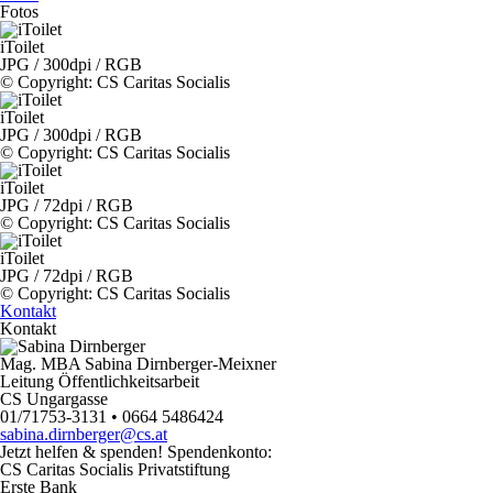
Fotos
iToilet
JPG / 300dpi / RGB
©
Copyright
: CS Caritas Socialis
iToilet
JPG / 300dpi / RGB
©
Copyright
: CS Caritas Socialis
iToilet
JPG / 72dpi / RGB
©
Copyright
: CS Caritas Socialis
iToilet
JPG / 72dpi / RGB
©
Copyright
: CS Caritas Socialis
Kontakt
Kontakt
Mag. MBA Sabina Dirnberger-Meixner
Leitung Öffentlichkeitsarbeit
CS Ungargasse
01/71753-3131 • 0664 5486424
sabina.dirnberger@cs.at
Jetzt helfen
& spenden! Spendenkonto:
CS Caritas Socialis Privatstiftung
Erste Bank