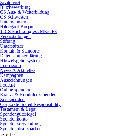
Zivildienst
Blitzbewerbung
CS Aus- & Weiterbildung
CS Schwestern
Unternehmen
Hildegard Burjan
1. CS Fachkongress ME/CFS
Veranstaltungen
Stiftung
Unterstützer
Kontakt & Standorte
Datenschutzerklärung
Hinweisgebersystem
Impressum
News & Aktuelles
Kampagnen
Auszeichnungen
Podcast
Online spenden
Kranz- & Kondolenzspenden
Zeit spenden
Corporate Social Responsibility
Testament & Legat
Spendengütesiegel
Spendenkonto
Spendenverwendung
Spendenabsetzbarkeit