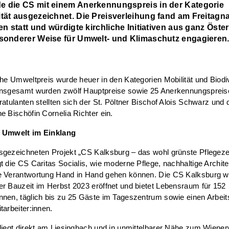
e die CS mit einem Anerkennungspreis in der Kategorie
ität ausgezeichnet. Die Preisverleihung fand am Freitagn
ten statt und würdigte kirchliche Initiativen aus ganz Öster
esonderer Weise für Umwelt- und Klimaschutz engagieren
che Umweltpreis wurde heuer in den Kategorien Mobilität und Biodiv
Insgesamt wurden zwölf Hauptpreise sowie 25 Anerkennungspreise
ratulanten stellten sich der St. Pöltner Bischof Alois Schwarz und 
e Bischöfin Cornelia Richter ein.
 Umwelt im Einklang
sgezeichneten Projekt „CS Kalksburg – das wohl grünste Pflegez
t die CS Caritas Socialis, wie moderne Pflege, nachhaltige Archit
e Verantwortung Hand in Hand gehen können. Die CS Kalksburg 
r Bauzeit im Herbst 2023 eröffnet und bietet Lebensraum für 152
nen, täglich bis zu 25 Gäste im Tageszentrum sowie einen Arbeits
tarbeiter:innen.
liegt direkt am Liesingbach und in unmittelbarer Nähe zum Wiener