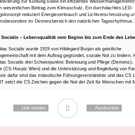
ktivierung zur Kühlung sowie ein effizientes Wassermanagement
en wesentlichen Beitrag zum Klimaschutz. Ein durchdachtes LED-
gskonzept reduziert Energieverbrauch und Lichtverschmutzung u
t insbesondere im Demenzbereich den natürlichen Tagesrhythmus.
 Socialis – Lebensqualität vom Beginn bis zum Ende des Leb
tas Socialis wurde 1919 von Hildegard Burjan als geistliche
emeinschaft mit dem Auftrag gegründet, soziale Not zu lindern. 
tas Socialis drei Schwerpunkte: Betreuung und Pflege (Demenz),
r (CS Hospiz Wien) und die Unterstützung und Begleitung von Fa
sis dafür sind das mäeutische Führungsverständnis und das CS Lei
setzt die CS Zeichen gegen die Not der Zeit für Menschen mit
Link senden
Ausdrucken