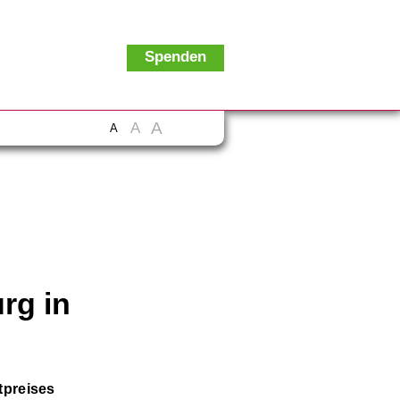
Spenden
A
A
A
rg in
tpreises