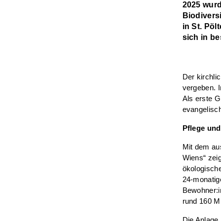
2025 wurd
Biodivers
in St. Pöl
sich in b
Der kirchli
vergeben. 
Als erste G
evangelisch
Pflege und
Mit dem au
Wiens“ zeig
ökologisch
24-monatige
Bewohner:in
rund 160 Mi
Die Anlage 