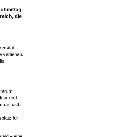
achmittag
reich, die
.
ersität
 verliehen.
die
entrum
ektur und
wurde nach
platz für
wald – eine