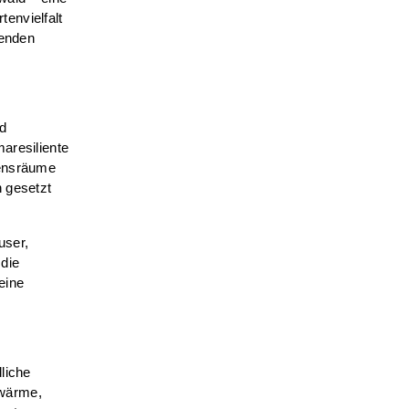
envielfalt
senden
nd
aresiliente
bensräume
n gesetzt
user,
 die
eine
liche
dwärme,