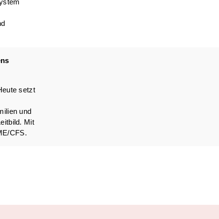
system
nd
ens
Heute setzt
milien und
tbild. Mit
 ME/CFS.