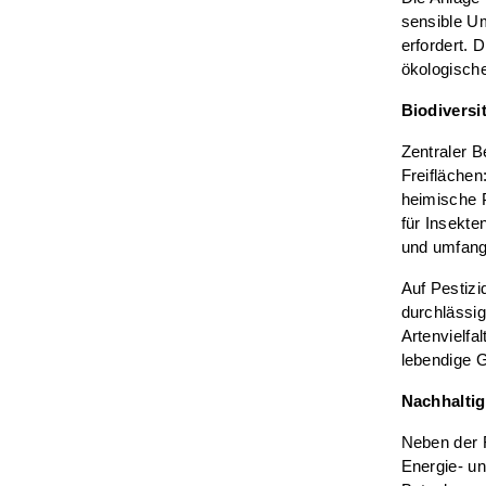
sensible Um
erfordert. 
ökologisch
Biodiversit
Zentraler B
Freiflächen
heimische 
für Insekte
und umfang
Auf Pestizi
durchlässig
Artenvielfa
lebendige 
Nachhaltig
Neben der F
Energie- u