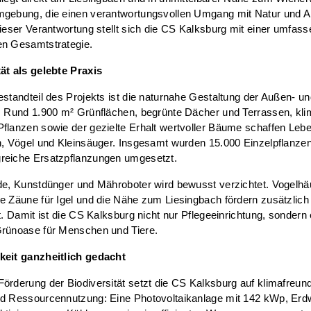
gebung, die einen verantwortungsvollen Umgang mit Natur und Art
Dieser Verantwortung stellt sich die CS Kalksburg mit einer umfas
en Gesamtstrategie.
ät als gelebte Praxis
estandteil des Projekts ist die naturnahe Gestaltung der Außen- u
: Rund 1.900 m² Grünflächen, begrünte Dächer und Terrassen, klim
Pflanzen sowie der gezielte Erhalt wertvoller Bäume schaffen Le
n, Vögel und Kleinsäuger. Insgesamt wurden 15.000 Einzelpflanze
reiche Ersatzpflanzungen umgesetzt.
de, Kunstdünger und Mähroboter wird bewusst verzichtet. Vogelhä
e Zäune für Igel und die Nähe zum Liesingbach fördern zusätzlich
lt. Damit ist die CS Kalksburg nicht nur Pflegeeinrichtung, sondern 
Grünoase für Menschen und Tiere.
keit ganzheitlich gedacht
örderung der Biodiversität setzt die CS Kalksburg auf klimafreund
nd Ressourcennutzung: Eine Photovoltaikanlage mit 142 kWp, Er