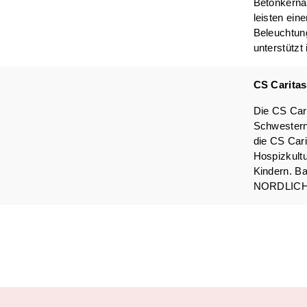
Betonkerna
leisten ein
Beleuchtun
unterstütz
CS Caritas
Die CS Cari
Schwesterng
die CS Cari
Hospizkultu
Kindern. Ba
NORDLICHT 