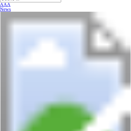
A
A
A
News