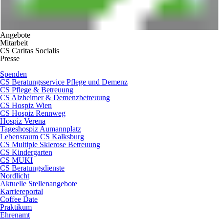
Angebote
Mitarbeit
CS Caritas Socialis
Presse
Spenden
CS Beratungsservice Pflege und Demenz
CS Pflege & Betreuung
CS Alzheimer & Demenzbetreuung
CS Hospiz Wien
CS Hospiz Rennweg
Hospiz Verena
Tageshospiz Aumannplatz
Lebensraum CS Kalksburg
CS Multiple Sklerose Betreuung
CS Kindergarten
CS MUKI
CS Beratungsdienste
Nordlicht
Aktuelle Stellenangebote
Karriereportal
Coffee Date
Praktikum
Ehrenamt