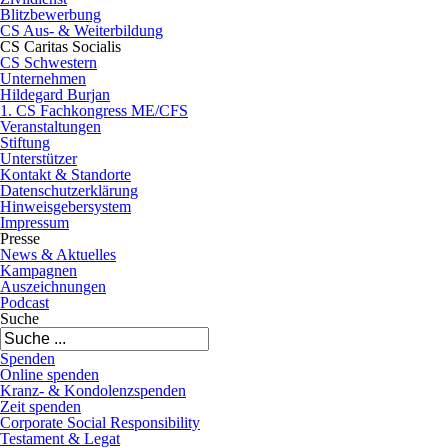
Blitzbewerbung
CS Aus- & Weiterbildung
CS Caritas Socialis
CS Schwestern
Unternehmen
Hildegard Burjan
1. CS Fachkongress ME/CFS
Veranstaltungen
Stiftung
Unterstützer
Kontakt & Standorte
Datenschutzerklärung
Hinweisgebersystem
Impressum
Presse
News & Aktuelles
Kampagnen
Auszeichnungen
Podcast
Suche
Spenden
Online spenden
Kranz- & Kondolenzspenden
Zeit spenden
Corporate Social Responsibility
Testament & Legat