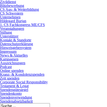
Zivildienst
Blitzbewerbung
CS Aus- & Weiterbildung
CS Schwestern
Unternehmen
Hildegard Burjan
1. CS Fachkongress ME/CFS
Veranstaltungen
Stiftung
Unterstützer
Kontakt & Standorte
Datenschutzerklärung
Hinweisgebersystem
Impressum
News & Aktuelles
Kampagnen
Auszeichnungen
Podcast
Online spenden
Kranz- & Kondolenzspenden
Zeit spenden
Corporate Social Responsibility
Testament & Legat
Spendengütesiegel
Spendenkonto
Spendenverwendung
Spendenabsetzbarkeit