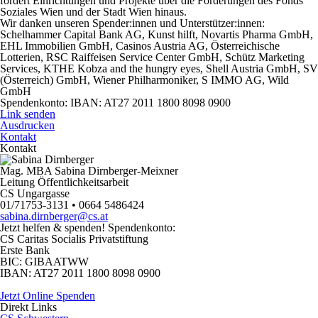
fördert Einrichtungen und Projekte über die Förderungen des Fonds
Soziales Wien und der Stadt Wien hinaus.
Wir danken unseren Spender:innen und Unterstützer:innen:
Schelhammer Capital Bank AG, Kunst hilft, Novartis Pharma GmbH,
EHL Immobilien GmbH, Casinos Austria AG, Österreichische
Lotterien, RSC Raiffeisen Service Center GmbH, Schütz Marketing
Services, KTHE Kobza and the hungry eyes, Shell Austria GmbH, SV
(Österreich) GmbH, Wiener Philharmoniker, S IMMO AG, Wild
GmbH
Spendenkonto:
IBAN: AT27 2011 1800 8098 0900
Link senden
Ausdrucken
Kontakt
Kontakt
Mag. MBA Sabina Dirnberger-Meixner
Leitung Öffentlichkeitsarbeit
CS Ungargasse
01/71753-3131 • 0664 5486424
sabina.dirnberger@cs.at
Jetzt helfen
& spenden! Spendenkonto:
CS Caritas Socialis Privatstiftung
Erste Bank
BIC:
GIBAATWW
IBAN:
AT27 2011 1800 8098 0900
Jetzt Online Spenden
Direkt
Links