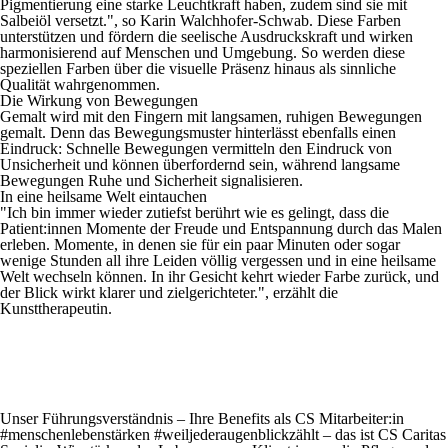
Pigmentierung eine starke Leuchtkraft haben, zudem sind sie mit
Salbeiöl versetzt.", so Karin Walchhofer-Schwab. Diese Farben
unterstützen und fördern die seelische Ausdruckskraft und wirken
harmonisierend auf Menschen und Umgebung. So werden diese
speziellen Farben über die visuelle Präsenz hinaus als sinnliche
Qualität wahrgenommen.
Die Wirkung von Bewegungen
Gemalt wird mit den Fingern mit langsamen, ruhigen Bewegungen
gemalt. Denn das Bewegungsmuster hinterlässt ebenfalls einen
Eindruck: Schnelle Bewegungen vermitteln den Eindruck von
Unsicherheit und können überfordernd sein, während langsame
Bewegungen Ruhe und Sicherheit signalisieren.
In eine heilsame Welt eintauchen
"Ich bin immer wieder zutiefst berührt wie es gelingt, dass die
Patient:innen Momente der Freude und Entspannung durch das Malen
erleben. Momente, in denen sie für ein paar Minuten oder sogar
wenige Stunden all ihre Leiden völlig vergessen und in eine heilsame
Welt wechseln können. In ihr Gesicht kehrt wieder Farbe zurück, und
der Blick wirkt klarer und zielgerichteter.", erzählt die
Kunsttherapeutin.
Unser Führungsverständnis – Ihre Benefits als CS Mitarbeiter:in
#menschenlebenstärken #weiljederaugenblickzählt – das ist
CS Caritas