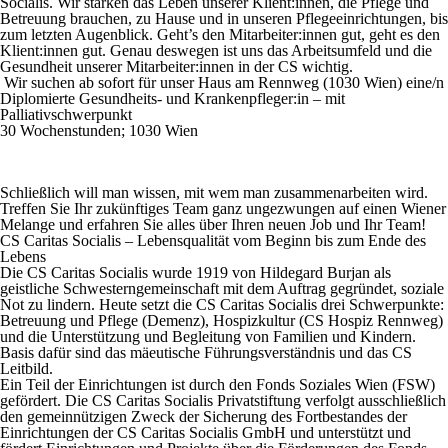
Socialis.
Wir stärken das Leben unserer Klient:innen, die Pflege und
Betreuung brauchen, zu Hause und in unseren Pflegeeinrichtungen, bis
zum letzten Augenblick.
Geht’s den Mitarbeiter:innen gut
, geht es den
Klient:innen gut. Genau deswegen ist uns das Arbeitsumfeld und die
Gesundheit unserer Mitarbeiter:innen in der CS wichtig.
Wir suchen ab sofort für unser Haus am
Rennweg (1030 Wien)
eine/n
Diplomierte Gesundheits- und Krankenpfleger:in – mit
Palliativschwerpunkt
30 Wochenstunden; 1030 Wien
Schließlich will man wissen, mit wem man zusammenarbeiten wird.
Treffen Sie Ihr zukünftiges Team ganz ungezwungen auf einen Wiener
Melange und erfahren Sie alles über Ihren neuen Job und Ihr Team!
CS Caritas Socialis – Lebensqualität vom Beginn bis zum Ende des
Lebens
Die CS Caritas Socialis wurde 1919 von Hildegard Burjan als
geistliche Schwesterngemeinschaft mit dem Auftrag gegründet, soziale
Not zu lindern. Heute setzt die CS Caritas Socialis drei Schwerpunkte:
Betreuung und Pflege (Demenz), Hospizkultur (CS Hospiz Rennweg)
und die Unterstützung und Begleitung von Familien und Kindern.
Basis dafür sind das mäeutische Führungsverständnis und das CS
Leitbild.
Ein Teil der Einrichtungen ist durch den Fonds Soziales Wien (FSW)
gefördert. Die CS Caritas Socialis Privatstiftung verfolgt ausschließlich
den gemeinnützigen Zweck der Sicherung des Fortbestandes der
Einrichtungen der CS Caritas Socialis GmbH und unterstützt und