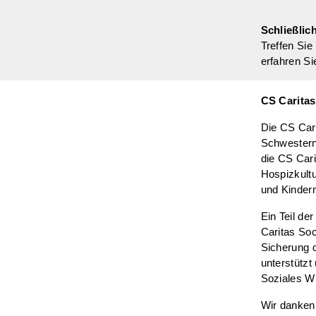
Schließlic
Treffen Si
erfahren Si
CS Caritas
Die CS Cari
Schwesterng
die CS Cari
Hospizkult
und Kindern
Ein Teil de
Caritas Soc
Sicherung 
unterstützt
Soziales Wi
Wir danken