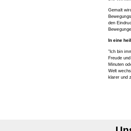
Gemalt wir
Bewegungsm
den Eindru
Bewegungen
In eine he
"Ich bin im
Freude und
Minuten ode
Welt wechse
klarer und z
Uns