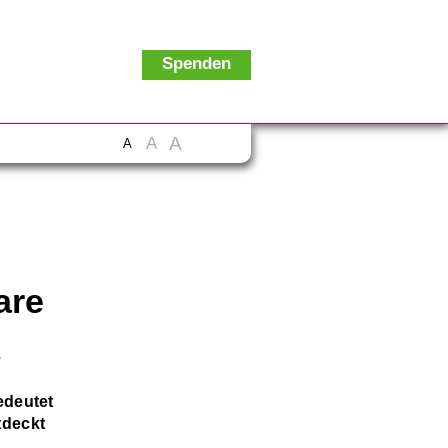
Spenden
A
A
A
are
e
edeutet
tdeckt