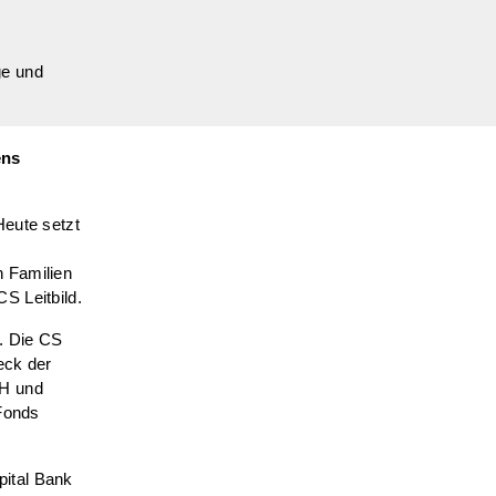
ge und
ens
Heute setzt
n Familien
S Leitbild.
t. Die CS
eck der
bH und
 Fonds
ital Bank