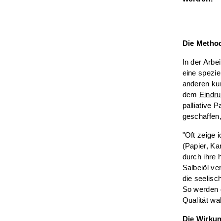
Die Method
In der Arbe
eine spezie
anderen ku
dem
Eindr
palliative 
geschaffen,
"Oft zeige 
(Papier, K
durch ihre 
Salbeiöl ve
die seelis
So werden d
Qualität w
Die Wirku