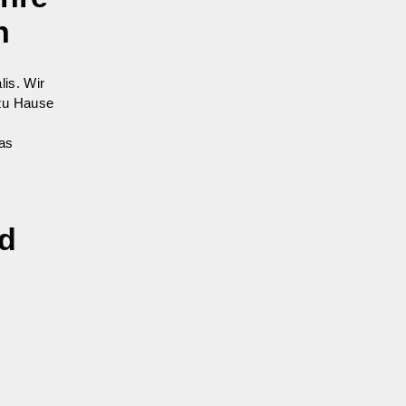
n
lis.
Wir
 zu Hause
das
.
nd