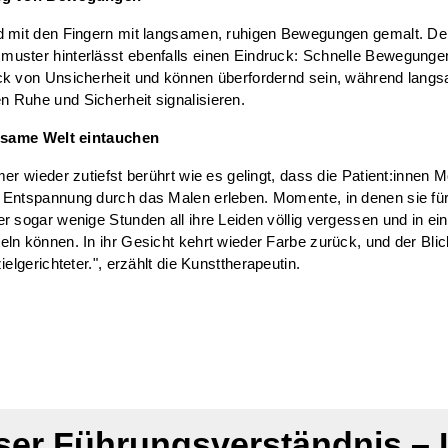
d mit den Fingern mit langsamen, ruhigen Bewegungen gemalt. D
uster hinterlässt ebenfalls einen Eindruck: Schnelle Bewegungen
ck von Unsicherheit und können überfordernd sein, während lang
 Ruhe und Sicherheit signalisieren.
ilsame Welt eintauchen
mer wieder zutiefst berührt wie es gelingt, dass die Patient:innen
 Entspannung durch das Malen erleben. Momente, in denen sie für
r sogar wenige Stunden all ihre Leiden völlig vergessen und in ei
ln können. In ihr Gesicht kehrt wieder Farbe zurück, und der Blic
ielgerichteter.", erzählt die Kunsttherapeutin.
er Führungsverständnis – 