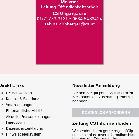
Meixner
Leitung Öffentlichkeitsarbeit
CS Ungargasse
01/71753-3131 • 0664 5486424
sabina.dirnberger@cs.at
Direkt
Links
Newsletter
Anmeldung
CS Schwestern
Bleiben Sie gut per E-Mail informiert.
Sie können die Zusendung jederzeit
Kontakt & Standorte
beenden.
Veranstaltungen
Ehrenamtliche Mithilfe
KOSTENLOS ANFORDERN
Aktuelle Pressemeldungen
Impressum
Zeitung CS Inform anfordern
Datenschutzerklärung
Wir senden Ihnen gerne regelmäßig
Hinweisgebersystem
und kostenlos unser Informationsblatt