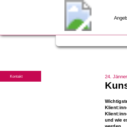
Angeb
24. Jänne
Kontakt
Kuns
Wichtigst
Klient:inn
Klient:in
und wie e
werden.