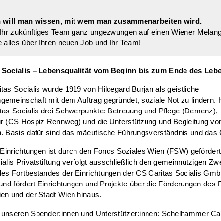
h will man wissen, mit wem man zusammenarbeiten wird.
e Ihr zukünftiges Team ganz ungezwungen auf einen Wiener Melan
e alles über Ihren neuen Job und Ihr Team!
 Socialis – Lebensqualität vom Beginn bis zum Ende des Leb
tas Socialis wurde 1919 von Hildegard Burjan als geistliche
emeinschaft mit dem Auftrag gegründet, soziale Not zu lindern. 
tas Socialis drei Schwerpunkte: Betreuung und Pflege (Demenz),
ur (CS Hospiz Rennweg) und die Unterstützung und Begleitung vo
. Basis dafür sind das mäeutische Führungsverständnis und das C
r Einrichtungen ist durch den Fonds Soziales Wien (FSW) geförder
ialis Privatstiftung verfolgt ausschließlich den gemeinnützigen Zw
des Fortbestandes der Einrichtungen der CS Caritas Socialis Gm
 und fördert Einrichtungen und Projekte über die Förderungen des
en und der Stadt Wien hinaus.
 unseren Spender:innen und Unterstützer:innen: Schelhammer Cap