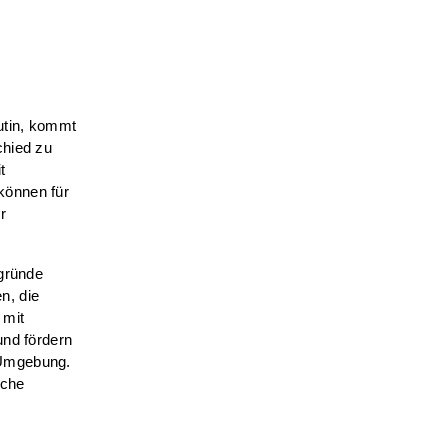
utin,
kommt
chied zu
t
können für
r
lgründe
n, die
 mit
und fördern
 Umgebung.
iche