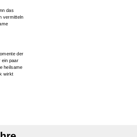
enn das
 vermitteln
same
 Momente der
 ein paar
ne heilsame
k wirkt
Ihre