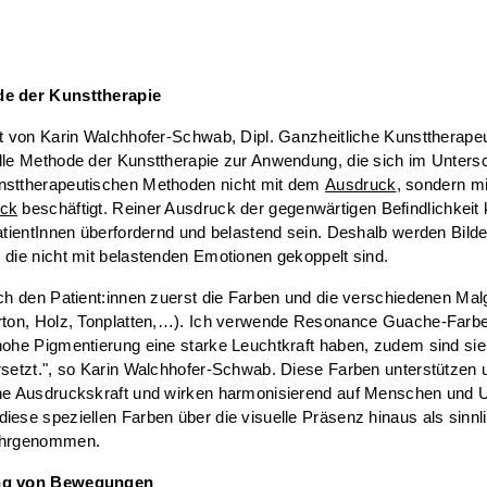
e der Kunsttherapie
it von Karin Walchhofer-Schwab, Dipl. Ganzheitliche Kunsttherape
lle Methode der Kunsttherapie zur Anwendung, die sich im Unters
nsttherapeutischen Methoden nicht mit dem
Ausdruck
, sondern mi
uck
beschäftigt. Reiner Ausdruck der gegenwärtigen Befindlichkeit 
PatientInnen überfordernd und belastend sein. Deshalb werden Bilde
 die nicht mit belastenden Emotionen gekoppelt sind.
ich den Patient:innen zuerst die Farben und die verschiedenen Ma
arton, Holz, Tonplatten,…). Ich verwende Resonance Guache-Farbe
hohe Pigmentierung eine starke Leuchtkraft haben, zudem sind sie
rsetzt.", so Karin Walchhofer-Schwab. Diese Farben unterstützen 
che Ausdruckskraft und wirken harmonisierend auf Menschen und
iese speziellen Farben über die visuelle Präsenz hinaus als sinnl
ahrgenommen.
ng von Bewegungen