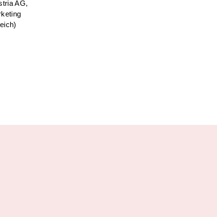
tria AG,
keting
eich)