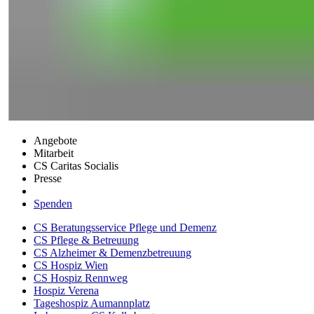
Angebote
Mitarbeit
CS Caritas Socialis
Presse
Spenden
CS Beratungsservice Pflege und Demenz
CS Pflege & Betreuung
CS Alzheimer & Demenzbetreuung
CS Hospiz Wien
CS Hospiz Rennweg
Hospiz Verena
Tageshospiz Aumannplatz