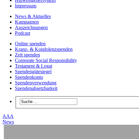
Hinweisgebersystem
Impressum
News & Aktuelles
Kampagnen
Auszeichnungen
Podcast
Online spenden
Kranz- & Kondolenzspenden
Zeit spenden
Corporate Social Responsibility
Testament & Legat
Spendengütesiegel
Spendenkonto
Spendenverwendung
Spendenabsetzbarkeit
A
A
A
News