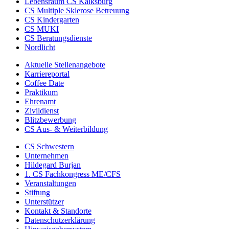
Lebensraum CS Kalksburg
CS Multiple Sklerose Betreuung
CS Kindergarten
CS MUKI
CS Beratungsdienste
Nordlicht
Aktuelle Stellenangebote
Karriereportal
Coffee Date
Praktikum
Ehrenamt
Zivildienst
Blitzbewerbung
CS Aus- & Weiterbildung
CS Schwestern
Unternehmen
Hildegard Burjan
1. CS Fachkongress ME/CFS
Veranstaltungen
Stiftung
Unterstützer
Kontakt & Standorte
Datenschutzerklärung