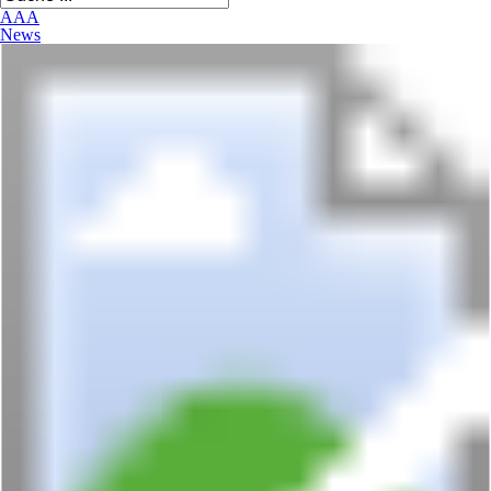
A
A
A
News