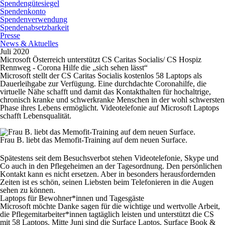
Spendengütesiegel
Spendenkonto
Spendenverwendung
Spendenabsetzbarkeit
Presse
News & Aktuelles
Juli 2020
Microsoft Österreich unterstützt CS Caritas Socialis/ CS Hospiz
Rennweg - Corona Hilfe die „sich sehen lässt“
Microsoft stellt der CS Caritas Socialis kostenlos 58 Laptops als
Dauerleihgabe zur Verfügung. Eine durchdachte Coronahilfe, die
virtuelle Nähe schafft und damit das Kontakthalten für hochaltrige,
chronisch kranke und schwerkranke Menschen in der wohl schwersten
Phase ihres Lebens ermöglicht. Videotelefonie auf Microsoft Laptops
schafft Lebensqualität.
Frau B. liebt das Memofit-Training auf dem neuen Surface.
Spätestens seit dem Besuchsverbot stehen Videotelefonie, Skype und
Co auch in den Pflegeheimen an der Tagesordnung. Den persönlichen
Kontakt kann es nicht ersetzen. Aber in besonders herausfordernden
Zeiten ist es schön, seinen Liebsten beim Telefonieren in die Augen
sehen zu können.
Laptops für Bewohner*innen und Tagesgäste
Microsoft möchte Danke sagen für die wichtige und wertvolle Arbeit,
die Pflegemitarbeiter*innen tagtäglich leisten und unterstützt die CS
mit 58 Laptops. Mitte Juni sind die Surface Laptos, Surface Book &