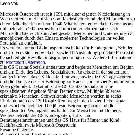
Leon vor.
Microsoft Österreich
ist seit 1991 mit einer eigenen Niederlassung in
Wien vertreten und hat sich vom Kleinstbetrieb mit drei Mitarbeitern zu
einem Mittelbetrieb mit rund 340 Mitarbeitern entwickelt. Gemeinsam
mit mehr als 5.500 heimischen Partnerunternehmen hat es sich
Microsoft Österreich zum Ziel gesetzt, Menschen und Unternehmen zu
ermöglichen durch den Einsatz moderner Technologien ihr volles
Potenzial zu entfalten.
Es werden laufend Bildungspartnerschaften für Kindergärten, Schulen
und Universitäten entwickelt, sowie IT-Ausbildungsprojekte für sozial
benachteiligte Bevölkerungsgruppen umgesetzt. Weitere Informationen
zu
Microsoft Österreich
.
Die
CS Caritas Socialis
unterstützt und begleitet Menschen am Beginn
und am Ende des Lebens. Spezialisierte Angebote in der stationären
Langzeitpflege, das CS Hospiz Rennweg sowie die CS Tageszentren
und die Dienste der CS Betreuung zu Hause sind an vier Standorten in
Wien gebündelt. Bekannt ist die CS Caritas Socialis für ihre
spezialisierten Angebote für an Demenz bzw. Multiple Sklerose
erkrankte Menschen. Schwerkranke Menschen werden in sechs
Einrichtungen des CS Hospiz Rennweg in den letzten Lebenstagen
und -wochen begleitet. Die jüngste Betreuungsform sind die
spezialisierten Wohngemeinschaften für Menschen mit Demenz.
Weiters betreibt die CS Kindergärten, Hilfs- und
Beratungseinrichtungen und das CS Haus für Mutter und Kind.
Rückfragehinweis Microsoft Österreich:
Susanne Ostertag
Business Group Lead Surface Austria