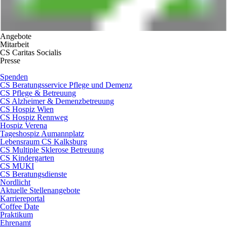
Angebote
Mitarbeit
CS Caritas Socialis
Presse
Spenden
CS Beratungsservice Pflege und Demenz
CS Pflege & Betreuung
CS Alzheimer & Demenzbetreuung
CS Hospiz Wien
CS Hospiz Rennweg
Hospiz Verena
Tageshospiz Aumannplatz
Lebensraum CS Kalksburg
CS Multiple Sklerose Betreuung
CS Kindergarten
CS MUKI
CS Beratungsdienste
Nordlicht
Aktuelle Stellenangebote
Karriereportal
Coffee Date
Praktikum
Ehrenamt