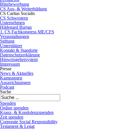
Blitzbewerbung
CS Aus- & Weiterbildung
CS Caritas Socialis
CS Schwestern
Unternehmen
Hildegard Burjan
1. CS Fachkongress ME/CFS
Veranstaltungen
Stiftung
Unterstützer
Kontakt & Standorte
Datenschutzerklärung
Hinweisgebersystem
Impressum
Presse
News & Aktuelles
Kampagnen
Auszeichnungen
Podcast
Suche
Spenden
Online spenden
Kranz- & Kondolenzspenden
Zeit spenden
Corporate Social Responsibility
Testament & Legat