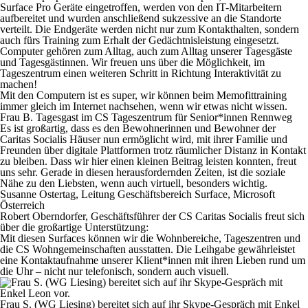
Surface Pro Geräte eingetroffen, werden von den IT-Mitarbeitern
aufbereitet und wurden anschließend sukzessive an die Standorte
verteilt. Die Endgeräte werden nicht nur zum Kontakthalten, sondern
auch fürs Training zum Erhalt der Gedächtnisleistung eingesetzt.
Computer gehören zum Alltag, auch zum Alltag unserer Tagesgäste
und Tagesgästinnen. Wir freuen uns über die Möglichkeit, im
Tageszentrum einen weiteren Schritt in Richtung Interaktivität zu
machen!
Mit den Computern ist es super, wir können beim Memofittraining
immer gleich im Internet nachsehen, wenn wir etwas nicht wissen.
Frau B. Tagesgast im CS Tageszentrum für Senior*innen Rennweg
Es ist großartig, dass es den Bewohnerinnen und Bewohner der
Caritas Socialis Häuser nun ermöglicht wird, mit ihrer Familie und
Freunden über digitale Plattformen trotz räumlicher Distanz in Kontakt
zu bleiben. Dass wir hier einen kleinen Beitrag leisten konnten, freut
uns sehr. Gerade in diesen herausfordernden Zeiten, ist die soziale
Nähe zu den Liebsten, wenn auch virtuell, besonders wichtig.
Susanne Ostertag, Leitung Geschäftsbereich Surface, Microsoft
Österreich
Robert Oberndorfer, Geschäftsführer der CS Caritas Socialis
freut sich
über die großartige Unterstützung:
Mit diesen Surfaces können wir die Wohnbereiche, Tageszentren und
die CS Wohngemeinschaften ausstatten. Die Leihgabe gewährleistet
eine Kontaktaufnahme unserer Klient*innen mit ihren Lieben rund um
die Uhr – nicht nur telefonisch, sondern auch visuell.
Frau S. (WG Liesing) bereitet sich auf ihr Skype-Gespräch mit Enkel