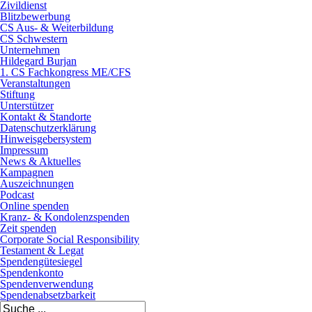
Zivildienst
Blitzbewerbung
CS Aus- & Weiterbildung
CS Schwestern
Unternehmen
Hildegard Burjan
1. CS Fachkongress ME/CFS
Veranstaltungen
Stiftung
Unterstützer
Kontakt & Standorte
Datenschutzerklärung
Hinweisgebersystem
Impressum
News & Aktuelles
Kampagnen
Auszeichnungen
Podcast
Online spenden
Kranz- & Kondolenzspenden
Zeit spenden
Corporate Social Responsibility
Testament & Legat
Spendengütesiegel
Spendenkonto
Spendenverwendung
Spendenabsetzbarkeit