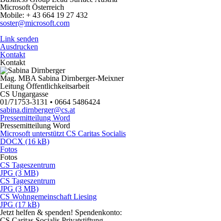
Microsoft Österreich
Mobile: + 43 664 19 27 432
soster@microsoft.com
Link senden
Ausdrucken
Kontakt
Kontakt
Mag. MBA Sabina Dirnberger-Meixner
Leitung Öffentlichkeitsarbeit
CS Ungargasse
01/71753-3131 • 0664 5486424
sabina.dirnberger@cs.at
Pressemitteilung Word
Pressemitteilung Word
Microsoft unterstützt CS Caritas Socialis
DOCX (16 kB)
Fotos
Fotos
CS Tageszentrum
JPG (3 MB)
CS Tageszentrum
JPG (3 MB)
CS Wohngemeinschaft Liesing
JPG (17 kB)
Jetzt helfen
& spenden! Spendenkonto:
CS Caritas Socialis Privatstiftung