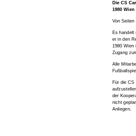
Die CS Car
1980 Wien 
Von Seiten 
Es handelt 
er in den R
1980 Wien 
Zugang zum
Alle Mitarb
Fußballspie
Für die CS 
aufzustelle
der Koopera
nicht gepla
Anliegen.