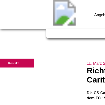
Angeb
11. März 
Kontakt
Rich
Cari
Die CS Car
dem FC 19