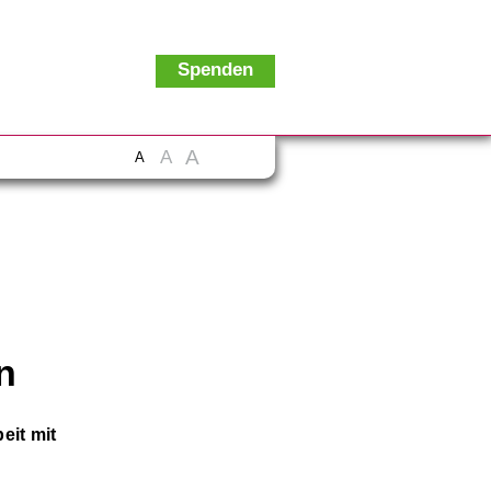
Spenden
A
A
A
n
eit mit