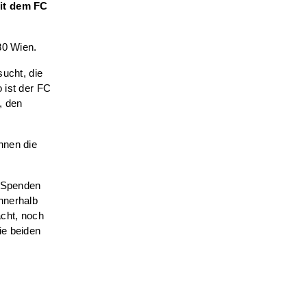
mit dem FC
80 Wien.
sucht, die
 ist der FC
, den
nnen die
n Spenden
nnerhalb
acht, noch
ie beiden