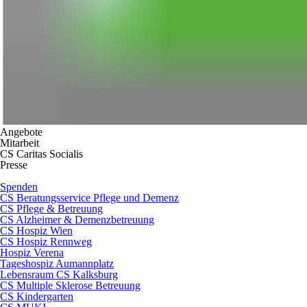
Angebote
Mitarbeit
CS Caritas Socialis
Presse
Spenden
CS Beratungsservice Pflege und Demenz
CS Pflege & Betreuung
CS Alzheimer & Demenzbetreuung
CS Hospiz Wien
CS Hospiz Rennweg
Hospiz Verena
Tageshospiz Aumannplatz
Lebensraum CS Kalksburg
CS Multiple Sklerose Betreuung
CS Kindergarten