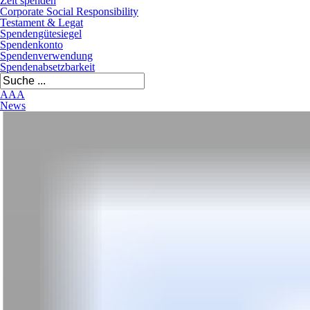
Zeit spenden
Corporate Social Responsibility
Testament & Legat
Spendengütesiegel
Spendenkonto
Spendenverwendung
Spendenabsetzbarkeit
A
A
A
News