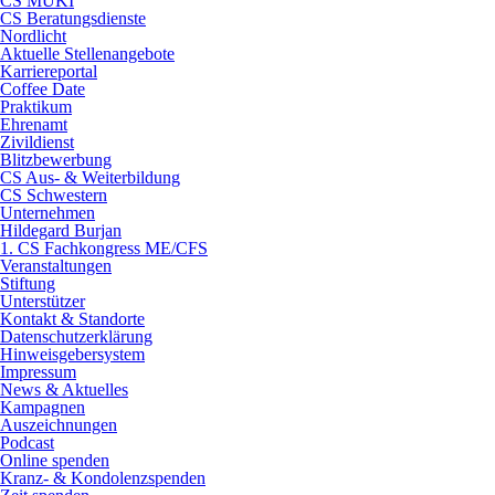
CS MUKI
CS Beratungsdienste
Nordlicht
Aktuelle Stellenangebote
Karriereportal
Coffee Date
Praktikum
Ehrenamt
Zivildienst
Blitzbewerbung
CS Aus- & Weiterbildung
CS Schwestern
Unternehmen
Hildegard Burjan
1. CS Fachkongress ME/CFS
Veranstaltungen
Stiftung
Unterstützer
Kontakt & Standorte
Datenschutzerklärung
Hinweisgebersystem
Impressum
News & Aktuelles
Kampagnen
Auszeichnungen
Podcast
Online spenden
Kranz- & Kondolenzspenden