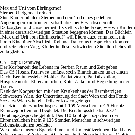
Max und Urli vom Ehrlingerhof
Sterben kindgerecht erklärt
Sind Kinder mit dem Sterben und dem Tod eines geliebten
Angehörigen konfrontiert, schafft dies bei Erwachsenen oft
Ratlosigkeit und Unsicherheit. Es stellt sich die Frage, wie wir Kindern
in einer derart schwierigen Situation begegnen können. Das Büchlein
„Max und Urli vom Ehrlingerhof“
will Eltern dazu ermutigen, mit
ihrem Kind über Abschied, Tod und Trauer ins Gespräch zu kommen
und zeigt einen Weg, Kinder in dieser schwierigen Situation liebevoll
zu begleiten.
CS Hospiz Rennweg
Der Kostbarkeit des Lebens im Sterben Raum und Zeit geben.
Das CS Hospiz Rennweg umfasst sechs Einrichtungen unter einem
Dach: Beratungsstelle, Mobiles Palliativteam, Palliativstation,
Hospizteam der Ehrenamtlichen, Roter Anker und Begleitung in der
Trauer.
Dank der Kooperation mit dem Krankenhaus der Barmherzigen
Schwestern Wien, der Unterstützung der Stadt Wien und des Fonds
Soziales Wien wird ein Teil der Kosten getragen.
Im letzten Jahr wurden insgesamt 1.159 Menschen im CS Hospiz
Rennweg betreut und begleitet. Die Beratungsstelle hat 2.874
Beratungsgespräche geführt. Das 110-köpfige Hospizteam der
Ehrenamtlichen hat in 9.125 Stunden Menschen in schwierigen
Lebenssituationen begleitet.
Wir danken unseren SpenderInnen und UnterstützerInnen: Bankhaus
Schelhammer & Schattera AG, Kunst hilft, Novartis Pharma GmbH,