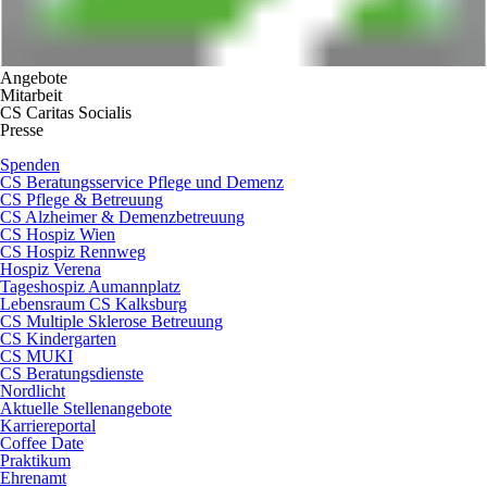
Angebote
Mitarbeit
CS Caritas Socialis
Presse
Spenden
CS Beratungsservice Pflege und Demenz
CS Pflege & Betreuung
CS Alzheimer & Demenzbetreuung
CS Hospiz Wien
CS Hospiz Rennweg
Hospiz Verena
Tageshospiz Aumannplatz
Lebensraum CS Kalksburg
CS Multiple Sklerose Betreuung
CS Kindergarten
CS MUKI
CS Beratungsdienste
Nordlicht
Aktuelle Stellenangebote
Karriereportal
Coffee Date
Praktikum
Ehrenamt