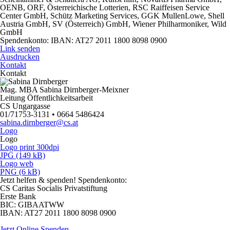
OENB, ORF, Österreichische Lotterien, RSC Raiffeisen Service
Center GmbH, Schütz Marketing Services, GGK MullenLowe, Shell
Austria GmbH, SV (Österreich) GmbH, Wiener Philharmoniker, Wild
GmbH
Spendenkonto: IBAN: AT27 2011 1800 8098 0900
Link senden
Ausdrucken
Kontakt
Kontakt
Mag. MBA Sabina Dirnberger-Meixner
Leitung Öffentlichkeitsarbeit
CS Ungargasse
01/71753-3131 • 0664 5486424
sabina.dirnberger@cs.at
Logo
Logo
Logo print 300dpi
JPG (149 kB)
Logo web
PNG (6 kB)
Jetzt helfen
& spenden! Spendenkonto:
CS Caritas Socialis Privatstiftung
Erste Bank
BIC:
GIBAATWW
IBAN:
AT27 2011 1800 8098 0900
Jetzt Online Spenden