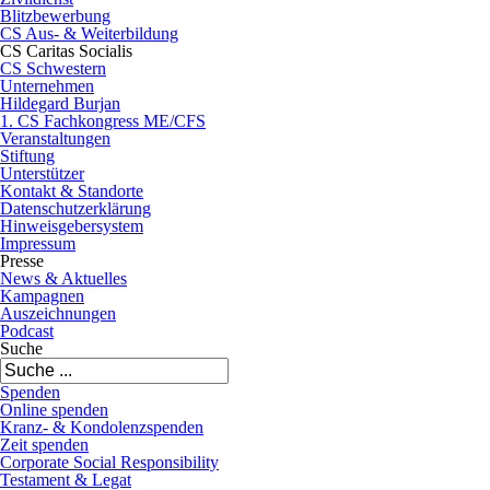
Blitzbewerbung
CS Aus- & Weiterbildung
CS Caritas Socialis
CS Schwestern
Unternehmen
Hildegard Burjan
1. CS Fachkongress ME/CFS
Veranstaltungen
Stiftung
Unterstützer
Kontakt & Standorte
Datenschutzerklärung
Hinweisgebersystem
Impressum
Presse
News & Aktuelles
Kampagnen
Auszeichnungen
Podcast
Suche
Spenden
Online spenden
Kranz- & Kondolenzspenden
Zeit spenden
Corporate Social Responsibility
Testament & Legat