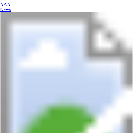
A
A
A
News