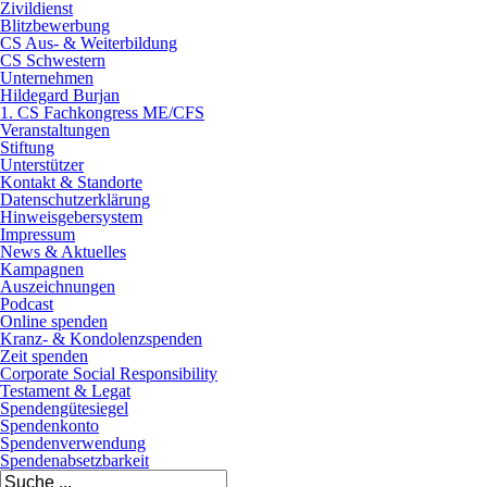
Zivildienst
Blitzbewerbung
CS Aus- & Weiterbildung
CS Schwestern
Unternehmen
Hildegard Burjan
1. CS Fachkongress ME/CFS
Veranstaltungen
Stiftung
Unterstützer
Kontakt & Standorte
Datenschutzerklärung
Hinweisgebersystem
Impressum
News & Aktuelles
Kampagnen
Auszeichnungen
Podcast
Online spenden
Kranz- & Kondolenzspenden
Zeit spenden
Corporate Social Responsibility
Testament & Legat
Spendengütesiegel
Spendenkonto
Spendenverwendung
Spendenabsetzbarkeit