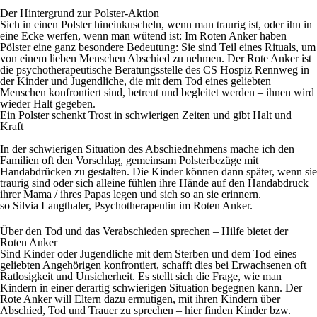
Der Hintergrund zur Polster-Aktion
Sich in einen Polster hineinkuscheln, wenn man traurig ist, oder ihn in
eine Ecke werfen, wenn man wütend ist: Im Roten Anker haben
Pölster eine ganz besondere Bedeutung: Sie sind Teil eines Rituals, um
von einem lieben Menschen Abschied zu nehmen. Der Rote Anker ist
die psychotherapeutische Beratungsstelle des CS Hospiz Rennweg in
der Kinder und Jugendliche, die mit dem Tod eines geliebten
Menschen konfrontiert sind, betreut und begleitet werden – ihnen wird
wieder Halt gegeben.
Ein Polster schenkt Trost in schwierigen Zeiten und gibt Halt und
Kraft
In der schwierigen Situation des Abschiednehmens mache ich den
Familien oft den Vorschlag, gemeinsam Polsterbezüge mit
Handabdrücken zu gestalten. Die Kinder können dann später, wenn sie
traurig sind oder sich alleine fühlen ihre Hände auf den Handabdruck
ihrer Mama / ihres Papas legen und sich so an sie erinnern.
so Silvia Langthaler, Psychotherapeutin im Roten Anker.
Über den Tod und das Verabschieden sprechen – Hilfe bietet der
Roten Anker
Sind Kinder oder Jugendliche mit dem Sterben und dem Tod eines
geliebten Angehörigen konfrontiert, schafft dies bei Erwachsenen oft
Ratlosigkeit und Unsicherheit. Es stellt sich die Frage, wie man
Kindern in einer derartig schwierigen Situation begegnen kann. Der
Rote Anker will Eltern dazu ermutigen, mit ihren Kindern über
Abschied, Tod und Trauer zu sprechen – hier finden Kinder bzw.