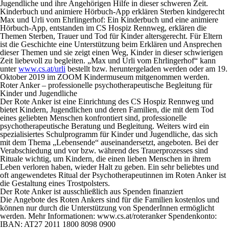
Jugendliche und ihre Angehörigen Hilfe in dieser schweren Zeit.
Kinderbuch und animiere Hörbuch-App erklären Sterben kindgerecht
Max und Urli vom Ehrlingerhof: Ein Kinderbuch und eine animiere
Hörbuch-App, entstanden im CS Hospiz Rennweg, erklären die
Themen Sterben, Trauer und Tod für Kinder altersgerecht. Für Eltern
ist die Geschichte eine Unterstützung beim Erklären und Ansprechen
dieser Themen und sie zeigt einen Weg, Kinder in dieser schwierigen
Zeit liebevoll zu begleiten. „Max und Urli vom Ehrlingerhof“ kann
unter
www.cs.at/urli
bestellt bzw. heruntergeladen werden oder am 19.
Oktober 2019 im ZOOM Kindermuseum mitgenommen werden.
Roter Anker – professionelle psychotherapeutische Begleitung für
Kinder und Jugendliche
Der Rote Anker ist eine Einrichtung des CS Hospiz Rennweg und
bietet Kindern, Jugendlichen und deren Familien, die mit dem Tod
eines geliebten Menschen konfrontiert sind, professionelle
psychotherapeutische Beratung und Begleitung. Weiters wird ein
spezialisiertes Schulprogramm für Kinder und Jugendliche, das sich
mit dem Thema „Lebensende“ auseinandersetzt, angeboten. Bei der
Verabschiedung und vor bzw. während des Trauerprozesses sind
Rituale wichtig, um Kindern, die einen lieben Menschen in ihrem
Leben verloren haben, wieder Halt zu geben. Ein sehr beliebtes und
oft angewendetes Ritual der Psychotherapeutinnen im Roten Anker ist
die Gestaltung eines Trostpolsters.
Der Rote Anker ist ausschließlich aus Spenden finanziert
Die Angebote des Roten Ankers sind für die Familien kostenlos und
können nur durch die Unterstützung von SpenderInnen ermöglicht
werden. Mehr Informationen: www.cs.at/roteranker Spendenkonto:
IBAN: AT27 2011 1800 8098 0900