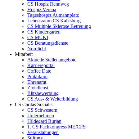
CS Hospiz Rennweg
Hospiz Verena
Tageshospiz Aumannplatz
Lebensraum CS Kalksburg
CS Multiple Sklerose Betreuung
CS Kindergarten
CS MUKI
CS Beratungsdienste
Nordlicht
Mitarbeit
Aktuelle Stellenangebote
Karriereportal
Coffee Date
Praktikum
Ehrenamt
Zivildienst
Blitzbewerbung
CS Aus- & Weiterbildung
CS Caritas Socialis
CS Schwestern
Unternehmen
Hildegard Burjan
1. CS Fachkongress ME/CFS
Veranstaltungen
Stiftung