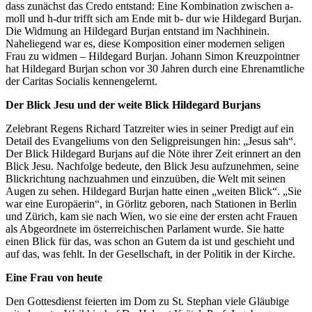
dass zunächst das Credo entstand: Eine Kombination zwischen a-
moll und h-dur trifft sich am Ende mit b- dur wie Hildegard Burjan.
Die Widmung an Hildegard Burjan entstand im Nachhinein.
Naheliegend war es, diese Komposition einer modernen seligen
Frau zu widmen – Hildegard Burjan. Johann Simon Kreuzpointner
hat Hildegard Burjan schon vor 30 Jahren durch eine Ehrenamtliche
der Caritas Socialis kennengelernt.
Der Blick Jesu und der weite Blick Hildegard Burjans
Zelebrant Regens Richard Tatzreiter wies in seiner Predigt auf ein
Detail des Evangeliums von den Seligpreisungen hin: „Jesus sah“.
Der Blick Hildegard Burjans auf die Nöte ihrer Zeit erinnert an den
Blick Jesu. Nachfolge bedeute, den Blick Jesu aufzunehmen, seine
Blickrichtung nachzuahmen und einzuüben, die Welt mit seinen
Augen zu sehen. Hildegard Burjan hatte einen „weiten Blick“. „Sie
war eine Europäerin“, in Görlitz geboren, nach Stationen in Berlin
und Zürich, kam sie nach Wien, wo sie eine der ersten acht Frauen
als Abgeordnete im österreichischen Parlament wurde. Sie hatte
einen Blick für das, was schon an Gutem da ist und geschieht und
auf das, was fehlt. In der Gesellschaft, in der Politik in der Kirche.
Eine Frau von heute
Den Gottesdienst feierten im Dom zu St. Stephan viele Gläubige