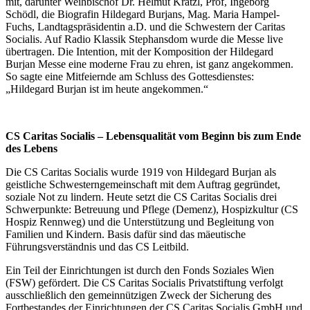
mit, darunter Weihbischof Dr. Helmut Krätzl, Prof, Ingeborg
Schödl, die Biografin Hildegard Burjans, Mag. Maria Hampel-
Fuchs, Landtagspräsidentin a.D. und die Schwestern der Caritas
Socialis. Auf Radio Klassik Stephansdom wurde die Messe live
übertragen. Die Intention, mit der Komposition der Hildegard
Burjan Messe eine moderne Frau zu ehren, ist ganz angekommen.
So sagte eine Mitfeiernde am Schluss des Gottesdienstes:
„Hildegard Burjan ist im heute angekommen.“
CS Caritas Socialis – Lebensqualität vom Beginn bis zum Ende
des Lebens
Die CS Caritas Socialis wurde 1919 von Hildegard Burjan als
geistliche Schwesterngemeinschaft mit dem Auftrag gegründet,
soziale Not zu lindern. Heute setzt die CS Caritas Socialis drei
Schwerpunkte: Betreuung und Pflege (Demenz), Hospizkultur (CS
Hospiz Rennweg) und die Unterstützung und Begleitung von
Familien und Kindern. Basis dafür sind das mäeutische
Führungsverständnis und das CS Leitbild.
Ein Teil der Einrichtungen ist durch den Fonds Soziales Wien
(FSW) gefördert. Die CS Caritas Socialis Privatstiftung verfolgt
ausschließlich den gemeinnützigen Zweck der Sicherung des
Fortbestandes der Einrichtungen der CS Caritas Socialis GmbH und