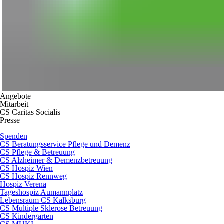
Angebote
Mitarbeit
CS Caritas Socialis
Presse
Spenden
CS Beratungsservice Pflege und Demenz
CS Pflege & Betreuung
CS Alzheimer & Demenzbetreuung
CS Hospiz Wien
CS Hospiz Rennweg
Hospiz Verena
Tageshospiz Aumannplatz
Lebensraum CS Kalksburg
CS Multiple Sklerose Betreuung
CS Kindergarten