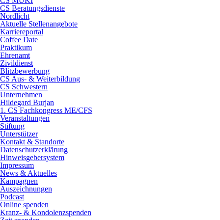
CS MUKI
CS Beratungsdienste
Nordlicht
Aktuelle Stellenangebote
Karriereportal
Coffee Date
Praktikum
Ehrenamt
Zivildienst
Blitzbewerbung
CS Aus- & Weiterbildung
CS Schwestern
Unternehmen
Hildegard Burjan
1. CS Fachkongress ME/CFS
Veranstaltungen
Stiftung
Unterstützer
Kontakt & Standorte
Datenschutzerklärung
Hinweisgebersystem
Impressum
News & Aktuelles
Kampagnen
Auszeichnungen
Podcast
Online spenden
Kranz- & Kondolenzspenden