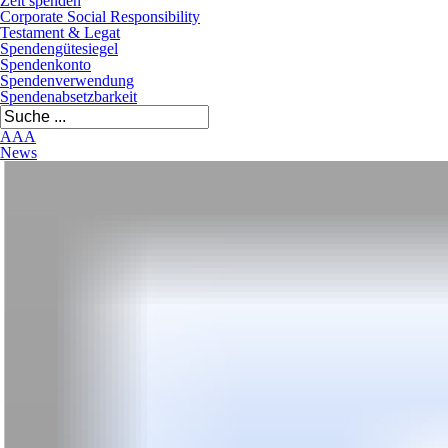
Zeit spenden
Corporate Social Responsibility
Testament & Legat
Spendengütesiegel
Spendenkonto
Spendenverwendung
Spendenabsetzbarkeit
A
A
A
News