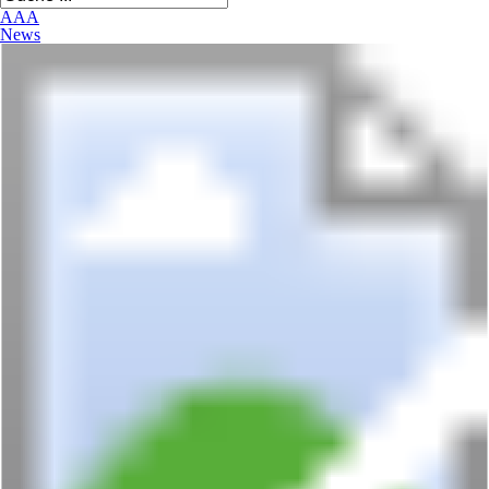
A
A
A
News