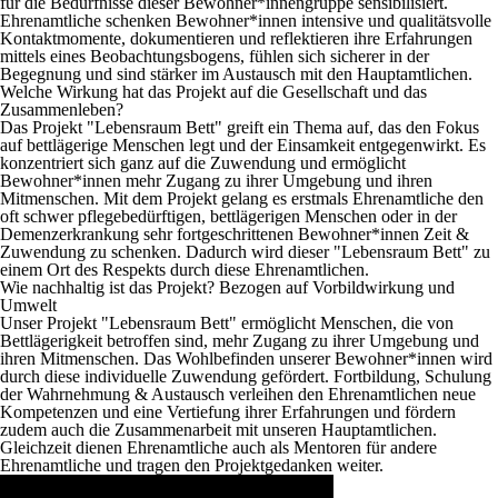
für die Bedürfnisse dieser Bewohner*innengruppe sensibilisiert.
Ehrenamtliche schenken Bewohner*innen intensive und qualitätsvolle
Kontaktmomente, dokumentieren und reflektieren ihre Erfahrungen
mittels eines Beobachtungsbogens, fühlen sich sicherer in der
Begegnung und sind stärker im Austausch mit den Hauptamtlichen.
Welche Wirkung hat das Projekt auf die Gesellschaft und das
Zusammenleben?
Das Projekt "Lebensraum Bett" greift ein Thema auf, das den Fokus
auf bettlägerige Menschen legt und der Einsamkeit entgegenwirkt. Es
konzentriert sich ganz auf die Zuwendung und ermöglicht
Bewohner*innen mehr Zugang zu ihrer Umgebung und ihren
Mitmenschen. Mit dem Projekt gelang es erstmals Ehrenamtliche den
oft schwer pflegebedürftigen, bettlägerigen Menschen oder in der
Demenzerkrankung sehr fortgeschrittenen Bewohner*innen Zeit &
Zuwendung zu schenken. Dadurch wird dieser "Lebensraum Bett" zu
einem Ort des Respekts durch diese Ehrenamtlichen.
Wie nachhaltig ist das Projekt? Bezogen auf Vorbildwirkung und
Umwelt
Unser Projekt "Lebensraum Bett" ermöglicht Menschen, die von
Bettlägerigkeit betroffen sind, mehr Zugang zu ihrer Umgebung und
ihren Mitmenschen. Das Wohlbefinden unserer Bewohner*innen wird
durch diese individuelle Zuwendung gefördert. Fortbildung, Schulung
der Wahrnehmung & Austausch verleihen den Ehrenamtlichen neue
Kompetenzen und eine Vertiefung ihrer Erfahrungen und fördern
zudem auch die Zusammenarbeit mit unseren Hauptamtlichen.
Gleichzeit dienen Ehrenamtliche auch als Mentoren für andere
Ehrenamtliche und tragen den Projektgedanken weiter.