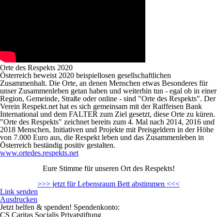
Orte des Respekts 2020
Österreich beweist 2020 beispiellosen gesellschaftlichen
Zusammenhalt. Die Orte, an denen Menschen etwas Besonderes für
unser Zusammenleben getan haben und weiterhin tun - egal ob in einer
Region, Gemeinde, Straße oder online - sind "Orte des Respekts". Der
Verein Respekt.net hat es sich gemeinsam mit der Raiffeisen Bank
International und dem FALTER zum Ziel gesetzt, diese Orte zu küren.
"Orte des Respekts" zeichnet bereits zum 4. Mal nach 2014, 2016 und
2018 Menschen, Initiativen und Projekte mit Preisgeldern in der Höhe
von 7.000 Euro aus, die Respekt leben und das Zusammenleben in
Österreich beständig positiv gestalten.
www.ortedes.respekts.net
Eure Stimme für unseren Ort des Respekts!
>>> jetzt für Lebensraum Bett abstimmen <<<
Link senden
Ausdrucken
Jetzt helfen
& spenden! Spendenkonto:
CS Caritas Socialis Privatstiftung