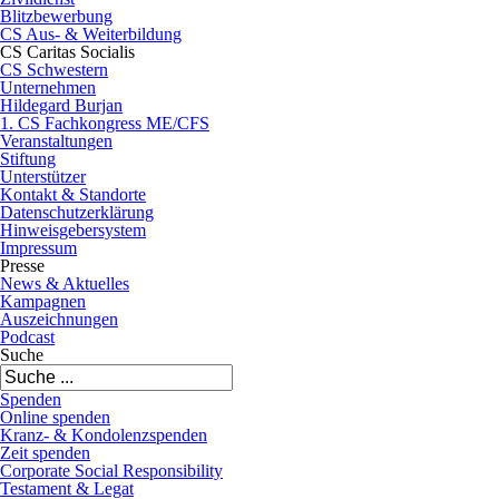
Blitzbewerbung
CS Aus- & Weiterbildung
CS Caritas Socialis
CS Schwestern
Unternehmen
Hildegard Burjan
1. CS Fachkongress ME/CFS
Veranstaltungen
Stiftung
Unterstützer
Kontakt & Standorte
Datenschutzerklärung
Hinweisgebersystem
Impressum
Presse
News & Aktuelles
Kampagnen
Auszeichnungen
Podcast
Suche
Spenden
Online spenden
Kranz- & Kondolenzspenden
Zeit spenden
Corporate Social Responsibility
Testament & Legat