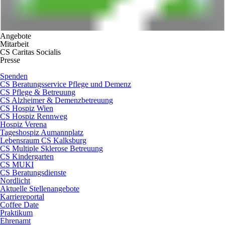
Angebote
Mitarbeit
CS Caritas Socialis
Presse
Spenden
CS Beratungsservice Pflege und Demenz
CS Pflege & Betreuung
CS Alzheimer & Demenzbetreuung
CS Hospiz Wien
CS Hospiz Rennweg
Hospiz Verena
Tageshospiz Aumannplatz
Lebensraum CS Kalksburg
CS Multiple Sklerose Betreuung
CS Kindergarten
CS MUKI
CS Beratungsdienste
Nordlicht
Aktuelle Stellenangebote
Karriereportal
Coffee Date
Praktikum
Ehrenamt