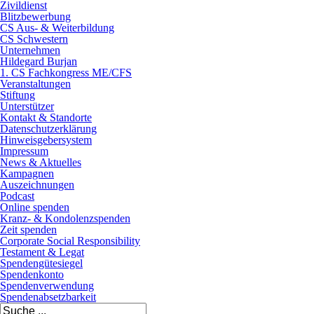
Zivildienst
Blitzbewerbung
CS Aus- & Weiterbildung
CS Schwestern
Unternehmen
Hildegard Burjan
1. CS Fachkongress ME/CFS
Veranstaltungen
Stiftung
Unterstützer
Kontakt & Standorte
Datenschutzerklärung
Hinweisgebersystem
Impressum
News & Aktuelles
Kampagnen
Auszeichnungen
Podcast
Online spenden
Kranz- & Kondolenzspenden
Zeit spenden
Corporate Social Responsibility
Testament & Legat
Spendengütesiegel
Spendenkonto
Spendenverwendung
Spendenabsetzbarkeit