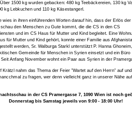
. Über 1500 kg wurden gebacken: 480 kg Teebäckereien, 130 kg Vani
00 kg Lebkuchen und 110 kg Käsestangerl.
 wies in ihren einführenden Worten darauf hin, dass der Erlös der
schau den Menschen zu Gute kommt, die die CS in den CS
ensten und im CS Haus für Mutter und Kind begleitet. Eine Wohnu
 für Mutter und Kind gehört, konnte einer Familie aus Afghanist
estellt werden, Sr. Walburga Starkl unterstützt P. Hanna Ghoneim,
kitischen Gemeinde für Menschen in Syrien einsetzt und ein Büro
. Seit Anfang November wohnt ein Paar aus Syrien in der Pramerg
 Krätzl nahm das Thema der Feier "Wartet auf den Herrn" auf und
ancchmal zu fragen, wer denn vielleicht ganz in unserer Nähe au
nachtsschau in der CS Pramergasse 7, 1090 Wien ist noch geö
Donnerstag bis Samstag jeweils von 9:00 - 18:00 Uhr!