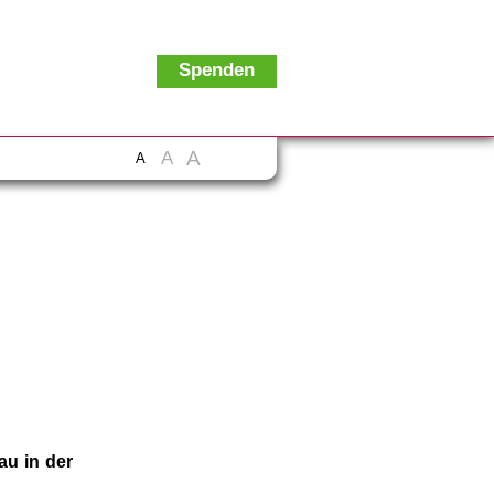
Spenden
A
A
A
u in der