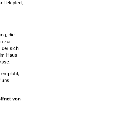
llekipferl,
ng, die
an zur
 der sich
 im Haus
asse.
 empfahl,
f uns
ffnet von