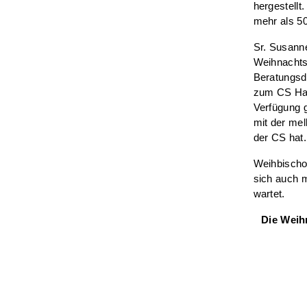
hergestellt
mehr als 5
Sr. Susanne
Weihnachts
Beratungsdi
zum CS Haus
Verfügung g
mit der mel
der CS hat
Weihbischof
sich auch m
wartet.
Die Weih