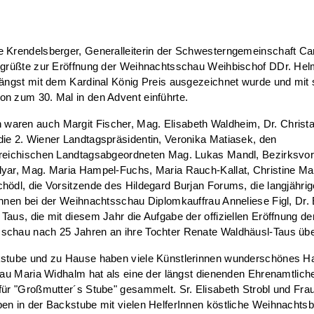
 Krendelsberger, Generalleiterin der Schwesterngemeinschaft Car
egrüßte zur Eröffnung der Weihnachtsschau Weihbischof DDr. Helm
längst mit dem Kardinal König Preis ausgezeichnet wurde und mit 
n zum 30. Mal in den Advent einführte.
aren auch Margit Fischer, Mag. Elisabeth Waldheim, Dr. Christ
ie 2. Wiener Landtagspräsidentin, Veronika Matiasek, den
rreichischen Landtagsabgeordneten Mag. Lukas Mandl, Bezirksvor
yar, Mag. Maria Hampel-Fuchs, Maria Rauch-Kallat, Christine Mar
hödl, die Vorsitzende des Hildegard Burjan Forums, die langjähri
innen bei der Weihnachtsschau Diplomkauffrau Anneliese Figl, Dr.
Taus, die mit diesem Jahr die Aufgabe der offiziellen Eröffnung de
schau nach 25 Jahren an ihre Tochter Renate Waldhäusl-Taus üb
kstube und zu Hause haben viele Künstlerinnen wunderschönes 
Frau Maria Widhalm hat als eine der längst dienenden Ehrenamtlich
für "Großmutter´s Stube" gesammelt. Sr. Elisabeth Strobl und Fra
en in der Backstube mit vielen HelferInnen köstliche Weihnachts