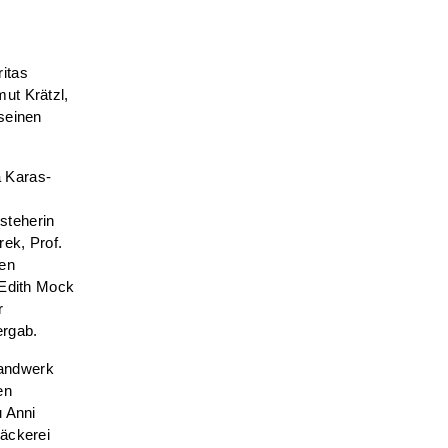
itas
ut Krätzl,
seinen
a Karas-
steherin
ek, Prof.
gen
 Edith Mock
r
ergab.
Handwerk
en
u Anni
bäckerei