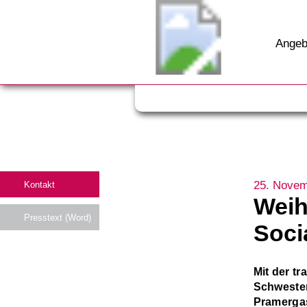
Angeb
25. Novem
Kontakt
Weih
Presstext (Word)
Socia
Mit der tr
Schwester
Pramergas