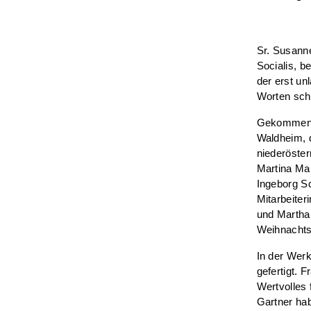
Sr. Susanne
Socialis, b
der erst un
Worten scho
Gekommen w
Waldheim, d
niederöste
Martina Mal
Ingeborg Sc
Mitarbeiter
und Martha 
Weihnachts
In der Wer
gefertigt. 
Wertvolles 
Gartner hab