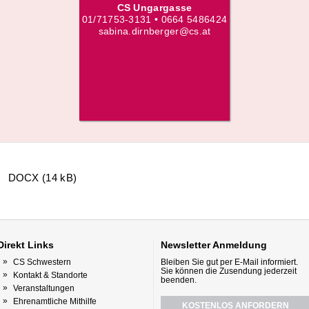
CS Ungargasse
01/71753-3131 • 0664 5486424
sabina.dirnberger@cs.at
DOCX (14 kB)
Direkt
Links
Newsletter
Anmeldung
CS Schwestern
Bleiben Sie gut per E-Mail informiert.
Sie können die Zusendung jederzeit
Kontakt & Standorte
beenden.
Veranstaltungen
Ehrenamtliche Mithilfe
KOSTENLOS ANFORDERN