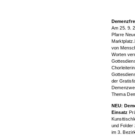
Demenzfreu
Am 25. 9. 2
Pfarre Neu
Marktplatz.
von Mensch
Worten verm
Gottesdien
Chorleiteri
Gottesdien
der Gratisf
Demenzwegb
Thema Demen
NEU: Deme
Einsatz
Pr
Kunsttischl
und Folder
im 3. Bezir