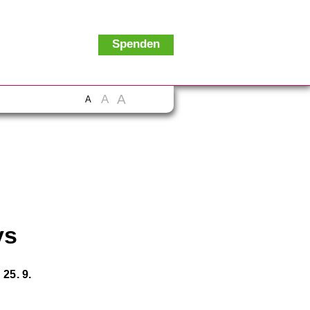
Spenden
A
A
A
ys
25. 9.