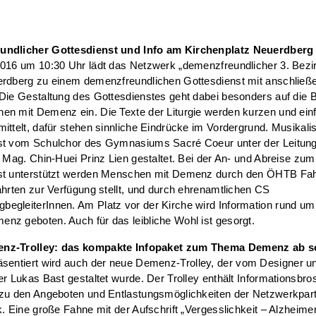
ndlicher Gottesdienst und Info am Kirchenplatz Neuerdberg
016 um 10:30 Uhr lädt das Netzwerk „demenzfreundlicher 3. Bezir
erdberg zu einem demenzfreundlichen Gottesdienst mit anschlie
Die Gestaltung des Gottesdienstes geht dabei besonders auf die 
en mit Demenz ein. Die Texte der Liturgie werden kurzen und ein
ittelt, dafür stehen sinnliche Eindrücke im Vordergrund. Musikali
st vom Schulchor des Gymnasiums Sacré Coeur unter der Leitun
n Mag. Chin-Huei Prinz Lien gestaltet. Bei der An- und Abreise zum
st unterstützt werden Menschen mit Demenz durch den ÖHTB Fah
ahrten zur Verfügung stellt, und durch ehrenamtlichen CS
egleiterInnen. Am Platz vor der Kirche wird Information rund um
z geboten. Auch für das leibliche Wohl ist gesorgt.
nz-Trolley: das kompakte Infopaket zum Thema Demenz ab so
äsentiert wird auch der neue Demenz-Trolley, der vom Designer u
er Lukas Bast gestaltet wurde. Der Trolley enthält Informationsbr
 zu den Angeboten und Entlastungsmöglichkeiten der Netzwerkpar
k. Eine große Fahne mit der Aufschrift „Vergesslichkeit – Alzheime