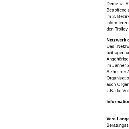
Demenz. Re
Betroffene
im 3. Bezi
informieren
den Trolley
Netzwerk d
Das „Netzw
beitragen u
Angehörigen
im Jänner 2
Alzheimer A
Organisatio
auch Organi
z.B. die Vo
Informati
Vera Lang
Beratungss