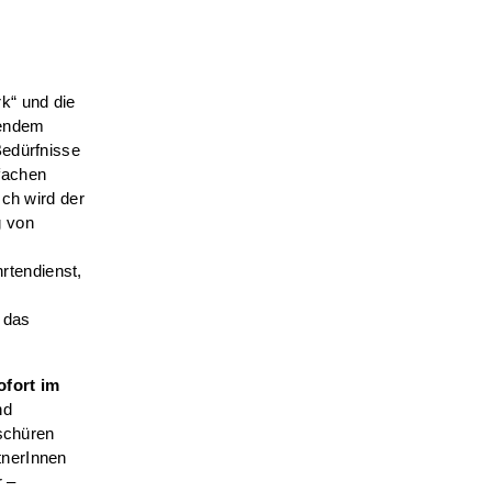
k“ und die
ßendem
Bedürfnisse
fachen
sch wird der
g von
rtendienst,
 das
fort im
nd
oschüren
tnerInnen
r –