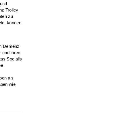
 und
z Trolley
oten zu
etc. können
von Demenz
 und ihren
tas Socialis
pe
ben als
aben wie