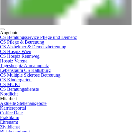
Angebote
CS Beratungsservice Pflege und Demenz
CS Pflege & Betreuung
CS Alzheimer & Demenzbetreuung
CS Hospiz Wien
CS Hospiz Rennweg
Hospiz Verena
Tageshospiz Aumannplatz
Lebensraum CS Kalksburg
CS Multiple Sklerose Betreuung
CS Kindergarten
CS MUKI
CS Beratungsdienste
Nordlicht
Mitarbeit
Aktuelle Stellenangebote
Karriereportal
Coffee Date
Praktikum
Ehrenamt
Zivildienst
Blitzbewerbung