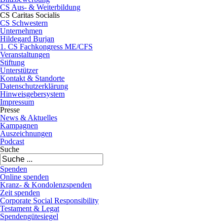
CS Aus- & Weiterbildung
CS Caritas Socialis
CS Schwestern
Unternehmen
Hildegard Burjan
1. CS Fachkongress ME/CFS
Veranstaltungen
Stiftung
Unterstützer
Kontakt & Standorte
Datenschutzerklärung
Hinweisgebersystem
Impressum
Presse
News & Aktuelles
Kampagnen
Auszeichnungen
Podcast
Suche
Spenden
Online spenden
Kranz- & Kondolenzspenden
Zeit spenden
Corporate Social Responsibility
Testament & Legat
Spendengütesiegel