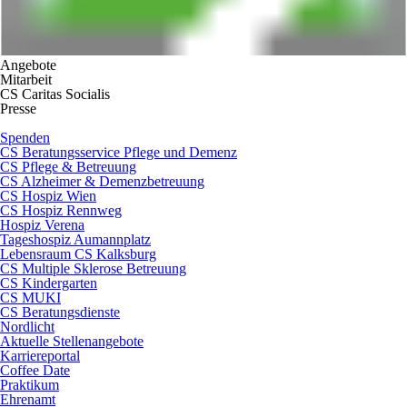
Angebote
Mitarbeit
CS Caritas Socialis
Presse
Spenden
CS Beratungsservice Pflege und Demenz
CS Pflege & Betreuung
CS Alzheimer & Demenzbetreuung
CS Hospiz Wien
CS Hospiz Rennweg
Hospiz Verena
Tageshospiz Aumannplatz
Lebensraum CS Kalksburg
CS Multiple Sklerose Betreuung
CS Kindergarten
CS MUKI
CS Beratungsdienste
Nordlicht
Aktuelle Stellenangebote
Karriereportal
Coffee Date
Praktikum
Ehrenamt