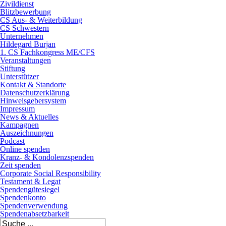
Zivildienst
Blitzbewerbung
CS Aus- & Weiterbildung
CS Schwestern
Unternehmen
Hildegard Burjan
1. CS Fachkongress ME/CFS
Veranstaltungen
Stiftung
Unterstützer
Kontakt & Standorte
Datenschutzerklärung
Hinweisgebersystem
Impressum
News & Aktuelles
Kampagnen
Auszeichnungen
Podcast
Online spenden
Kranz- & Kondolenzspenden
Zeit spenden
Corporate Social Responsibility
Testament & Legat
Spendengütesiegel
Spendenkonto
Spendenverwendung
Spendenabsetzbarkeit