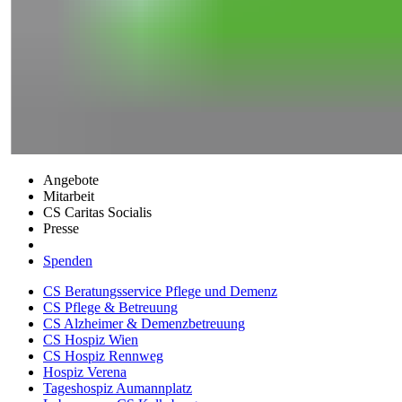
Angebote
Mitarbeit
CS Caritas Socialis
Presse
Spenden
CS Beratungsservice Pflege und Demenz
CS Pflege & Betreuung
CS Alzheimer & Demenzbetreuung
CS Hospiz Wien
CS Hospiz Rennweg
Hospiz Verena
Tageshospiz Aumannplatz