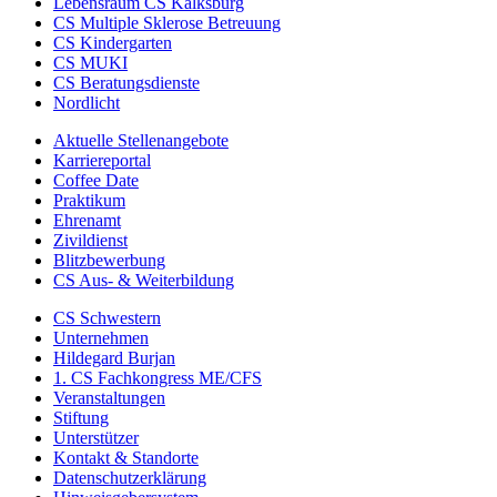
Lebensraum CS Kalksburg
CS Multiple Sklerose Betreuung
CS Kindergarten
CS MUKI
CS Beratungsdienste
Nordlicht
Aktuelle Stellenangebote
Karriereportal
Coffee Date
Praktikum
Ehrenamt
Zivildienst
Blitzbewerbung
CS Aus- & Weiterbildung
CS Schwestern
Unternehmen
Hildegard Burjan
1. CS Fachkongress ME/CFS
Veranstaltungen
Stiftung
Unterstützer
Kontakt & Standorte
Datenschutzerklärung