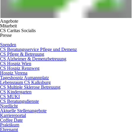
Angebote
Mitarbeit
CS Caritas Socialis
Presse
Spenden
CS Beratungsservice Pflege und Demenz
CS Pflege & Betreuung
CS Alzheimer & Demenzbetreuung
CS Hospiz Wien
CS Hospiz Rennweg
Hospiz Verena
Tageshospiz Aumannplatz
Lebensraum CS Kalksburg
CS Multiple Sklerose Betreuung
CS Kindergarten
CS MUKI
CS Beratungsdienste
Nordlicht
Aktuelle Stellenangebote
Karriereportal
Coffee Date
Praktikum
Ehrenamt