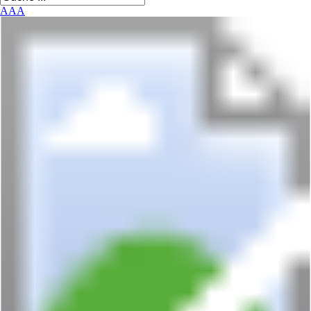
A
A
A