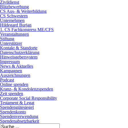
Zivildienst
Blitzbewerbung
CS Aus- & Weiterbildung
CS Schwestern
Unternehmen
Hildegard Burjan
1. CS Fachkongress ME/CFS
Veranstaltungen
Stiftung
Unterstützer
Kontakt & Standorte
Datenschutzerklärung
Hinweisgebersystem
Impressum
News & Aktuelles
Kampagnen
Auszeichnungen
Podcast
Online spenden
Kranz- & Kondolenzspenden
Zeit spenden
Corporate Social Responsibility
Testament & Legat
Spendengütesiegel
Spendenkonto
Spendenverwendung
Spendenabsetzbarkeit