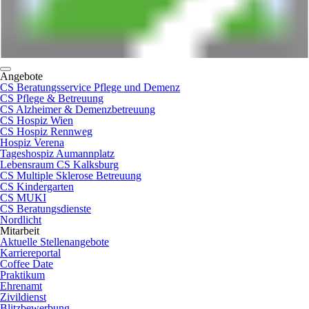
Angebote
CS Beratungsservice Pflege und Demenz
CS Pflege & Betreuung
CS Alzheimer & Demenzbetreuung
CS Hospiz Wien
CS Hospiz Rennweg
Hospiz Verena
Tageshospiz Aumannplatz
Lebensraum CS Kalksburg
CS Multiple Sklerose Betreuung
CS Kindergarten
CS MUKI
CS Beratungsdienste
Nordlicht
Mitarbeit
Aktuelle Stellenangebote
Karriereportal
Coffee Date
Praktikum
Ehrenamt
Zivildienst
Blitzbewerbung