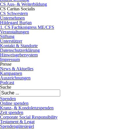
CS Aus- & Weiterbildung
CS Caritas Socialis
CS Schwestern
Unternehmen
Hildegard Burjan
1. CS Fachkongress ME/CFS
Veranstaltungen
Stiftung
Unterstützer
Kontakt & Standorte
Datenschutzerklärung
Hinweisgebersystem
Impressum
Presse
News & Aktuelles
Kampagnen
Auszeichnungen
Podcast
Suche
Spenden
Online spenden
Kranz- & Kondolenzspenden
Zeit spenden
Corporate Social Responsibility
Testament & Legat
Spendengütesiegel