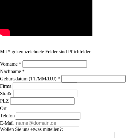
Mit * gekennzeichnete Felder sind Pflichfelder.
Vorname
*
Nachname
*
Geburtsdatum (TT/MM/JJJJ)
*
Firma
Straße
PLZ
Ort
Telefon
E-Mail
Wollen Sie uns etwas mitteilen?: