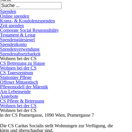
Spenden
Online spenden
Kranz- & Kondolenzspenden
Zeit spenden
Corporate Social Responsibility
Testament & Legat
Spendengütesiegel
Spendenkonto
Spendenverwendung
Spendenabsetzbarkeit
Wohnen bei der CS
CS Betreuung zu Hause
Wohnen bei der CS
CS Tageszentrum
Stationäre Pflege
Offener Mittagstisch
Pflegemodell der Mäeutik
Am Lebensende
Angebote
CS Pflege & Betreuung
Wohnen bei der CS
Wohnen bei der CS
in der CS Pramergasse, 1090 Wien, Pramergasse 7
Die CS Caritas Socialis stellt Wohnungen zur Verfügung, die
klein und überschaubar sind,