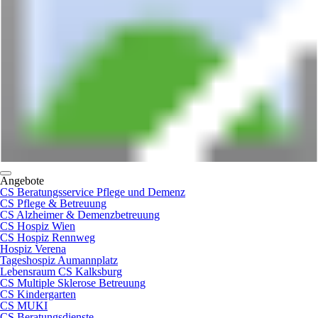
Angebote
CS Beratungsservice Pflege und Demenz
CS Pflege & Betreuung
CS Alzheimer & Demenzbetreuung
CS Hospiz Wien
CS Hospiz Rennweg
Hospiz Verena
Tageshospiz Aumannplatz
Lebensraum CS Kalksburg
CS Multiple Sklerose Betreuung
CS Kindergarten
CS MUKI
CS Beratungsdienste