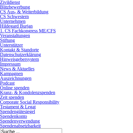
Zivildienst
Blitzbewerbung
CS Aus- & Weiterbildung
CS Schwestern
Unternehmen
Hildegard Burjan
1. CS Fachkongress ME/CFS
Veranstaltungen
Stiftung
Unterstützer
Kontakt & Standorte
Datenschutzerklärung
Hinweisgebersystem
Impressum
News & Aktuelles
Kampagnen
Auszeichnungen
Podcast
Online spenden
Kranz- & Kondolenzspenden
Zeit spenden
Corporate Social Responsibility
Testament & Legat
Spendengütesiegel
Spendenkonto
Spendenverwendung
Spendenabsetzbarkeit