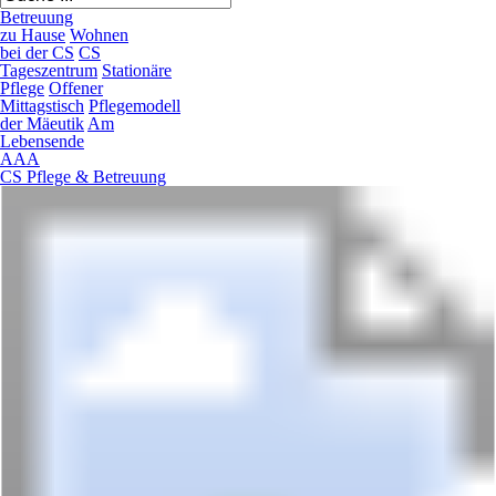
Betreuung
zu Hause
Wohnen
bei der CS
CS
Tageszentrum
Stationäre
Pflege
Offener
Mittagstisch
Pflegemodell
der Mäeutik
Am
Lebensende
A
A
A
CS Pflege & Betreuung