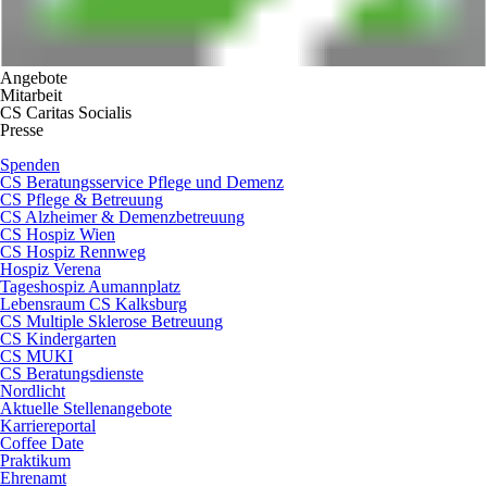
Angebote
Mitarbeit
CS Caritas Socialis
Presse
Spenden
CS Beratungsservice Pflege und Demenz
CS Pflege & Betreuung
CS Alzheimer & Demenzbetreuung
CS Hospiz Wien
CS Hospiz Rennweg
Hospiz Verena
Tageshospiz Aumannplatz
Lebensraum CS Kalksburg
CS Multiple Sklerose Betreuung
CS Kindergarten
CS MUKI
CS Beratungsdienste
Nordlicht
Aktuelle Stellenangebote
Karriereportal
Coffee Date
Praktikum
Ehrenamt