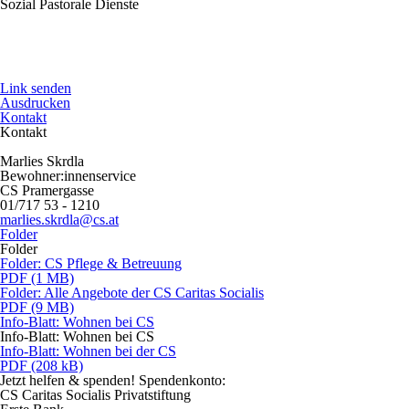
Sozial Pastorale Dienste
Link senden
Ausdrucken
Kontakt
Kontakt
Marlies Skrdla
Bewohner:innenservice
CS Pramergasse
01/717 53 - 1210
marlies.skrdla@cs.at
Folder
Folder
Folder: CS Pflege & Betreuung
PDF (1 MB)
Folder: Alle Angebote der CS Caritas Socialis
PDF (9 MB)
Info-Blatt: Wohnen bei CS
Info-Blatt: Wohnen bei CS
Info-Blatt: Wohnen bei der CS
PDF (208 kB)
Jetzt helfen
& spenden! Spendenkonto:
CS Caritas Socialis Privatstiftung