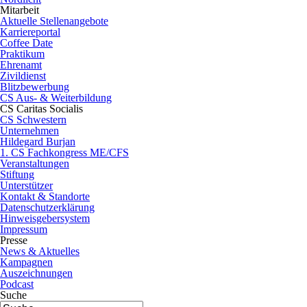
Mitarbeit
Aktuelle Stellenangebote
Karriereportal
Coffee Date
Praktikum
Ehrenamt
Zivildienst
Blitzbewerbung
CS Aus- & Weiterbildung
CS Caritas Socialis
CS Schwestern
Unternehmen
Hildegard Burjan
1. CS Fachkongress ME/CFS
Veranstaltungen
Stiftung
Unterstützer
Kontakt & Standorte
Datenschutzerklärung
Hinweisgebersystem
Impressum
Presse
News & Aktuelles
Kampagnen
Auszeichnungen
Podcast
Suche