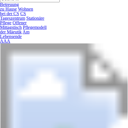
Betreuung
zu Hause
Wohnen
bei der CS
CS
Tageszentrum
Stationäre
Pflege
Offener
Mittagstisch
Pflegemodell
der Mäeutik
Am
Lebensende
A
A
A