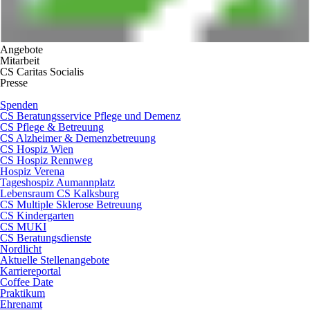
Angebote
Mitarbeit
CS Caritas Socialis
Presse
Spenden
CS Beratungsservice Pflege und Demenz
CS Pflege & Betreuung
CS Alzheimer & Demenzbetreuung
CS Hospiz Wien
CS Hospiz Rennweg
Hospiz Verena
Tageshospiz Aumannplatz
Lebensraum CS Kalksburg
CS Multiple Sklerose Betreuung
CS Kindergarten
CS MUKI
CS Beratungsdienste
Nordlicht
Aktuelle Stellenangebote
Karriereportal
Coffee Date
Praktikum
Ehrenamt