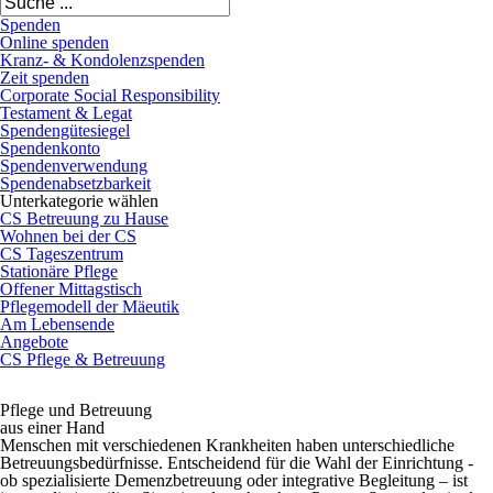
Spenden
Online spenden
Kranz- & Kondolenzspenden
Zeit spenden
Corporate Social Responsibility
Testament & Legat
Spendengütesiegel
Spendenkonto
Spendenverwendung
Spendenabsetzbarkeit
Unterkategorie wählen
CS Betreuung zu Hause
Wohnen bei der CS
CS Tageszentrum
Stationäre Pflege
Offener Mittagstisch
Pflegemodell der Mäeutik
Am Lebensende
Angebote
CS Pflege & Betreuung
Pflege und Betreuung
aus einer Hand
Menschen mit verschiedenen Krankheiten haben unterschiedliche
Betreuungsbedürfnisse. Entscheidend für die Wahl der Einrichtung -
ob spezialisierte Demenzbetreuung oder integrative Begleitung – ist