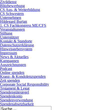
Zivildienst
Blitzbewerbung
CS Aus- & Weiterbildung
CS Schwestern
Unternehmen
Hildegard Burjan
1. CS Fachkongress ME/CFS
Veranstaltungen
Stiftung
Unterstützer
Kontakt & Standorte
Datenschutzerklärung
Hinweisgebersystem
Impressum
News & Aktuelles
Kampagnen
Auszeichnungen
Podcast
Online spenden
Kranz- & Kondolenzspenden
Zeit spenden
Corporate Social Responsibility
Testament & Legat
Spendengütesiegel
Spendenkonto
Spendenverwendung
Spendenabsetzbarkeit