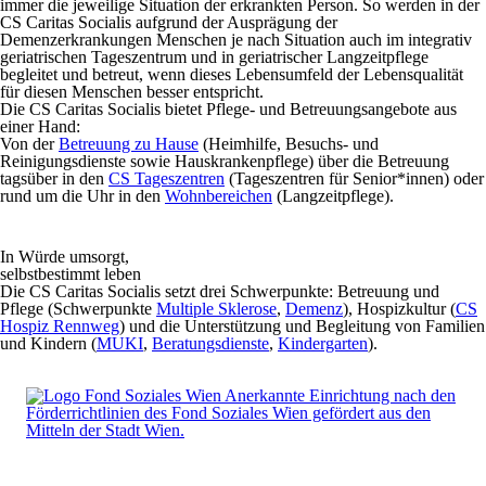
immer die jeweilige Situation der erkrankten Person. So werden in der
CS Caritas Socialis aufgrund der Ausprägung der
Demenzerkrankungen Menschen je nach Situation auch im
integrativ
geriatrischen Tageszentrum und in geriatrischer Langzeitpflege
begle
itet und betreut, wenn dieses Lebensumfeld der Lebensqualität
für diesen Menschen besser entspricht.
Die CS Caritas Socialis bietet Pflege- und Betreuungsangebote aus
einer Hand:
Von der
Betreuung zu Hause
(Heimhilfe, Besuchs- und
Reinigungsdienste sowie Hauskrankenpflege) über die Betreuung
tagsüber in den
CS Tageszentren
(Tageszentren für Senior*innen) oder
rund um die Uhr in den
Wohnbereichen
(Langzeitpflege).
In Würde umsorgt,
selbstbestimmt leben
Die CS Caritas Socialis setzt drei Schwerpunkte: Betreuung und
Pflege (Schwerpunkte
Multiple Sklerose
,
Demenz
), Hospizkultur (
CS
Hospiz Rennweg
) und die Unterstützung und Begleitung von Familien
und Kindern (
MUKI
,
Beratungsdienste
,
Kindergarten
).