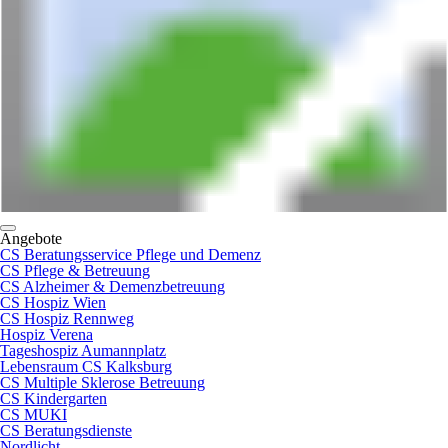
Angebote
CS Beratungsservice Pflege und Demenz
CS Pflege & Betreuung
CS Alzheimer & Demenzbetreuung
CS Hospiz Wien
CS Hospiz Rennweg
Hospiz Verena
Tageshospiz Aumannplatz
Lebensraum CS Kalksburg
CS Multiple Sklerose Betreuung
CS Kindergarten
CS MUKI
CS Beratungsdienste
Nordlicht