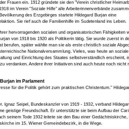
der Frauen ein. 1912 gründete sie den "Verein christlicher Heimarb
1918 im Verein "Soziale Hilfe" alle Arbeiterinnenverbände zusamm
evölkerung des Erzgebirges startete Hildegard Burjan eine
laktion. Sie rief auch die Familienhilfe im Sudetenland ins Leben.
hrer hervorragenden sozialen und organisatorischen Fähigkeiten 
urjan von 1918 bis 1920 als Politikerin tätig. Sie wurde zuerst in 
 berufen, später wählte man sie als erste christlich soziale Abgeo
terreichische Nationalversammlung. Vieles, was heute an soziale
ltung und Einrichtung des Staates selbstverständlich erscheint, is
zu verdanken. Andere ihrer Initiativen sind auch heute noch nicht re
 Burjan im Parlament
eresse für die Politik gehört zum praktischen Christentum." Hildega
Dr. Ignaz Seipel, Bundeskanzler von 1919 - 1932, verband Hildega
ine geistige Freundschaft. Er unterstützte sie beim Aufbau der Cari
ach seinem Tode 1932 leitete sie den Bau einer Gedächtniskirche,
skirche im 15. Wiener Gemeindebezirk, in die Wege.