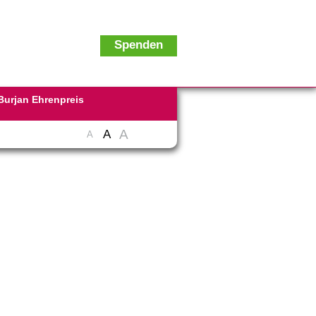
Spenden
Burjan Ehrenpreis
A
A
A