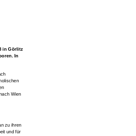
 in Görlitz
boren. In
ach
holischen
en
 nach Wien
an zu ihren
eit und für