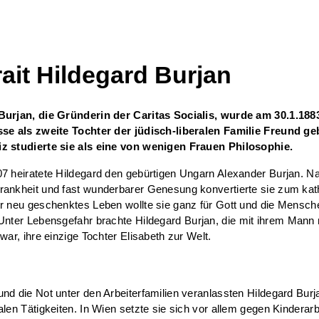
rait Hildegard Burjan
Burjan, die Gründerin der Caritas Socialis, wurde am 30.1.1883
sse als zweite Tochter der jüdisch-liberalen Familie Freund ge
z studierte sie als eine von wenigen Frauen Philosophie.
7 heiratete Hildegard den gebürtigen Ungarn Alexander Burjan. N
rankheit und fast wunderbarer Genesung konvertierte sie zum kat
r neu geschenktes Leben wollte sie ganz für Gott und die Mensch
Unter Lebensgefahr brachte Hildegard Burjan, die mit ihrem Mann
 war, ihre einzige Tochter Elisabeth zur Welt.
nd die Not unter den Arbeiterfamilien veranlassten Hildegard Burj
alen Tätigkeiten. In Wien setzte sie sich vor allem gegen Kinderarb