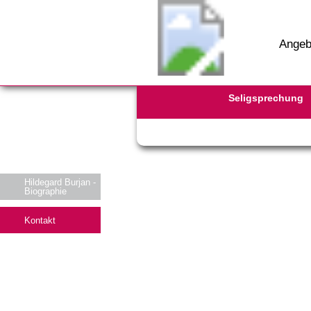
Angeb
Seligsprechung
Hildegard Burjan -
Biographie
Kontakt