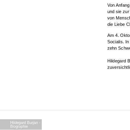
Von Anfang 
und sie zur
von Mensche
die Liebe Ch
Am 4. Okto
Socialis. I
zehn Schwe
Hildegard B
zuversichtli
Hildegard Burjan -
Biographie