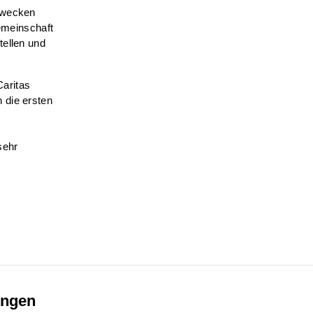
u wecken
Gemeinschaft
tellen und
aritas
 die ersten
sehr
ungen