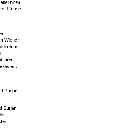
eiterinnen"
en. Für die
war
den Wiener
rdnete in
r
t ihrer
alisiert.
rd Burjan
rd Burjan
tas
 der