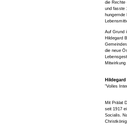
die Rechte 
und fasste 
hungernde B
Lebensmitte
Auf Grund i
Hildegard B
Gemeinderat
die neue Ös
Lebensgesta
Mitwirkung 
Hildegard
"Volles Int
Mit Prälat 
seit 1917 e
Socialis. N
Christkönig