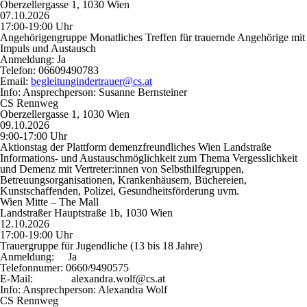
Oberzellergasse 1, 1030 Wien
07.10.2026
17:00-19:00 Uhr
Angehörigengruppe Monatliches Treffen für trauernde Angehörige mit
Impuls und Austausch
Anmeldung:
Ja
Telefon:
06609490783
Email:
begleitungindertrauer@cs.at
Info:
Ansprechperson: Susanne Bernsteiner
CS Rennweg
Oberzellergasse 1, 1030 Wien
09.10.2026
9:00-17:00 Uhr
Aktionstag der Plattform demenzfreundliches Wien Landstraße
Informations- und Austauschmöglichkeit zum Thema Vergesslichkeit
und Demenz mit Vertreter:innen von Selbsthilfegruppen,
Betreuungsorganisationen, Krankenhäusern, Büchereien,
Kunstschaffenden, Polizei, Gesundheitsförderung uvm.
Wien Mitte – The Mall
Landstraßer Hauptstraße 1b, 1030 Wien
12.10.2026
17:00-19:00 Uhr
Trauergruppe für Jugendliche (13 bis 18 Jahre)
Anmeldung:
Ja
Telefonnumer:
0660/9490575
E-Mail:
alexandra.wolf@cs.at
Info:
Ansprechperson: Alexandra Wolf
CS Rennweg