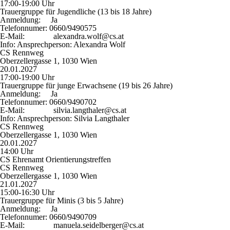
17:00-19:00 Uhr
Trauergruppe für Jugendliche (13 bis 18 Jahre)
Anmeldung:
Ja
Telefonnumer:
0660/9490575
E-Mail:
alexandra.wolf@cs.at
Info:
Ansprechperson: Alexandra Wolf
CS Rennweg
Oberzellergasse 1, 1030 Wien
20.01.2027
17:00-19:00 Uhr
Trauergruppe für junge Erwachsene (19 bis 26 Jahre)
Anmeldung:
Ja
Telefonnumer:
0660/9490702
E-Mail:
silvia.langthaler@cs.at
Info:
Ansprechperson: Silvia Langthaler
CS Rennweg
Oberzellergasse 1, 1030 Wien
20.01.2027
14:00 Uhr
CS Ehrenamt Orientierungstreffen
CS Rennweg
Oberzellergasse 1, 1030 Wien
21.01.2027
15:00-16:30 Uhr
Trauergruppe für Minis (3 bis 5 Jahre)
Anmeldung:
Ja
Telefonnumer:
0660/9490709
E-Mail:
manuela.seidelberger@cs.at