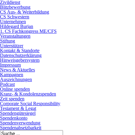
Zivildienst
Blitzbewerbung
CS Aus- & Weiterbildung
CS Schwestern
Unternehmen
Hildegard Burjan
1. CS Fachkongress ME/CFS
Veranstaltungen
Stiftung
Unterstützer
Kontakt & Standorte
Datenschutzerklärung
Hinweisgebersystem
Impressum
News & Aktuelles
Kampagnen
Auszeichnungen
Podcast
Online spenden
Kranz- & Kondolenzspenden
Zeit spenden
Corporate Social Responsibility
Testament & Legat
Spendengütesiegel
Spendenkonto
Spendenverwendung
Spendenabsetzbarkeit