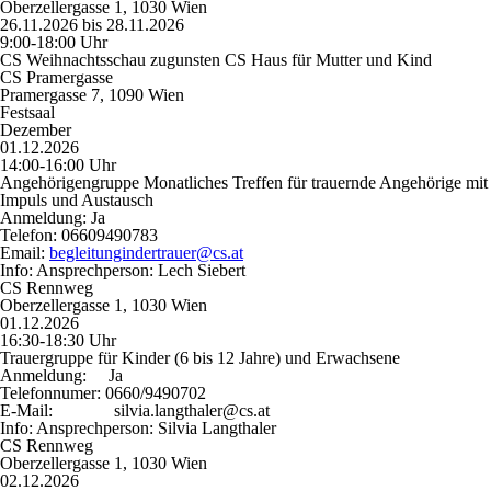
Oberzellergasse 1, 1030 Wien
26.11.2026 bis 28.11.2026
9:00-18:00 Uhr
CS Weihnachtsschau zugunsten CS Haus für Mutter und Kind
CS Pramergasse
Pramergasse 7, 1090 Wien
Festsaal
Dezember
01.12.2026
14:00-16:00 Uhr
Angehörigengruppe Monatliches Treffen für trauernde Angehörige mit
Impuls und Austausch
Anmeldung:
Ja
Telefon:
06609490783
Email:
begleitungindertrauer@cs.at
Info:
Ansprechperson: Lech Siebert
CS Rennweg
Oberzellergasse 1, 1030 Wien
01.12.2026
16:30-18:30 Uhr
Trauergruppe für Kinder (6 bis 12 Jahre) und Erwachsene
Anmeldung:
Ja
Telefonnumer:
0660/9490702
E-Mail:
silvia.langthaler@cs.at
Info:
Ansprechperson: Silvia Langthaler
CS Rennweg
Oberzellergasse 1, 1030 Wien
02.12.2026