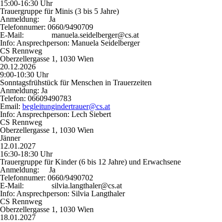
15:00-16:30 Uhr
Trauergruppe für Minis (3 bis 5 Jahre)
Anmeldung:
Ja
Telefonnumer:
0660/9490709
E-Mail:
manuela.seidelberger@cs.at
Info:
Ansprechperson: Manuela Seidelberger
CS Rennweg
Oberzellergasse 1, 1030 Wien
20.12.2026
9:00-10:30 Uhr
Sonntagsfrühstück für Menschen in Trauerzeiten
Anmeldung:
Ja
Telefon:
06609490783
Email:
begleitungindertrauer@cs.at
Info:
Ansprechperson: Lech Siebert
CS Rennweg
Oberzellergasse 1, 1030 Wien
Jänner
12.01.2027
16:30-18:30 Uhr
Trauergruppe für Kinder (6 bis 12 Jahre) und Erwachsene
Anmeldung:
Ja
Telefonnumer:
0660/9490702
E-Mail:
silvia.langthaler@cs.at
Info:
Ansprechperson: Silvia Langthaler
CS Rennweg
Oberzellergasse 1, 1030 Wien
18.01.2027