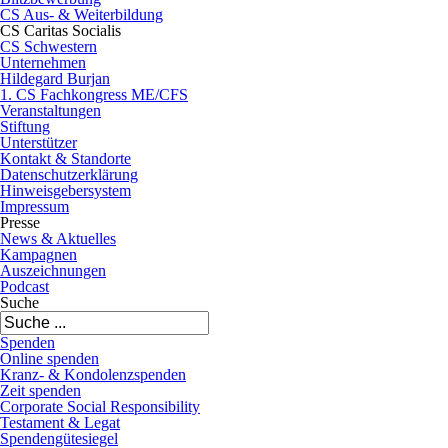
CS Aus- & Weiterbildung
CS Caritas Socialis
CS Schwestern
Unternehmen
Hildegard Burjan
1. CS Fachkongress ME/CFS
Veranstaltungen
Stiftung
Unterstützer
Kontakt & Standorte
Datenschutzerklärung
Hinweisgebersystem
Impressum
Presse
News & Aktuelles
Kampagnen
Auszeichnungen
Podcast
Suche
Spenden
Online spenden
Kranz- & Kondolenzspenden
Zeit spenden
Corporate Social Responsibility
Testament & Legat
Spendengütesiegel