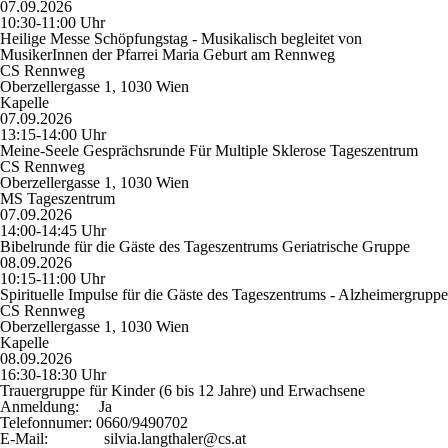
07.09.2026
10:30-11:00 Uhr
Heilige Messe Schöpfungstag - Musikalisch begleitet von
MusikerInnen der Pfarrei Maria Geburt am Rennweg
CS Rennweg
Oberzellergasse 1, 1030 Wien
Kapelle
07.09.2026
13:15-14:00 Uhr
Meine-Seele Gesprächsrunde Für Multiple Sklerose Tageszentrum
CS Rennweg
Oberzellergasse 1, 1030 Wien
MS Tageszentrum
07.09.2026
14:00-14:45 Uhr
Bibelrunde für die Gäste des Tageszentrums Geriatrische Gruppe
08.09.2026
10:15-11:00 Uhr
Spirituelle Impulse für die Gäste des Tageszentrums - Alzheimergruppe
CS Rennweg
Oberzellergasse 1, 1030 Wien
Kapelle
08.09.2026
16:30-18:30 Uhr
Trauergruppe für Kinder (6 bis 12 Jahre) und Erwachsene
Anmeldung:
Ja
Telefonnumer:
0660/9490702
E-Mail:
silvia.langthaler@cs.at