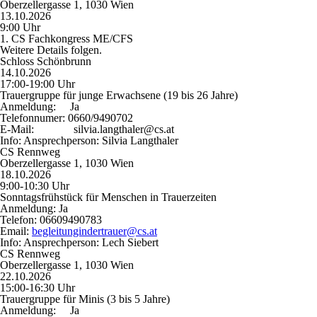
Oberzellergasse 1, 1030 Wien
13.10.2026
9:00 Uhr
1. CS Fachkongress ME/CFS
Weitere Details folgen.
Schloss Schönbrunn
14.10.2026
17:00-19:00 Uhr
Trauergruppe für junge Erwachsene (19 bis 26 Jahre)
Anmeldung:
Ja
Telefonnumer:
0660/9490702
E-Mail:
silvia.langthaler@cs.at
Info:
Ansprechperson: Silvia Langthaler
CS Rennweg
Oberzellergasse 1, 1030 Wien
18.10.2026
9:00-10:30 Uhr
Sonntagsfrühstück für Menschen in Trauerzeiten
Anmeldung:
Ja
Telefon:
06609490783
Email:
begleitungindertrauer@cs.at
Info:
Ansprechperson: Lech Siebert
CS Rennweg
Oberzellergasse 1, 1030 Wien
22.10.2026
15:00-16:30 Uhr
Trauergruppe für Minis (3 bis 5 Jahre)
Anmeldung:
Ja