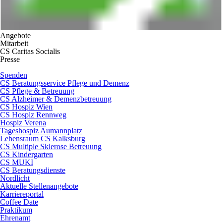
Angebote
Mitarbeit
CS Caritas Socialis
Presse
Spenden
CS Beratungsservice Pflege und Demenz
CS Pflege & Betreuung
CS Alzheimer & Demenzbetreuung
CS Hospiz Wien
CS Hospiz Rennweg
Hospiz Verena
Tageshospiz Aumannplatz
Lebensraum CS Kalksburg
CS Multiple Sklerose Betreuung
CS Kindergarten
CS MUKI
CS Beratungsdienste
Nordlicht
Aktuelle Stellenangebote
Karriereportal
Coffee Date
Praktikum
Ehrenamt