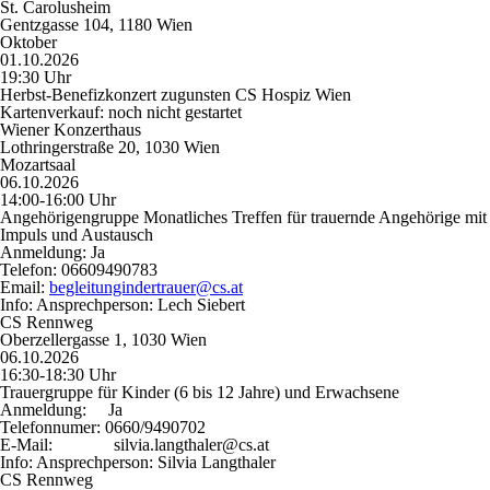
St. Carolusheim
Gentzgasse 104, 1180 Wien
Oktober
01.10.2026
19:30 Uhr
Herbst-Benefizkonzert zugunsten CS Hospiz Wien
Kartenverkauf: noch nicht gestartet
Wiener Konzerthaus
Lothringerstraße 20, 1030 Wien
Mozartsaal
06.10.2026
14:00-16:00 Uhr
Angehörigengruppe Monatliches Treffen für trauernde Angehörige mit
Impuls und Austausch
Anmeldung:
Ja
Telefon:
06609490783
Email:
begleitungindertrauer@cs.at
Info:
Ansprechperson: Lech Siebert
CS Rennweg
Oberzellergasse 1, 1030 Wien
06.10.2026
16:30-18:30 Uhr
Trauergruppe für Kinder (6 bis 12 Jahre) und Erwachsene
Anmeldung:
Ja
Telefonnumer:
0660/9490702
E-Mail:
silvia.langthaler@cs.at
Info:
Ansprechperson: Silvia Langthaler
CS Rennweg