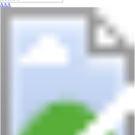
A
A
A