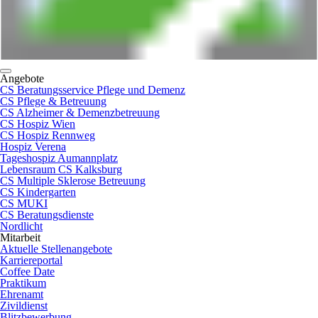
Angebote
CS Beratungsservice Pflege und Demenz
CS Pflege & Betreuung
CS Alzheimer & Demenzbetreuung
CS Hospiz Wien
CS Hospiz Rennweg
Hospiz Verena
Tageshospiz Aumannplatz
Lebensraum CS Kalksburg
CS Multiple Sklerose Betreuung
CS Kindergarten
CS MUKI
CS Beratungsdienste
Nordlicht
Mitarbeit
Aktuelle Stellenangebote
Karriereportal
Coffee Date
Praktikum
Ehrenamt
Zivildienst
Blitzbewerbung