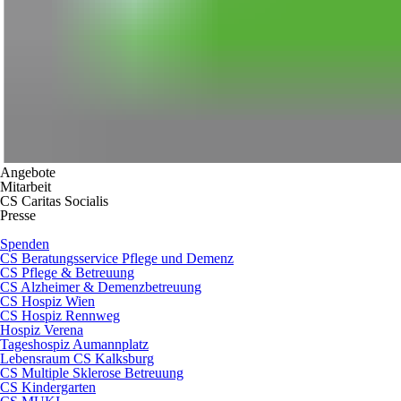
Angebote
Mitarbeit
CS Caritas Socialis
Presse
Spenden
CS Beratungsservice Pflege und Demenz
CS Pflege & Betreuung
CS Alzheimer & Demenzbetreuung
CS Hospiz Wien
CS Hospiz Rennweg
Hospiz Verena
Tageshospiz Aumannplatz
Lebensraum CS Kalksburg
CS Multiple Sklerose Betreuung
CS Kindergarten