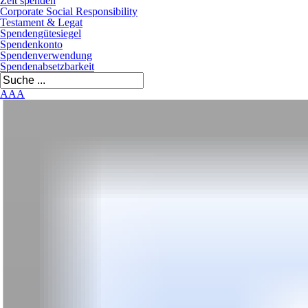
Zeit spenden
Corporate Social Responsibility
Testament & Legat
Spendengütesiegel
Spendenkonto
Spendenverwendung
Spendenabsetzbarkeit
A
A
A