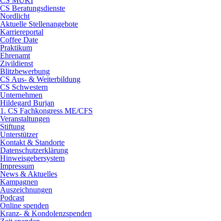
CS MUKI
CS Beratungsdienste
Nordlicht
Aktuelle Stellenangebote
Karriereportal
Coffee Date
Praktikum
Ehrenamt
Zivildienst
Blitzbewerbung
CS Aus- & Weiterbildung
CS Schwestern
Unternehmen
Hildegard Burjan
1. CS Fachkongress ME/CFS
Veranstaltungen
Stiftung
Unterstützer
Kontakt & Standorte
Datenschutzerklärung
Hinweisgebersystem
Impressum
News & Aktuelles
Kampagnen
Auszeichnungen
Podcast
Online spenden
Kranz- & Kondolenzspenden