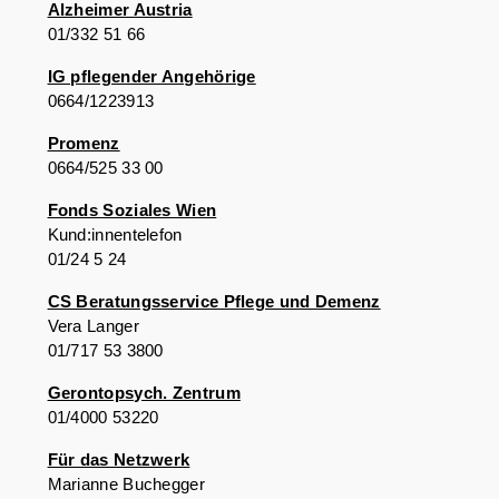
Alzheimer Austria
01/332 51 66
IG pflegender Angehörige
0664/1223913
Promenz
0664/525 33 00
Fonds Soziales Wien
Kund:innentelefon
01/24 5 24
CS Beratungsservice Pflege und Demenz
Vera Langer
01/717 53 3800
Gerontopsych. Zentrum
01/4000 53220
Für das Netzwerk
Marianne Buchegger