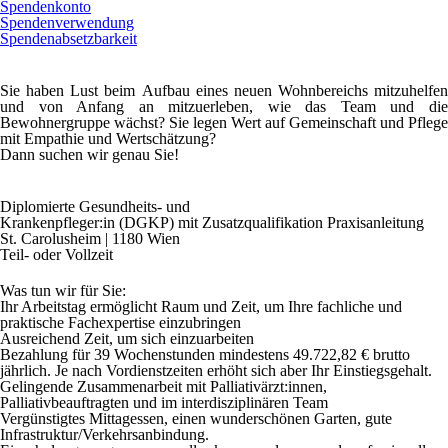
Spendenkonto
Spendenverwendung
Spendenabsetzbarkeit
Sie haben Lust beim
Aufbau eines neuen Wohnbereichs
mitzuhelfen
und von Anfang an mitzuerleben, wie das Team und die
Bewohnergruppe wächst? Sie legen Wert auf Gemeinschaft und Pflege
mit Empathie und Wertschätzung?
Dann suchen wir genau Sie!
Diplomierte Gesundheits- und
Krankenpfleger:in (
DGKP
) mit Zusatzqualifikation Praxisanleitung
St. Carolusheim | 1180 Wien
Teil- oder Vollzeit
Was tun wir für Sie:
Ihr Arbeitstag ermöglicht
Raum und Zeit
, um
Ihre fachliche und
praktische Fachexpertise
einzubringen
Ausreichend Zeit, um sich
einzuarbeiten
Bezahlung
für 39 Wochenstunden mindestens 49.722,82 € brutto
jährlich. Je nach Vordienstzeiten erhöht sich aber Ihr Einstiegsgehalt.
Gelingende Zusammenarbeit
mit Palliativärzt:innen,
Palliativbeauftragten und im interdisziplinären Team
Vergünstigtes Mittagessen, einen wunderschönen Garten, gute
Infrastruktur/Verkehrsanbindung.