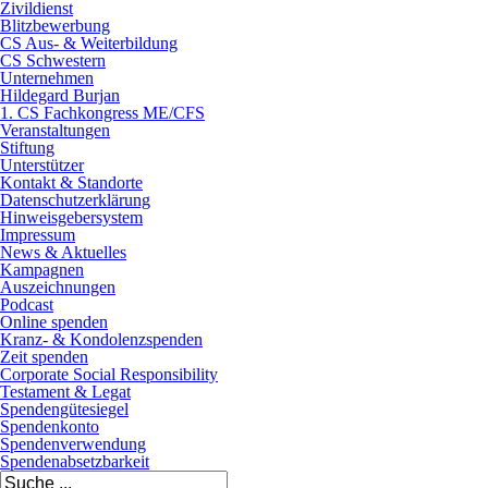
Zivildienst
Blitzbewerbung
CS Aus- & Weiterbildung
CS Schwestern
Unternehmen
Hildegard Burjan
1. CS Fachkongress ME/CFS
Veranstaltungen
Stiftung
Unterstützer
Kontakt & Standorte
Datenschutzerklärung
Hinweisgebersystem
Impressum
News & Aktuelles
Kampagnen
Auszeichnungen
Podcast
Online spenden
Kranz- & Kondolenzspenden
Zeit spenden
Corporate Social Responsibility
Testament & Legat
Spendengütesiegel
Spendenkonto
Spendenverwendung
Spendenabsetzbarkeit