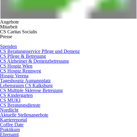
Angebote
Mitarbeit
CS Caritas Socialis
Presse
Spenden
CS Beratungsservice Pflege und Demenz
CS Pflege & Betreuung
CS Alzheimer & Demenzbetreuung
CS Hospiz Wien
CS Hospiz Rennweg
Hospiz Verena
Tageshospiz Aumannplatz
Lebensraum CS Kalksburg
CS Multiple Sklerose Betreuung
CS Kindergarten
CS MUKI
CS Beratungsdienste
Nordlicht
Aktuelle Stellenangebote
Karriereportal
Coffee Date
Praktikum
Ehrenamt