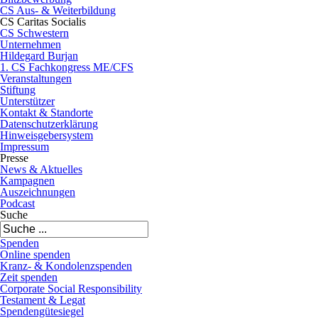
CS Aus- & Weiterbildung
CS Caritas Socialis
CS Schwestern
Unternehmen
Hildegard Burjan
1. CS Fachkongress ME/CFS
Veranstaltungen
Stiftung
Unterstützer
Kontakt & Standorte
Datenschutzerklärung
Hinweisgebersystem
Impressum
Presse
News & Aktuelles
Kampagnen
Auszeichnungen
Podcast
Suche
Spenden
Online spenden
Kranz- & Kondolenzspenden
Zeit spenden
Corporate Social Responsibility
Testament & Legat
Spendengütesiegel