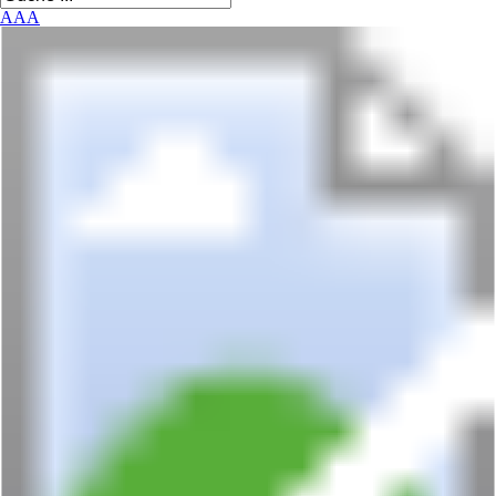
A
A
A