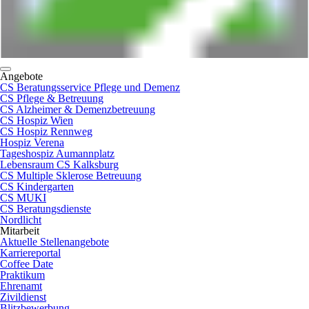
Angebote
CS Beratungsservice Pflege und Demenz
CS Pflege & Betreuung
CS Alzheimer & Demenzbetreuung
CS Hospiz Wien
CS Hospiz Rennweg
Hospiz Verena
Tageshospiz Aumannplatz
Lebensraum CS Kalksburg
CS Multiple Sklerose Betreuung
CS Kindergarten
CS MUKI
CS Beratungsdienste
Nordlicht
Mitarbeit
Aktuelle Stellenangebote
Karriereportal
Coffee Date
Praktikum
Ehrenamt
Zivildienst
Blitzbewerbung