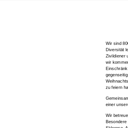
Wir sind
800
Diversität 
Zivildiener
wir kommen,
Einschränku
gegenseitig
Weihnachtsf
zu feiern h
Gemeinsam
einer unser
Wir betreu
Besondere 
Sklerose. 