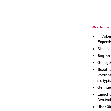
Was tun wir
Ihr Arbe
Experti
Sie sind
Beginn 
Genug Z
Bezahl
Vordiens
sie typi
Geling
Einsch
Berufsal
Über 30