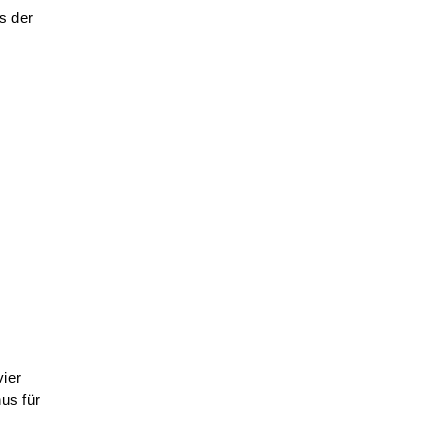
s der
vier
us für