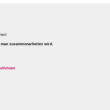
hnen!
m man zusammenarbeiten wird.
lliativteam