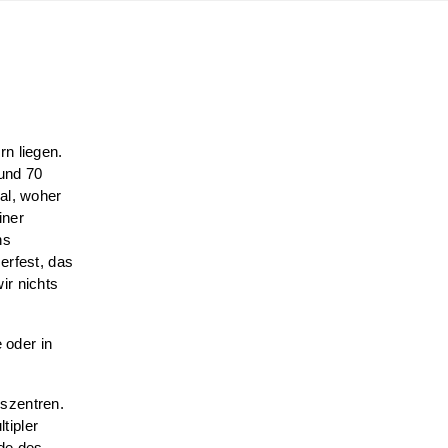
rn liegen.
 und 70
al, woher
iner
ns
erfest, das
ir nichts
 oder in
szentren.
tipler
de des