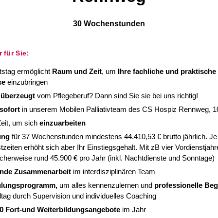
30 Wochenstunden
 für Sie:
itstag ermöglicht
Raum und Zeit
, um
Ihre fachliche und praktische
se
einzubringen
überzeugt
vom Pflegeberuf? Dann sind Sie sie bei uns richtig!
sofort
in unserem Mobilen Palliativteam des CS Hospiz Rennweg, 
eit, um sich
einzuarbeiten
ung
für 37 Wochenstunden mindestens 44.410,53 € brutto jährlich. Je
tzeiten erhöht sich aber Ihr Einstiegsgehalt. Mit zB vier Vordienstjahr
scherweise rund 45.900 € pro Jahr (inkl. Nachtdienste und Sonntage)
ende Zusammenarbeit
im interdisziplinären Team
ulungsprogramm,
um alles kennenzulernen und
professionelle Beg
ltag durch Supervision und individuelles Coaching
0 Fort-und Weiterbildungsangebote
im Jahr