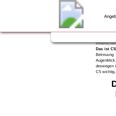
Angeb
#menschenl
Das ist C
Betreuung 
Augenblick
deswegen is
CS wichtig.
D