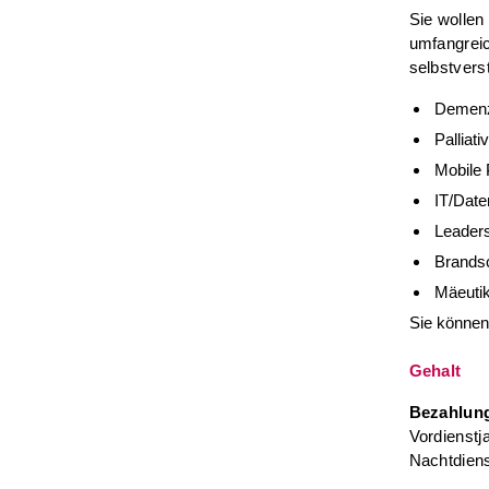
Sie wollen
umfangrei
selbstvers
Demen
Palliati
Mobile 
IT/Date
Leaders
Brands
Mäeutik
Sie können
Gehalt
Bezahlun
Vordienstj
Nachtdiens