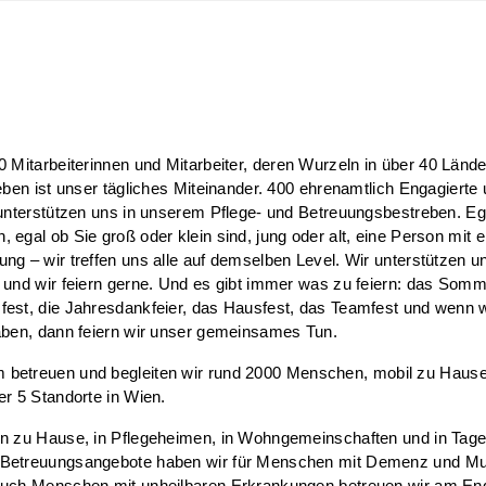
 Mitarbeiterinnen und Mitarbeiter
, deren Wurzeln in über 40 Lände
leben ist unser tägliches Miteinander. 400 ehrenamtlich Engagierte
 unterstützen uns in unserem Pflege- und Betreuungsbestreben. Eg
 egal ob Sie groß oder klein sind, jung oder alt, eine Person mit e
ng – wir treffen uns alle auf demselben Level. Wir unterstützen u
 und wir feiern gerne. Und es gibt immer was zu feiern: das Somm
est, die Jahresdankfeier, das Hausfest, das Teamfest und wenn w
aben, dann feiern wir unser gemeinsames Tun.
 betreuen und
begleiten wir rund 2000 Menschen,
mobil zu Hause
er 5 Standorte in Wien.
en zu Hause, in Pflegeheimen, in Wohngemeinschaften und in Tage
Betreuungsangebote haben wir für Menschen mit Demenz und Mul
Auch Menschen mit unheilbaren Erkrankungen betreuen wir am En