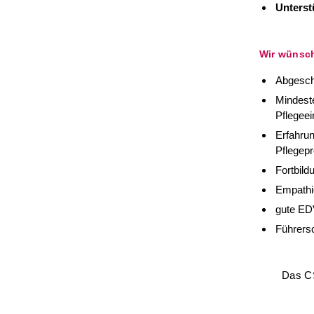
Unterst
Wir wünsc
Abgeschl
Mindeste
Pflegeei
Erfahrun
Pflegep
Fortbild
Empathi
gute ED
Führersc
Das CS