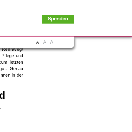
Spenden
A
A
A
 Rennweg/
 Pflege und
zum letzten
 gut. Genau
innen in der
nd
s
z