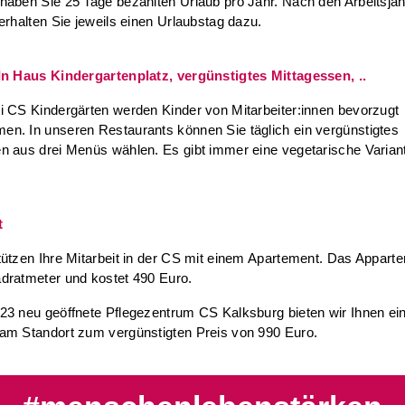
haben Sie 25 Tage bezahlten Urlaub pro Jahr. Nach den Arbeitsjah
 erhalten Sie jeweils einen Urlaubstag dazu.
In Haus Kindergartenplatz, vergünstigtes Mittagessen, ..
i CS Kindergärten werden Kinder von Mitarbeiter:innen bevorzugt
n. In unseren Restaurants können Sie täglich ein vergünstigtes
n aus drei Menüs wählen. Es gibt immer eine vegetarische Varian
t
tützen Ihre Mitarbeit in der CS mit einem Apartement. Das Appart
dratmeter und kostet 490 Euro.
23 neu geöffnete Pflegezentrum CS Kalksburg bieten wir Ihnen e
am Standort zum vergünstigten Preis von 990 Euro.