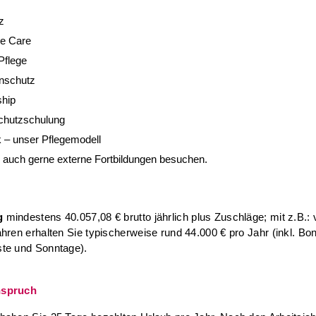
z
ve Care
Pflege
nschutz
hip
chutzschulung
 – unser Pflegemodell
 auch gerne externe Fortbildungen besuchen.
g
mindestens 40.057,08 € brutto jährlich plus Zuschläge; mit z.B.: 
ahren erhalten Sie typischerweise rund 44.000 € pro Jahr (inkl. Bon
te und Sonntage).
nspruch