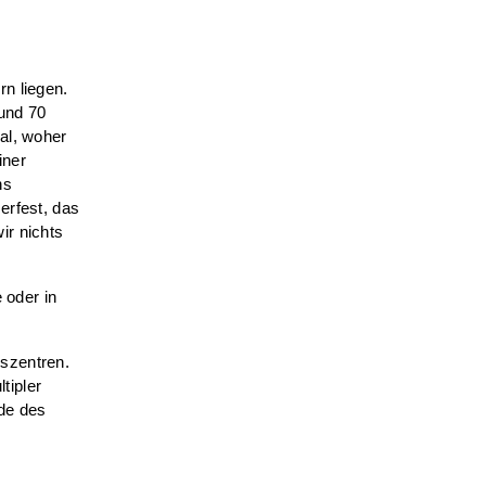
rn liegen.
 und 70
al, woher
iner
ns
erfest, das
ir nichts
 oder in
szentren.
tipler
de des