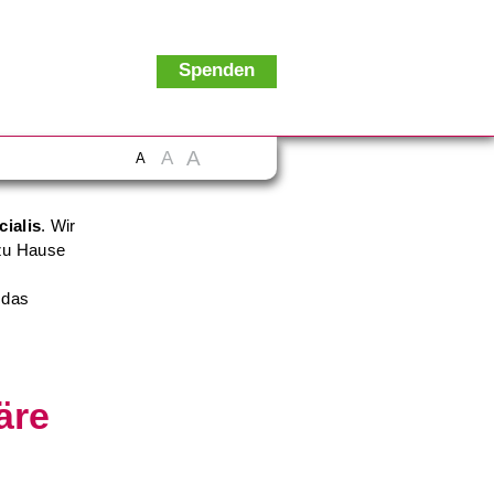
Spenden
A
A
A
cialis
. Wir
 zu Hause
 das
.
äre