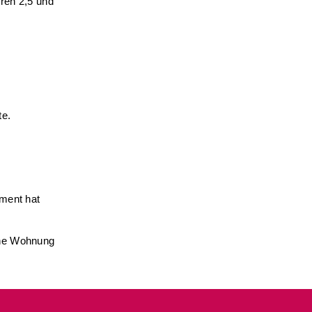
ren 2,5 und
te.
ement hat
ine Wohnung