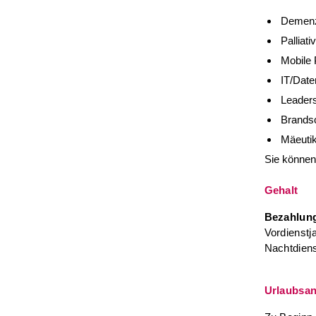
Demen
Palliati
Mobile 
IT/Date
Leaders
Brands
Mäeutik
Sie können
Gehalt
Bezahlun
Vordienstj
Nachtdiens
Urlaubsa