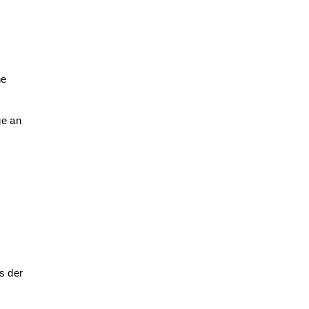
ne
ge an
s der