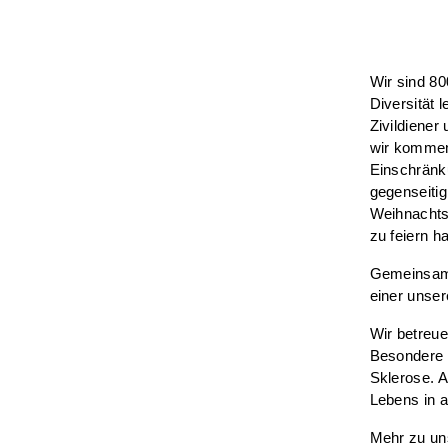
Wir sind
800
Diversität 
Zivildiener
wir kommen,
Einschränku
gegenseitig
Weihnachtsf
zu feiern h
Gemeinsam
einer unser
Wir betreu
Besondere 
Sklerose. 
Lebens in a
Mehr zu un