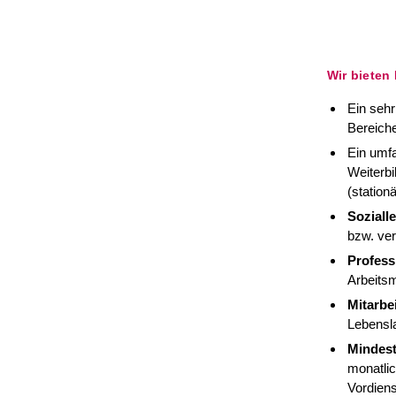
Wir bieten
Ein sehr
Bereiche
Ein umfa
Weiterb
(station
Soziall
bzw. ver
Profess
Arbeitsm
Mitarbe
Lebensla
Mindest
monatli
Vordiens