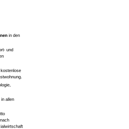
innen
in den
ort- und
en
 kostenlose
enstwohnung.
logie,
in allen
tto
 nach
ialwirtschaft