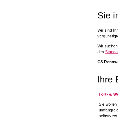
Sie i
Wir sind Ih
vergünstig
Wir suchen
den
Stando
CS Rennwe
Ihre 
Fort- & W
Sie wollen
umfangrei
selbstvers