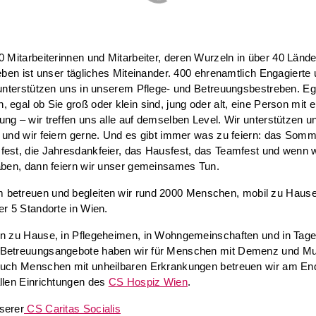
 Mitarbeiterinnen und Mitarbeiter
, deren Wurzeln in über 40 Lände
leben ist unser tägliches Miteinander. 400 ehrenamtlich Engagierte
 unterstützen uns in unserem Pflege- und Betreuungsbestreben. Eg
 egal ob Sie groß oder klein sind, jung oder alt, eine Person mit e
ng – wir treffen uns alle auf demselben Level. Wir unterstützen u
 und wir feiern gerne. Und es gibt immer was zu feiern: das Somm
est, die Jahresdankfeier, das Hausfest, das Teamfest und wenn w
aben, dann feiern wir unser gemeinsames Tun.
 betreuen und
begleiten wir rund 2000 Menschen,
mobil zu Hause
er 5 Standorte in Wien.
en zu Hause, in Pflegeheimen, in Wohngemeinschaften und in Tage
Betreuungsangebote haben wir für Menschen mit Demenz und Mul
Auch Menschen mit unheilbaren Erkrankungen betreuen wir am En
llen Einrichtungen des
CS Hospiz Wien
.
serer
CS Caritas Socialis