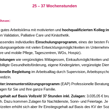
25 – 37 Wochenstunden
 Ihnen:
 gutes Arbeitsklima mit motivierten und
hochqualifizierten Kolleg:
n Validation, Palliative Care und Kinästhetik.
ssendes individuelles
Einschulungsprogramm
, eines der besten F
ildungsangebote mit vielen Entwicklungsmöglichkeiten im Unternehm
äre und mobile Pflege, Tageszentren, WGs, Hospiz).
eistungen
wie vergünstigtes Mittagessen, Einkaufsmöglichkeiten und
billigte Gesundheitsförderung, eigene Kindergärten, vergünstigte Di
ionelle Begleitung
im Arbeitsalltag durch Supervision, Arbeitspsycho
edizin.
iter:innenunterstützungsprogramm
(EAP) Professionelle Beratung 
gen für Sie und Ihre ganze Familie.
gehalt auf Basis Vollzeit/ 37 Stunden inkl. Zulagen
: 3.035,05 € bru
ch. Dazu kommen Zulagen für Nachtdienste, Sonn- und Feiertage. Je
tzeiten erhöht sich aber Ihr Einstiegsgehalt auf Basis des KV der Soz