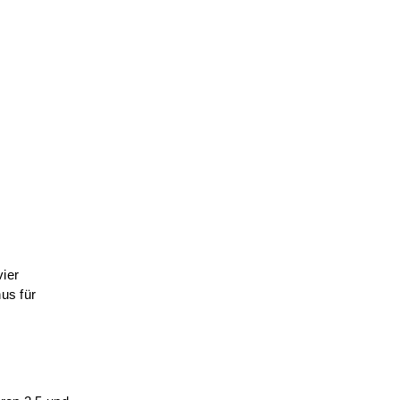
vier
us für