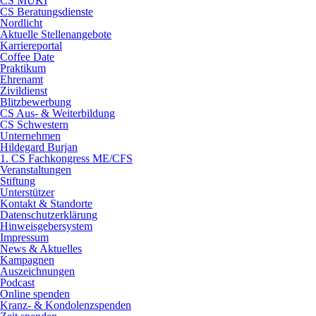
CS MUKI
CS Beratungsdienste
Nordlicht
Aktuelle Stellenangebote
Karriereportal
Coffee Date
Praktikum
Ehrenamt
Zivildienst
Blitzbewerbung
CS Aus- & Weiterbildung
CS Schwestern
Unternehmen
Hildegard Burjan
1. CS Fachkongress ME/CFS
Veranstaltungen
Stiftung
Unterstützer
Kontakt & Standorte
Datenschutzerklärung
Hinweisgebersystem
Impressum
News & Aktuelles
Kampagnen
Auszeichnungen
Podcast
Online spenden
Kranz- & Kondolenzspenden