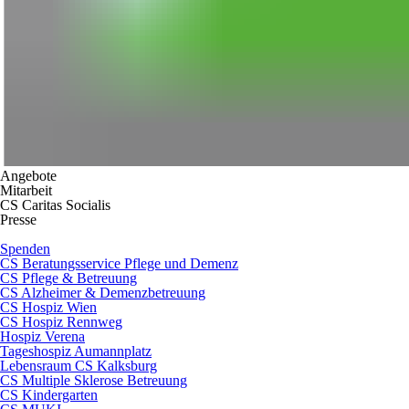
Angebote
Mitarbeit
CS Caritas Socialis
Presse
Spenden
CS Beratungsservice Pflege und Demenz
CS Pflege & Betreuung
CS Alzheimer & Demenzbetreuung
CS Hospiz Wien
CS Hospiz Rennweg
Hospiz Verena
Tageshospiz Aumannplatz
Lebensraum CS Kalksburg
CS Multiple Sklerose Betreuung
CS Kindergarten