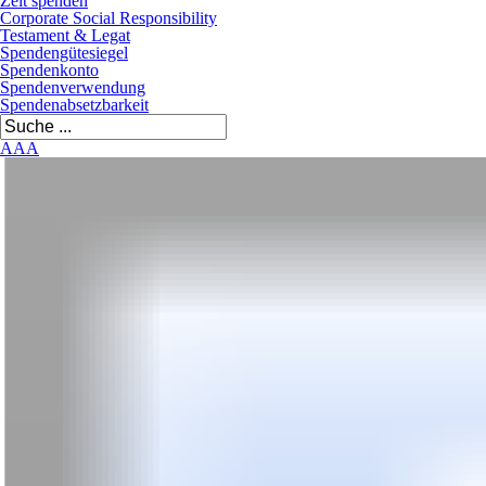
Zeit spenden
Corporate Social Responsibility
Testament & Legat
Spendengütesiegel
Spendenkonto
Spendenverwendung
Spendenabsetzbarkeit
A
A
A